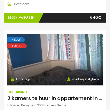
1
Bathroom
640€
BESCH. VANAF SEP.
NIEUW
TOPPER
1 jaar ago
vanbruystelghem
COHOUSING
2 kamers te huur in appartement in Leuven
Edouard Remyvest, 3000 Leuven, België