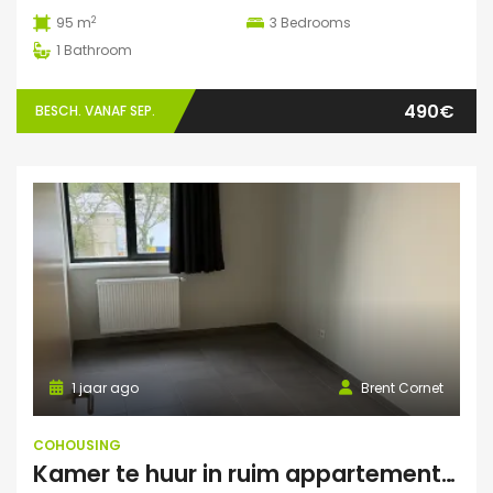
2
95 m
3
Bedrooms
1
Bathroom
490€
BESCH. VANAF SEP.
1 jaar ago
Brent Cornet
COHOUSING
Kamer te huur in ruim appartement (Elsene)