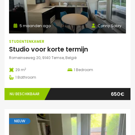
5 maanden ago
Conny Sobry
STUDENTENKAMER
Studio voor korte termijn
Romeinseweg 20, 9140 Temse, België
2
29 m
1
Bedroom
1
Bathroom
650€
NU BESCHIKBAAR
NIEUW