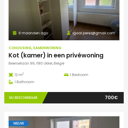
6 maanden ago
igaal.perez@gmail.com
COHOUSING
,
SAMENWONING
Kot (kamer) in een privéwoning
Beersellaan 99, 1180 Ukkel, België
2
12 m
1
Bedroom
1
Bathroom
700€
NU BESCHIKBAAR
NIEUW