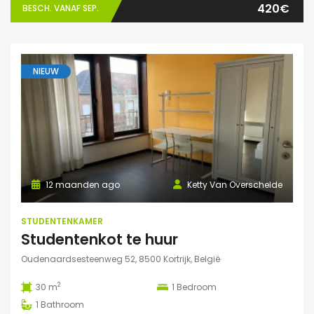
420€
BESCH. VANAF SEP.
NIEUW
12 maanden ago
Ketty Van Overschelde
STUDENTENKAMER
Studentenkot te huur
Oudenaardsesteenweg 52, 8500 Kortrijk, België
2
30 m
1
Bedroom
1
Bathroom