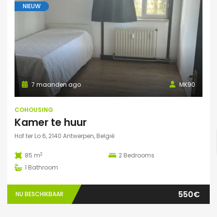
NIEUW
7 maanden ago
MK90
COHOUSING
Kamer te huur
Hof ter Lo 6, 2140 Antwerpen, België
2
85 m
2
Bedrooms
1
Bathroom
550€
NU BESCHIKBAAR