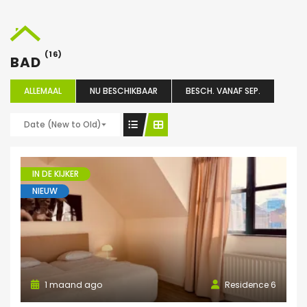
(16)
BAD
ALLEMAAL
NU BESCHIKBAAR
BESCH. VANAF SEP.
Date (New to Old)
IN DE KIJKER
NIEUW
1 maand ago
Residence 6