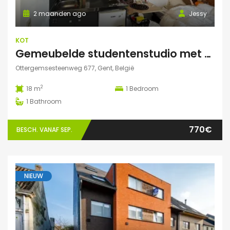
2 maanden ago
Jessy
KOT
Gemeubelde studentenstudio met privéparking op toplocatie nabij UZ Gent en UGent
Ottergemsesteenweg 677, Gent, België
2
18 m
1
Bedroom
1
Bathroom
770€
BESCH. VANAF SEP.
NIEUW