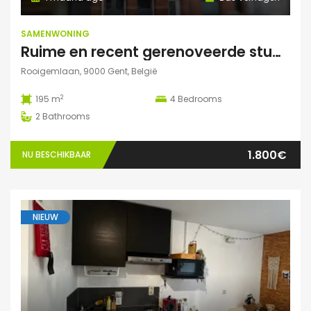
SAMENWONING
Ruime en recent gerenoveerde studentenwoning op toplocatie in Gent
Rooigemlaan, 9000 Gent, België
2
195 m
4
Bedrooms
2
Bathrooms
1.800€
NU BESCHIKBAAR
NIEUW