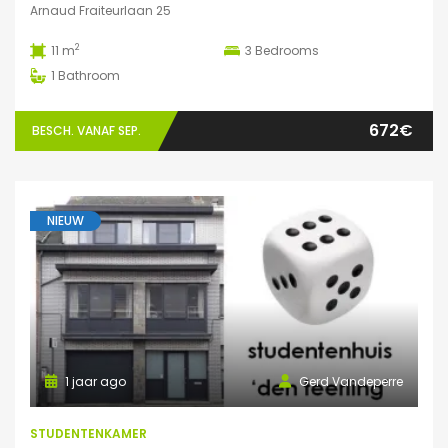
Arnaud Fraiteurlaan 25
2
11 m
3
Bedrooms
1
Bathroom
672€
BESCH. VANAF SEP.
NIEUW
1 jaar ago
Gerd Vandeperre
STUDENTENKAMER