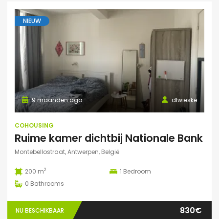
NIEUW
9 maanden ago
dlwieske
COHOUSING
Ruime kamer dichtbij Nationale Bank
Montebellostraat, Antwerpen, België
2
200 m
1
Bedroom
0
Bathrooms
830€
NU BESCHIKBAAR