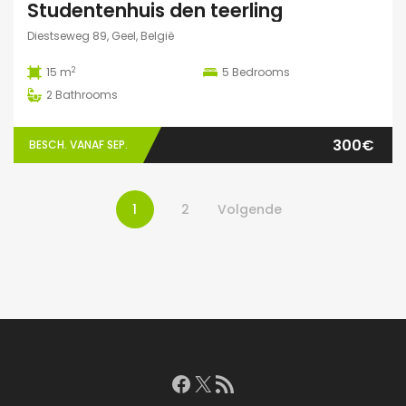
Studentenhuis den teerling
Diestseweg 89, Geel, België
2
15 m
5
Bedrooms
2
Bathrooms
300€
BESCH. VANAF SEP.
1
2
Volgende
Facebook
X
RSS feed