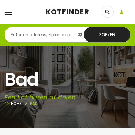
KOTFINDER
ZOEKEN
Bad
Een kot huren of delen
HOME
BAD