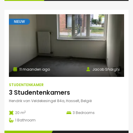
NIEUW
11 maanden ago
Jacob Sharghi
STUDENTENKAMER
3 Studentenkamers
Hendrik van Veldekesingel 84a, Hasselt, België
2
20 m
3
Bedrooms
1
Bathroom