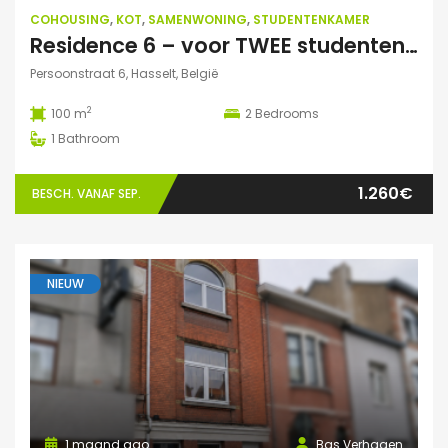
COHOUSING
,
KOT
,
SAMENWONING
,
STUDENTENKAMER
Residence 6 – voor TWEE studenten: Exclusieve studentenduplex
Persoonstraat 6, Hasselt, België
2
100 m
2
Bedrooms
1
Bathroom
1.260€
BESCH. VANAF SEP.
NIEUW
1 maand ago
Bas Verhagen