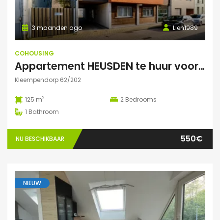
3 maanden ago
Lien1989
COHOUSING
Appartement HEUSDEN te huur voor COHOUSING
Kleempendorp 62/202
2
125 m
2
Bedrooms
1
Bathroom
550€
NU BESCHIKBAAR
NIEUW