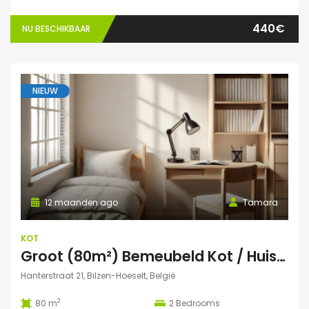
440€
NU BESCHIKBAAR
NIEUW
12 maanden ago
Tamara
KOT
Groot (80m²) Bemeubeld Kot / Huis (volledig privé) Diepenbeek
Hanterstraat 21, Bilzen-Hoeselt, België
2
80 m
2
Bedrooms