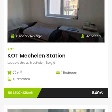
6 maanden ago
Adrianna
KOT
KOT Mechelen Station
Leopoldstraat, Mechelen, België
2
20 m
1
Bedroom
1
Bathroom
640€
NU BESCHIKBAAR