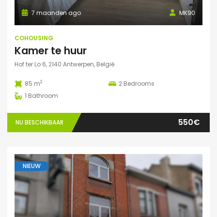
7 maanden ago
MK90
COHOUSING
Kamer te huur
Hof ter Lo 6, 2140 Antwerpen, België
2
85 m
2
Bedrooms
1
Bathroom
550€
NU BESCHIKBAAR
NIEUW