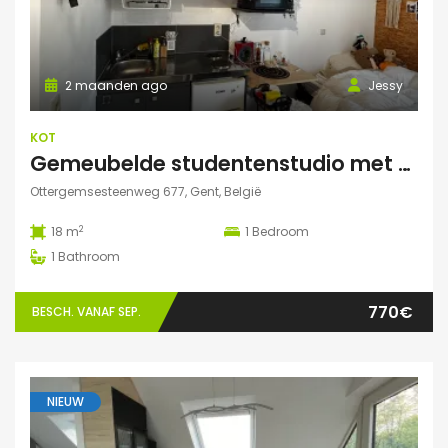
2 maanden ago
Jessy
KOT
Gemeubelde studentenstudio met privéparking op toplocatie nabij UZ Gent en UGent
Ottergemsesteenweg 677, Gent, België
2
18 m
1
Bedroom
1
Bathroom
770€
BESCH. VANAF SEP.
NIEUW