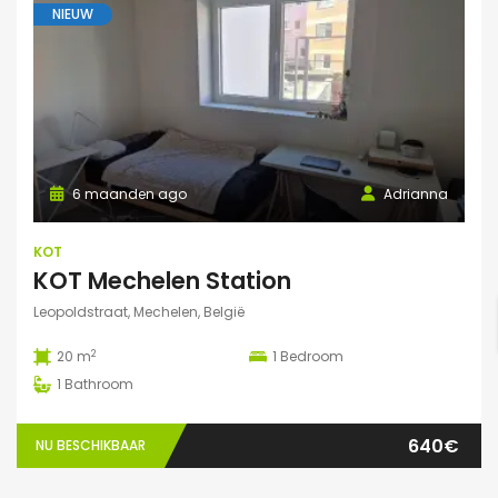
NIEUW
6 maanden ago
Adrianna
KOT
KOT Mechelen Station
Leopoldstraat, Mechelen, België
2
20 m
1
Bedroom
1
Bathroom
640€
NU BESCHIKBAAR