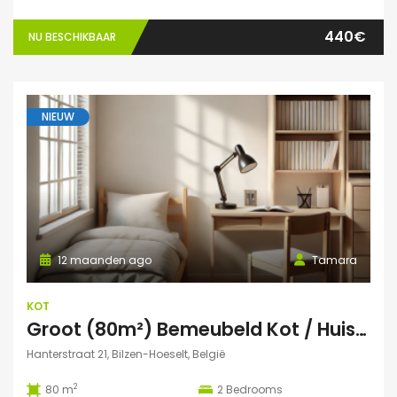
440€
NU BESCHIKBAAR
NIEUW
12 maanden ago
Tamara
KOT
Groot (80m²) Bemeubeld Kot / Huis (volledig privé) Diepenbeek
Hanterstraat 21, Bilzen-Hoeselt, België
2
80 m
2
Bedrooms