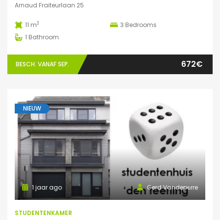
Arnaud Fraiteurlaan 25
2
11 m
3
Bedrooms
1
Bathroom
672€
BESCH. VANAF SEP.
NIEUW
1 jaar ago
Gerd Vandeperre
STUDENTENKAMER