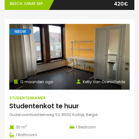
420€
BESCH. VANAF SEP.
NIEUW
12 maanden ago
Ketty Van Overschelde
STUDENTENKAMER
Studentenkot te huur
Oudenaardsesteenweg 52, 8500 Kortrijk, België
2
30 m
1
Bedroom
1
Bathroom