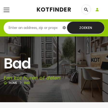
KOTFINDER
ZOEKEN
Bad
Een kot huren of delen
HOME
BAD