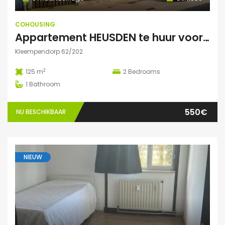
COHOUSING
Appartement HEUSDEN te huur voor COHOUSING
Kleempendorp 62/202
2
125 m
2
Bedrooms
1
Bathroom
550€
NU BESCHIKBAAR
NIEUW