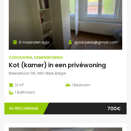
6 maanden ago
igaal.perez@gmail.com
COHOUSING
,
SAMENWONING
Kot (kamer) in een privéwoning
Beersellaan 99, 1180 Ukkel, België
2
12 m
1
Bedroom
1
Bathroom
700€
NU BESCHIKBAAR