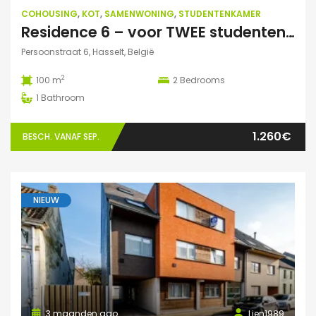
COHOUSING
,
KOT
,
SAMENWONING
,
STUDENTENKAMER
Residence 6 – voor TWEE studenten: Exclusieve studentenduplex
Persoonstraat 6, Hasselt, België
2
100 m
2
Bedrooms
1
Bathroom
1.260€
BESCH. VANAF SEP.
NIEUW
3 maanden ago
Lien1989