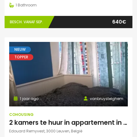
1
Bathroom
640€
BESCH. VANAF SEP.
NIEUW
TOPPER
1 jaar ago
vanbruystelghem
COHOUSING
2 kamers te huur in appartement in Leuven
Edouard Remyvest, 3000 Leuven, België