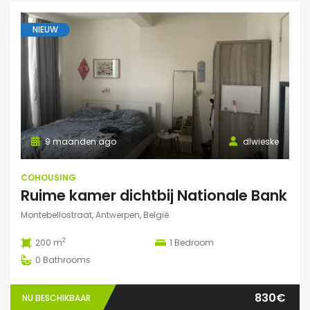
NIEUW
9 maanden ago
dlwieske
COHOUSING
Ruime kamer dichtbij Nationale Bank
Montebellostraat, Antwerpen, België
2
200 m
1
Bedroom
0
Bathrooms
830€
NU BESCHIKBAAR