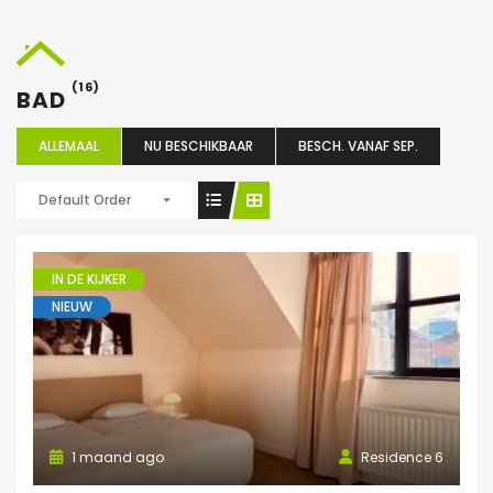
(16)
BAD
ALLEMAAL
NU BESCHIKBAAR
BESCH. VANAF SEP.
Default Order
IN DE KIJKER
NIEUW
1 maand ago
Residence 6