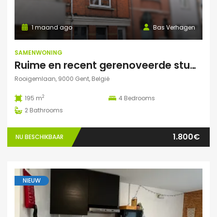
1 maand ago
Bas Verhagen
SAMENWONING
Ruime en recent gerenoveerde studentenwoning op toplocatie in Gent
Rooigemlaan, 9000 Gent, België
2
195 m
4
Bedrooms
2
Bathrooms
1.800€
NU BESCHIKBAAR
NIEUW