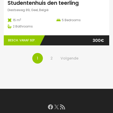
Studentenhuis den teerling
Diestseweg 89, Geel, België
2
15 m
5
Bedrooms
2
Bathrooms
300€
BESCH. VANAF SEP.
1
2
Volgende
Facebook
X
RSS feed