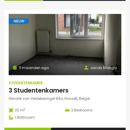
NIEUW
11 maanden ago
Jacob Sharghi
STUDENTENKAMER
3 Studentenkamers
Hendrik van Veldekesingel 84a, Hasselt, België
2
20 m
3
Bedrooms
1
Bathroom