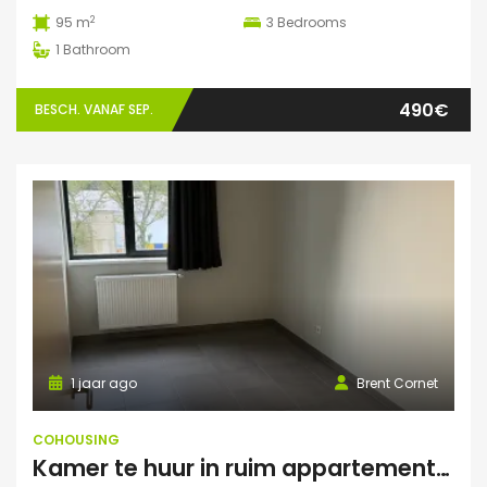
2
95 m
3
Bedrooms
1
Bathroom
490€
BESCH. VANAF SEP.
1 jaar ago
Brent Cornet
COHOUSING
Kamer te huur in ruim appartement (Elsene)