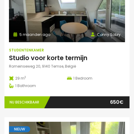
5 maanden ago
Conny Sobry
STUDENTENKAMER
Studio voor korte termijn
Romeinseweg 20, 9140 Temse, België
2
29 m
1
Bedroom
1
Bathroom
650€
NU BESCHIKBAAR
NIEUW