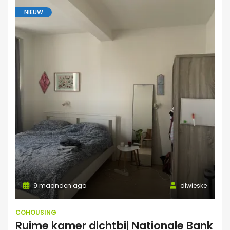
NIEUW
9 maanden ago
dlwieske
COHOUSING
Ruime kamer dichtbij Nationale Bank