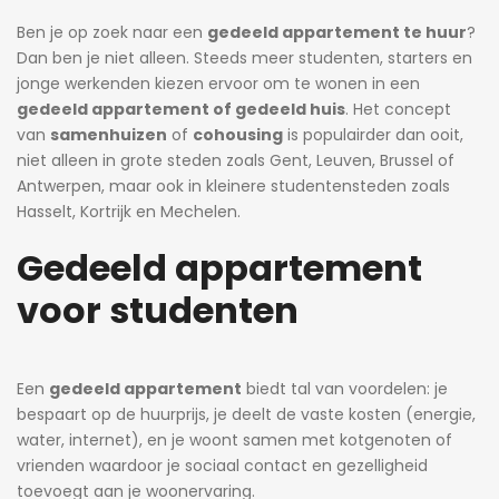
Ben je op zoek naar een
gedeeld appartement te huur
?
Dan ben je niet alleen. Steeds meer studenten, starters en
jonge werkenden kiezen ervoor om te wonen in een
gedeeld appartement of gedeeld huis
. Het concept
van
samenhuizen
of
cohousing
is populairder dan ooit,
niet alleen in grote steden zoals Gent, Leuven, Brussel of
3 dagen 
Antwerpen, maar ook in kleinere studentensteden zoals
Hasselt, Kortrijk en Mechelen.
dagen ago
Heidi
3 dagen ago
Heidi
dierenarts.
Gedeeld appartement
Prachtige studio met balkon voor 1 student(e)!
Prachtige kamer met eigen sanitair.
voor studenten
595€
530€
Willem Herreynsstraat 42, Mechelen, België
Adegemstraat 42, 2800 Mechelen, België
Een
gedeeld appartement
biedt tal van voordelen: je
bespaart op de huurprijs, je deelt de vaste kosten (energie,
water, internet), en je woont samen met kotgenoten of
vrienden waardoor je sociaal contact en gezelligheid
toevoegt aan je woonervaring.