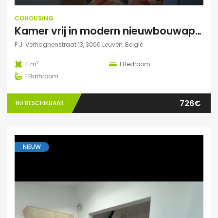
COHOUSING
Kamer vrij in modern nieuwbouwappartement Leuven
P.J. Verhaghenstraat 13, 3000 Leuven, België
2
11 m
1
Bedroom
1
Bathroom
726€
NU BESCHIKBAAR
NIEUW