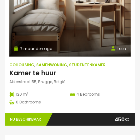
7 maanden ago
Leen
COHOUSING
,
SAMENWONING
,
STUDENTENKAMER
Kamer te huur
Akkerstraat 55, Brugge, België
2
120 m
4
Bedrooms
0
Bathrooms
450€
NU BESCHIKBAAR