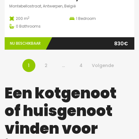
Montebellostraat, Antwerpen, België
2
200 m
1
Bedroom
0
Bathrooms
830€
NU BESCHIKBAAR
1
2
…
4
Volgende
Een kotgenoot
of huisgenoot
vinden voor