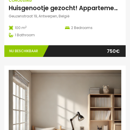
COHOUSING
Huisgenootje gezocht! Appartement aan het Marnixplein, Antwerpen Zuid
Geuzenstraat 19, Antwerpen, België
2
100 m
2
Bedrooms
1
Bathroom
750€
NU BESCHIKBAAR