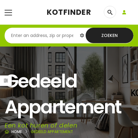
KOTFINDER
ZOEKEN
Gedeeld
Appartement
Een kot huren of delen
HOME
GEDEELD APPARTEMENT