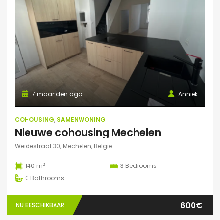
7 maanden ago
Anniek
COHOUSING
,
SAMENWONING
Nieuwe cohousing Mechelen
Weidestraat 30, Mechelen, België
2
140 m
3
Bedrooms
0
Bathrooms
600€
NU BESCHIKBAAR