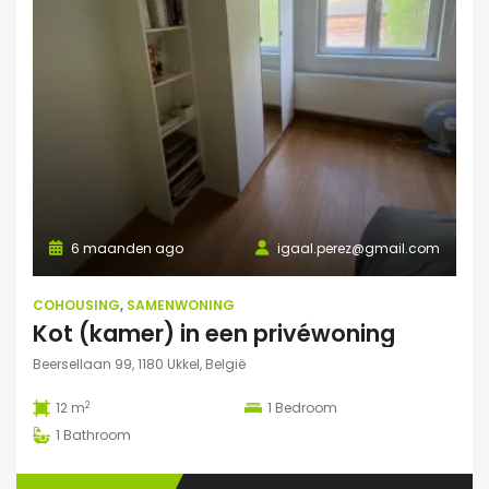
6 maanden ago
igaal.perez@gmail.com
COHOUSING
,
SAMENWONING
Kot (kamer) in een privéwoning
Beersellaan 99, 1180 Ukkel, België
2
12 m
1
Bedroom
1
Bathroom