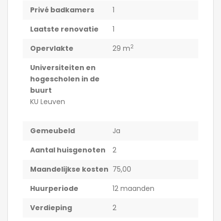
Privé badkamers
1
Laatste renovatie
1
2
Opervlakte
29 m
Universiteiten en
hogescholen in de
buurt
KU Leuven
Gemeubeld
Ja
Aantal huisgenoten
2
Maandelijkse kosten
75,00
Huurperiode
12 maanden
Verdieping
2