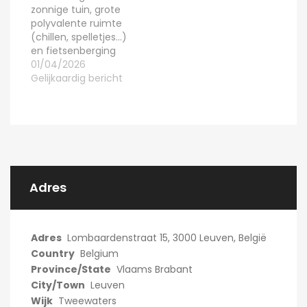
zonnige tuin, grote
polyvalente ruimte
(chillen, spelletjes…)
en fietsenberging
01/04/2026
Gelijkaardig bericht
Adres
Adres
Lombaardenstraat 15, 3000 Leuven, België
Country
Belgium
Province/State
Vlaams Brabant
City/Town
Leuven
Wijk
Tweewaters