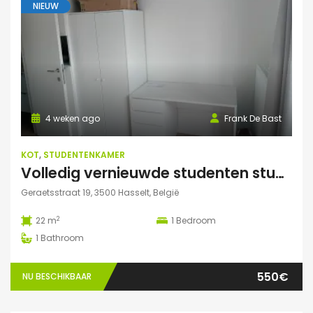
NIEUW
4 weken ago
Frank De Bast
KOT
,
STUDENTENKAMER
Volledig vernieuwde studenten studio te huur
Geraetsstraat 19, 3500 Hasselt, België
2
22 m
1
Bedroom
1
Bathroom
550€
NU BESCHIKBAAR