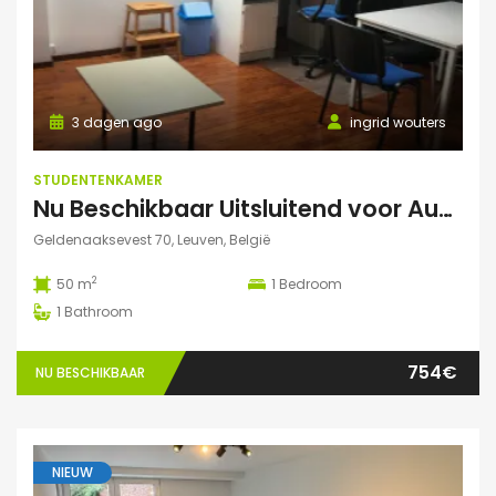
3 dagen ago
ingrid wouters
STUDENTENKAMER
Nu Beschikbaar Uitsluitend voor Augustus 2026 in Leuven Studio
Geldenaaksevest 70, Leuven, België
2
50 m
1
Bedroom
1
Bathroom
754€
NU BESCHIKBAAR
NIEUW