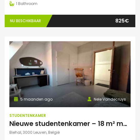
1
Bathroom
825€
NU BESCHIKBAAR
5 maanden ago
Nele Vandecruys
STUDENTENKAMER
Nieuwe studentenkamer – 18 m² met privé autoparking – op 5 min fietsafstand van Campus Gasthuisberg
Biehal, 3000 Leuven, België