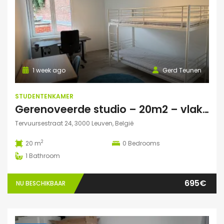
1 week ago
Gerd Teunen
STUDENTENKAMER
Gerenoveerde studio – 20m2 – vlakbij campus Gasthuisberg
Tervuursestraat 24, 3000 Leuven, België
2
20 m
0
Bedrooms
1
Bathroom
695€
NU BESCHIKBAAR