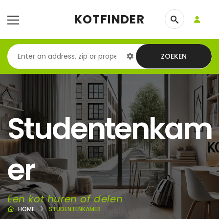
KOTFINDER
ZOEKEN
Studentenkam
er
Een kot huren of delen
HOME
STUDENTENKAMER