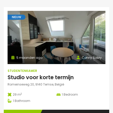
NIEUW
5 maanden ago
Conny Sobry
STUDENTENKAMER
Studio voor korte termijn
Romeinseweg 20, 9140 Temse, België
2
29 m
1
Bedroom
1
Bathroom