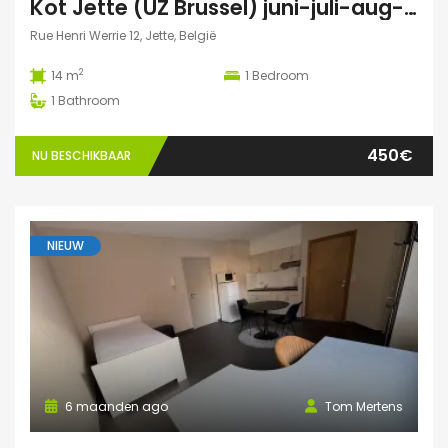
Kot Jette (UZ Brussel) juni-juli-aug-sept 2026
Rue Henri Werrie 12, Jette, België
2
14 m
1
Bedroom
1
Bathroom
450€
NU BESCHIKBAAR
NIEUW
6 maanden ago
Tom Mertens