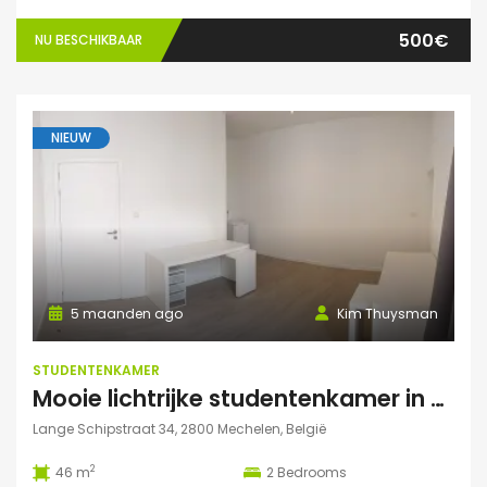
500€
NU BESCHIKBAAR
NIEUW
5 maanden ago
Kim Thuysman
STUDENTENKAMER
Mooie lichtrijke studentenkamer in hartje Mechelen! (46m2, 2 pers mogelijk)
Lange Schipstraat 34, 2800 Mechelen, België
2
46 m
2
Bedrooms