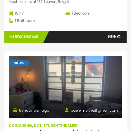
Mechelsestraat 187, Leuven, België
2
15 m
1
Bedroom
1
Bathroom
695€
NU BESCHIKBAAR
NIEUW
5 maanden ago
baele.myrthe@gmail.com
COHOUSING
,
KOT
,
STUDENTENKAMER