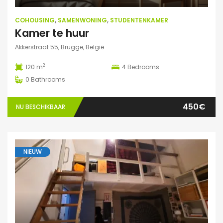
COHOUSING
,
SAMENWONING
,
STUDENTENKAMER
Kamer te huur
Akkerstraat 55, Brugge, België
2
120 m
4
Bedrooms
0
Bathrooms
450€
NU BESCHIKBAAR
NIEUW