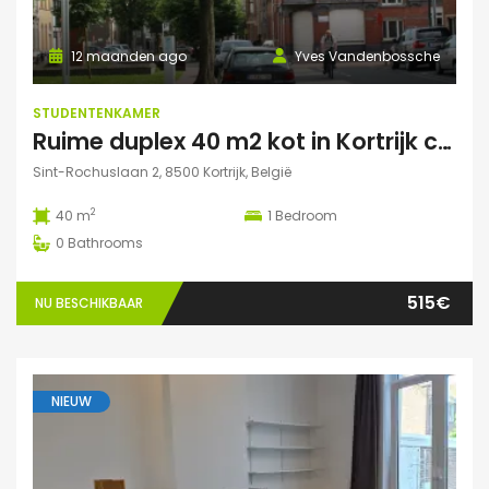
12 maanden ago
Yves Vandenbossche
STUDENTENKAMER
Ruime duplex 40 m2 kot in Kortrijk centraal gelegen.
Sint-Rochuslaan 2, 8500 Kortrijk, België
2
40 m
1
Bedroom
0
Bathrooms
515€
NU BESCHIKBAAR
NIEUW