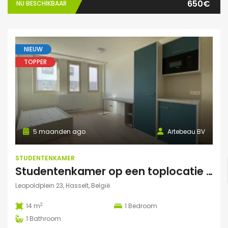
650€
NU BESCHIKBAAR
NIEUW
TOPPER
5 maanden ago
Artebeau BV
STUDENTENKAMER
Studentenkamer op een toplocatie te Hasselt
Leopoldplein 23, Hasselt, België
2
14 m
1
Bedroom
1
Bathroom