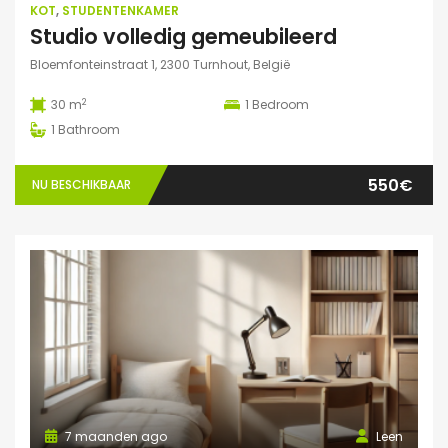
KOT
,
STUDENTENKAMER
Studio volledig gemeubileerd
Bloemfonteinstraat 1, 2300 Turnhout, België
2
30 m
1
Bedroom
1
Bathroom
550€
NU BESCHIKBAAR
7 maanden ago
Leen