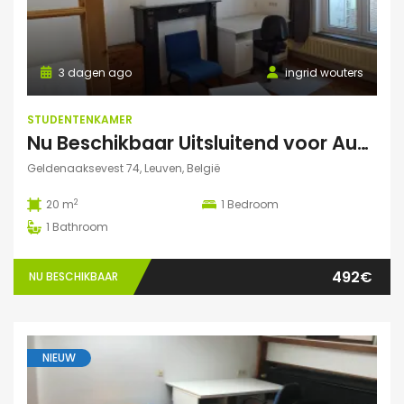
3 dagen ago
ingrid wouters
STUDENTENKAMER
Nu Beschikbaar Uitsluitend voor Augustus 2026 in Leuven
Geldenaaksevest 74, Leuven, België
2
20 m
1
Bedroom
1
Bathroom
492€
NU BESCHIKBAAR
NIEUW