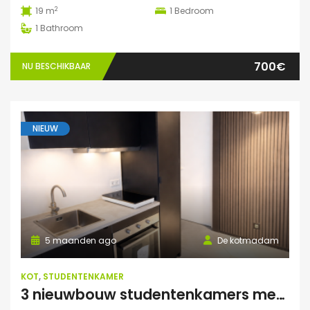
2
19 m
1
Bedroom
1
Bathroom
700€
NU BESCHIKBAAR
NIEUW
5 maanden ago
De kotmadam
KOT
,
STUDENTENKAMER
3 nieuwbouw studentenkamers met eigen sanitair