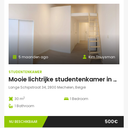
5 maanden ago
Kim Thuysman
STUDENTENKAMER
Mooie lichtrijke studentenkamer in hartje Mechelen! (te huur t.e.m. 31 augustus)
Lange Schipstraat 34, 2800 Mechelen, België
2
30 m
1
Bedroom
1
Bathroom
500€
NU BESCHIKBAAR