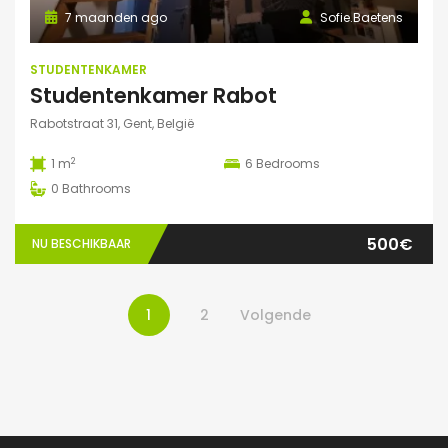
7 maanden ago
Sofie.Baetens
STUDENTENKAMER
Studentenkamer Rabot
Rabotstraat 31, Gent, België
2
1 m
6
Bedrooms
0
Bathrooms
500€
NU BESCHIKBAAR
1
2
Volgende