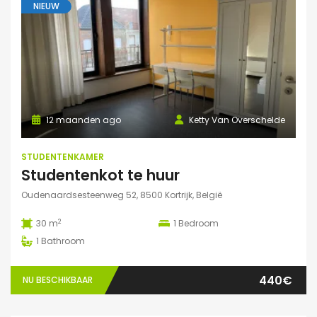
NIEUW
12 maanden ago
Ketty Van Overschelde
STUDENTENKAMER
Studentenkot te huur
Oudenaardsesteenweg 52, 8500 Kortrijk, België
2
30 m
1
Bedroom
1
Bathroom
440€
NU BESCHIKBAAR