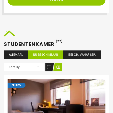
ZOEKEN
(27)
STUDENTENKAMER
ALLEMAAL
NU BESCHIKBAAR
BESCH. VANAF SEP.
Sort By
NIEUW