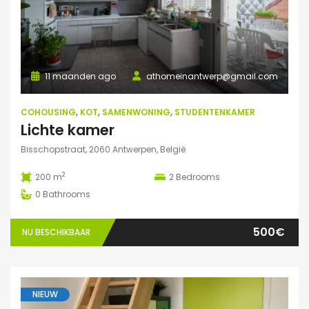
11 maanden ago
athomeinantwerp@gmail.com
COHOUSING
,
KOT
,
SAMENWONING
,
STUDENTENKAMER
Lichte kamer
Bisschopstraat, 2060 Antwerpen, België
2
200 m
2
Bedrooms
0
Bathrooms
500€
NU BESCHIKBAAR
NIEUW