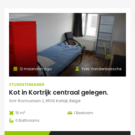
12 maanden ago
Yves Vandenbossche
STUDENTENKAMER
Kot in Kortrijk centraal gelegen.
Sint-Rochuslaan 2, 8500 Kortrijk, België
2
15 m
1
Bedroom
0
Bathrooms