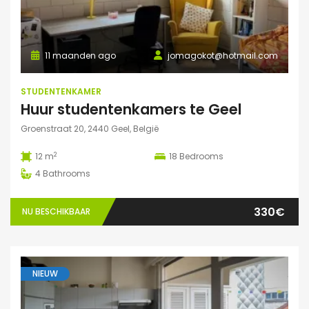
11 maanden ago
jomagokot@hotmail.com
STUDENTENKAMER
Huur studentenkamers te Geel
Groenstraat 20, 2440 Geel, België
2
12 m
18
Bedrooms
4
Bathrooms
330€
NU BESCHIKBAAR
NIEUW