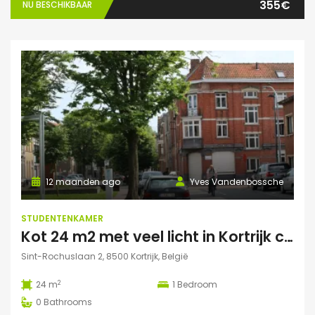
355€
NU BESCHIKBAAR
12 maanden ago
Yves Vandenbossche
STUDENTENKAMER
Kot 24 m2 met veel licht in Kortrijk centraal gelegen.
Sint-Rochuslaan 2, 8500 Kortrijk, België
2
24 m
1
Bedroom
0
Bathrooms