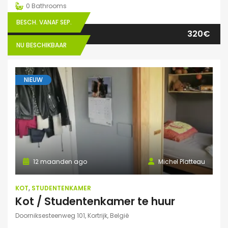
0
Bathrooms
BESCH. VANAF SEP.
320€
NU BESCHIKBAAR
NIEUW
12 maanden ago
Michel Platteau
KOT
,
STUDENTENKAMER
Kot / Studentenkamer te huur
Doorniksesteenweg 101, Kortrijk, België