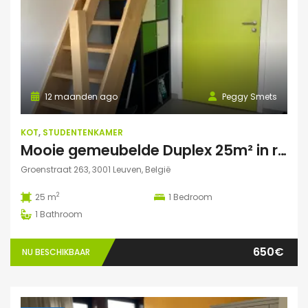
12 maanden ago
Peggy Smets
KOT
,
STUDENTENKAMER
Mooie gemeubelde Duplex 25m² in residentie met tuin
Groenstraat 263, 3001 Leuven, België
2
25 m
1
Bedroom
1
Bathroom
650€
NU BESCHIKBAAR