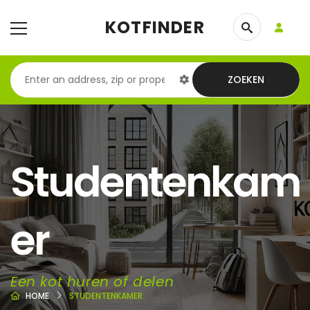
KOTFINDER
ZOEKEN
Studentenkam
er
Een kot huren of delen
HOME
STUDENTENKAMER