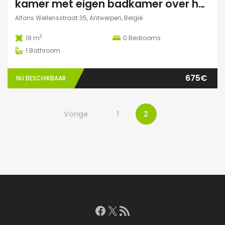
kamer met eigen badkamer over het park
Alfons Wellensstraat 35, Antwerpen, België
2
19 m
0
Bedrooms
1
Bathroom
675€
NU BESCHIKBAAR
Vorige
1
2
Facebook
X
RSS feed