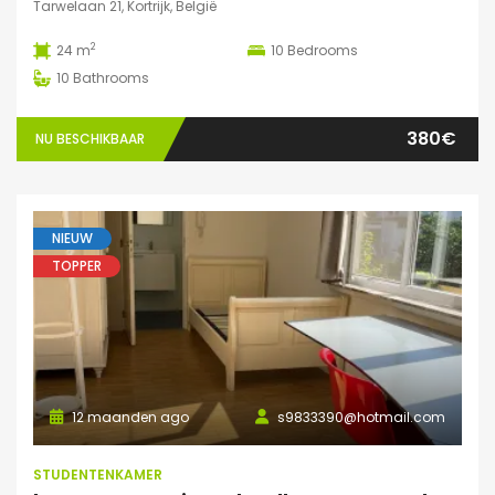
Tarwelaan 21, Kortrijk, België
2
24 m
10
Bedrooms
10
Bathrooms
380€
NU BESCHIKBAAR
NIEUW
TOPPER
12 maanden ago
s9833390@hotmail.com
STUDENTENKAMER