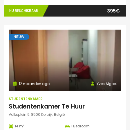
395€
NU BESCHIKBAAR
NIEUW
12 maanden ago
Yves Algoet
STUDENTENKAMER
Studentenkamer Te Huur
Volksplein 9, 8500 Kortrijk, België
2
14 m
1
Bedroom