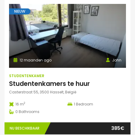
NIEUW
12 maanden ago
John
STUDENTENKAMER
Studentenkamers te huur
Casterstraat 55, 3500 Hasselt, België
2
16 m
1
Bedroom
0
Bathrooms
385€
NU BESCHIKBAAR