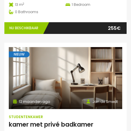
2
13 m
1
Bedroom
0
Bathrooms
255€
NU BESCHIKBAAR
NIEUW
12 maanden ago
Jan de Smedt
STUDENTENKAMER
kamer met privé badkamer