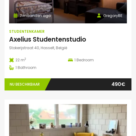
7 maanden ago
GregoryBE
STUDENTENKAMER
Axelius Studentenstudio
Stokerijstraat 40, Hasselt, België
2
22 m
1
Bedroom
1
Bathroom
490€
NU BESCHIKBAAR