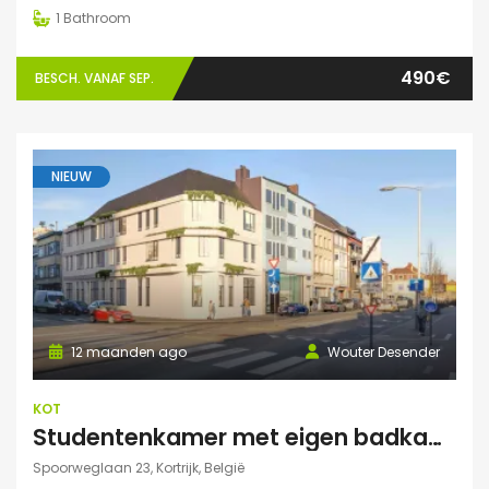
1
Bathroom
490€
BESCH. VANAF SEP.
NIEUW
12 maanden ago
Wouter Desender
KOT
Studentenkamer met eigen badkamer
Spoorweglaan 23, Kortrijk, België