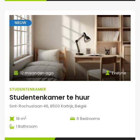
NIEUW
12 maanden ago
Evelyne
STUDENTENKAMER
Studentenkamer te huur
Sint-Rochuslaan 46, 8500 Kortrijk, België
2
18 m
6
Bedrooms
1
Bathroom