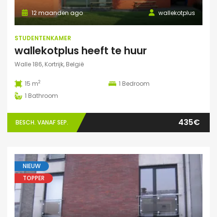
12 maanden ago
wallekotplus
STUDENTENKAMER
wallekotplus heeft te huur
Walle 186, Kortrijk, België
2
15 m
1
Bedroom
1
Bathroom
435€
BESCH. VANAF SEP.
NIEUW
TOPPER