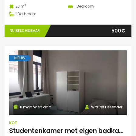
2
23 m
1
Bedroom
1
Bathroom
500€
NU BESCHIKBAAR
NIEUW
11 maanden ago
Wouter Desender
KOT
Studentenkamer met eigen badkamer