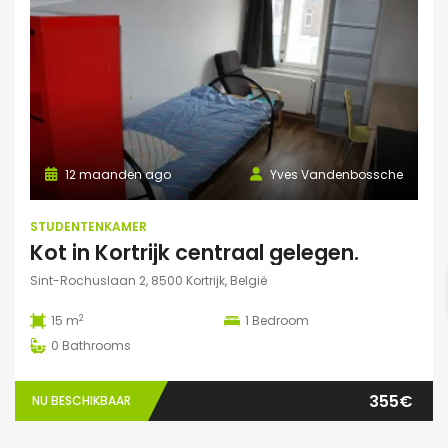
12 maanden ago
Yves Vandenbossche
STUDENTENKAMER
Kot in Kortrijk centraal gelegen.
Sint-Rochuslaan 2, 8500 Kortrijk, België
2
15 m
1
Bedroom
0
Bathrooms
355€
NU BESCHIKBAAR