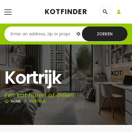
KOTFINDER
ZOEKEN
Kortrijk
Een kot huren of delen
HOME
KORTRIJK