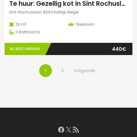
Te huur: Gezellig kot in Sint Rochuslaan – Kortrijk
Sint-Rochuslaan, 8500 Kortrijk, België
2
20 m
1
Bedroom
0
Bathrooms
440€
NU BESCHIKBAAR
1
2
Volgende
Facebook
X
RSS feed