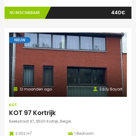
440€
NU BESCHIKBAAR
NIEUW
12 maanden ago
Eddy Bayart
KOT
KOT 97 Kortrijk
Beekstraat 97, 8500 Kortrijk, België
2
2.002 m
1
Bedroom