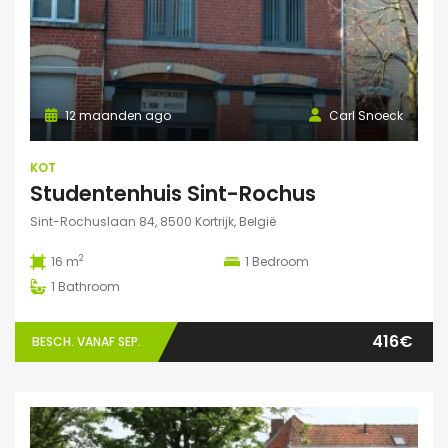
12 maanden ago
Carl Snoeck
KOT
Studentenhuis Sint-Rochus
Sint-Rochuslaan 84, 8500 Kortrijk, België
2
16 m
1
Bedroom
1
Bathroom
416€
BESCH. VANAF SEP.