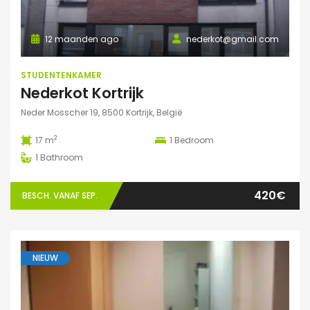
12 maanden ago
nederkot@gmail.com
STUDENTENKAMER
Nederkot Kortrijk
Neder Mosscher 19, 8500 Kortrijk, België
2
17 m
1
Bedroom
1
Bathroom
420€
BESCH. VANAF SEP.
NIEUW