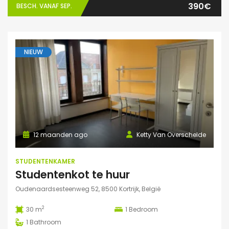
390€
BESCH. VANAF SEP.
NIEUW
12 maanden ago
Ketty Van Overschelde
STUDENTENKAMER
Studentenkot te huur
Oudenaardsesteenweg 52, 8500 Kortrijk, België
2
30 m
1
Bedroom
1
Bathroom