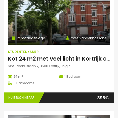
12 maanden ago
Yves Vandenbossche
STUDENTENKAMER
Kot 24 m2 met veel licht in Kortrijk centraal gelegen.
Sint-Rochuslaan 2, 8500 Kortrijk, België
2
24 m
1
Bedroom
0
Bathrooms
395€
NU BESCHIKBAAR