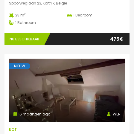
Spoorweglaan 23, Kortrijk, België
2
23 m
1
Bedroom
1
Bathroom
475€
NU BESCHIKBAAR
NIEUW
6 maanden ago
WEN
KOT