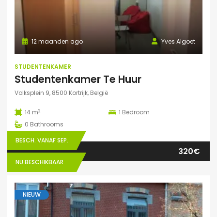
12 maanden ago
Yves Algoet
STUDENTENKAMER
Studentenkamer Te Huur
Volksplein 9, 8500 Kortrijk, België
2
14 m
1
Bedroom
0
Bathrooms
BESCH. VANAF SEP.
320€
NU BESCHIKBAAR
NIEUW