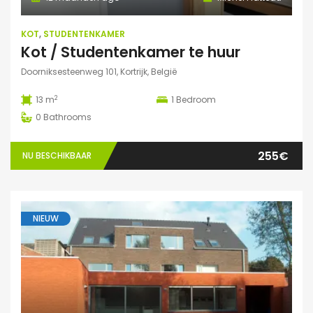
KOT
,
STUDENTENKAMER
Kot / Studentenkamer te huur
Doorniksesteenweg 101, Kortrijk, België
2
13 m
1
Bedroom
0
Bathrooms
255€
NU BESCHIKBAAR
NIEUW