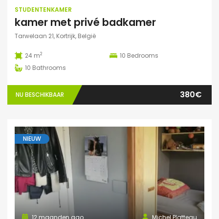
STUDENTENKAMER
kamer met privé badkamer
Tarwelaan 21, Kortrijk, België
2
24 m
10
Bedrooms
10
Bathrooms
380€
NU BESCHIKBAAR
NIEUW
12 maanden ago
Michel Platteau