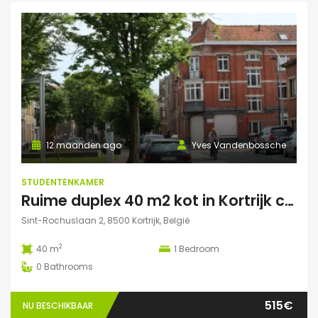
12 maanden ago
Yves Vandenbossche
STUDENTENKAMER
Ruime duplex 40 m2 kot in Kortrijk centraal gelegen.
Sint-Rochuslaan 2, 8500 Kortrijk, België
2
40 m
1
Bedroom
0
Bathrooms
515€
NU BESCHIKBAAR