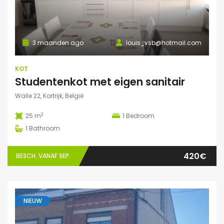
3 maanden ago
louis_vsb@hotmail.com
KOT
Studentenkot met eigen sanitair
Walle 22, Kortrijk, België
2
25 m
1
Bedroom
1
Bathroom
420€
BESCH. VANAF SEP.
NIEUW