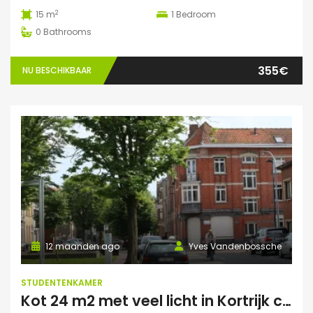
2
15 m
1
Bedroom
0
Bathrooms
355€
NU BESCHIKBAAR
12 maanden ago
Yves Vandenbossche
STUDENTENKAMER
Kot 24 m2 met veel licht in Kortrijk centraal gelegen.