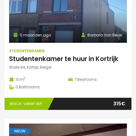
5 maanden ago
Barbara Van Bever
STUDENTENKAMER
Studentenkamer te huur in Kortrijk
Walle 64, Kortrijk, België
2
13 m
7
Bedrooms
0
Bathrooms
315€
BESCH. VANAF SEP.
NIEUW