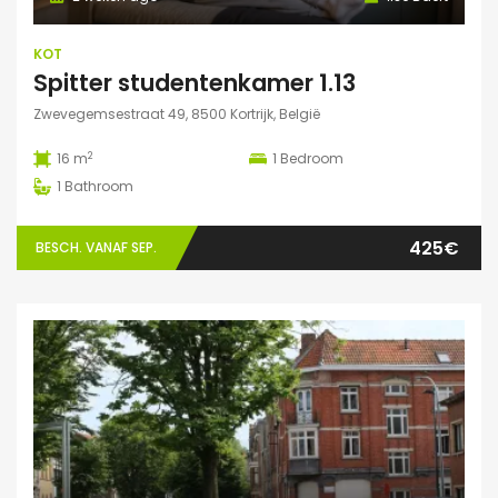
KOT
Spitter studentenkamer 1.13
Zwevegemsestraat 49, 8500 Kortrijk, België
2
16 m
1
Bedroom
1
Bathroom
425€
BESCH. VANAF SEP.