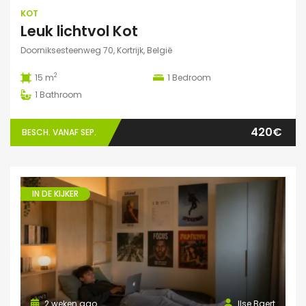
KOT
Leuk lichtvol Kot
Doorniksesteenweg 70, Kortrijk, België
2
15 m
1
Bedroom
1
Bathroom
420€
BESCH. VANAF SEP.
IN DE KIJKER
2 weken ago
Ilse Baert