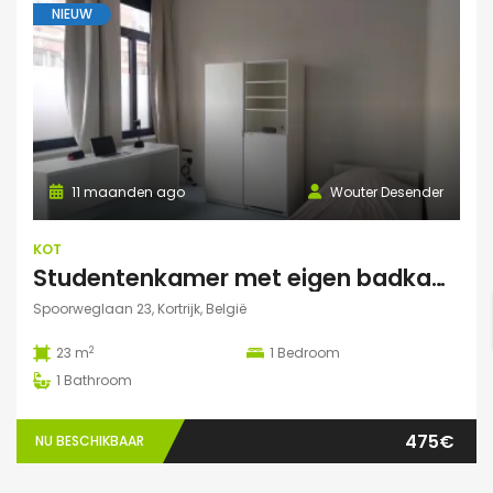
NIEUW
11 maanden ago
Wouter Desender
KOT
Studentenkamer met eigen badkamer
Spoorweglaan 23, Kortrijk, België
2
23 m
1
Bedroom
1
Bathroom
475€
NU BESCHIKBAAR