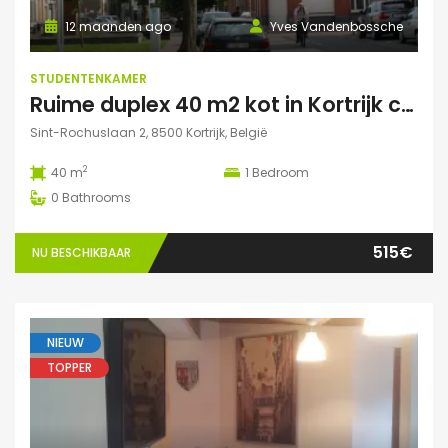
12 maanden ago
Yves Vandenbossche
STUDENTENKAMER
Ruime duplex 40 m2 kot in Kortrijk centraal gelegen.
Sint-Rochuslaan 2, 8500 Kortrijk, België
2
40 m
1
Bedroom
0
Bathrooms
515€
NU BESCHIKBAAR
NIEUW
TOPPER