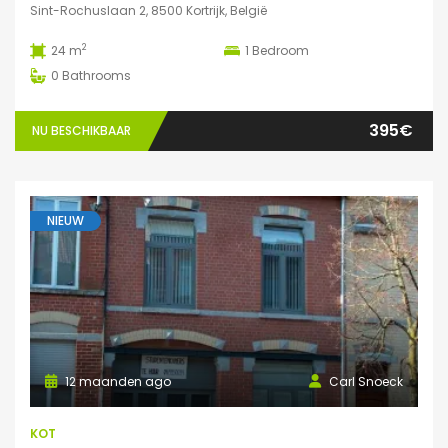
Sint-Rochuslaan 2, 8500 Kortrijk, België
2
24 m
1
Bedroom
0
Bathrooms
395€
NU BESCHIKBAAR
NIEUW
12 maanden ago
Carl Snoeck
KOT