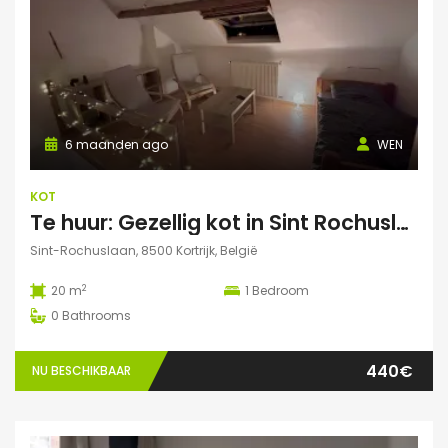
6 maanden ago
WEN
KOT
Te huur: Gezellig kot in Sint Rochuslaan – Kortrijk
Sint-Rochuslaan, 8500 Kortrijk, België
2
20 m
1
Bedroom
0
Bathrooms
440€
NU BESCHIKBAAR