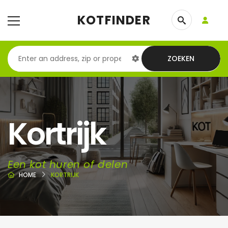
KOTFINDER
ZOEKEN
Kortrijk
Een kot huren of delen
HOME
KORTRIJK