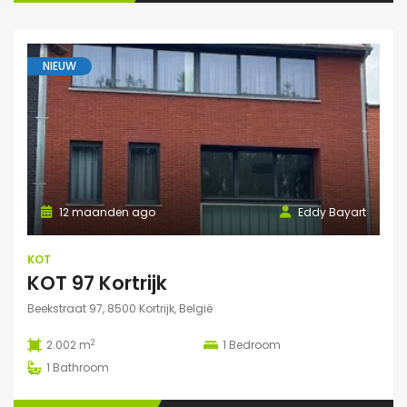
NIEUW
12 maanden ago
Eddy Bayart
KOT
KOT 97 Kortrijk
Beekstraat 97, 8500 Kortrijk, België
2
2.002 m
1
Bedroom
1
Bathroom