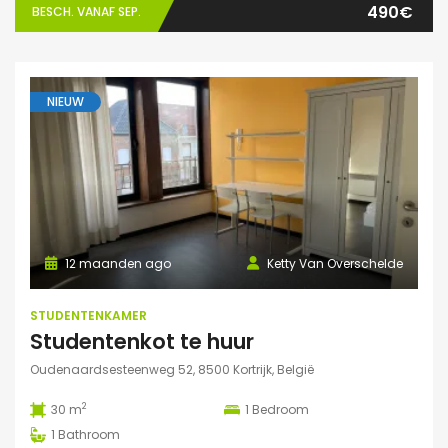
490€
BESCH. VANAF SEP.
NIEUW
12 maanden ago
Ketty Van Overschelde
STUDENTENKAMER
Studentenkot te huur
Oudenaardsesteenweg 52, 8500 Kortrijk, België
2
30 m
1
Bedroom
1
Bathroom