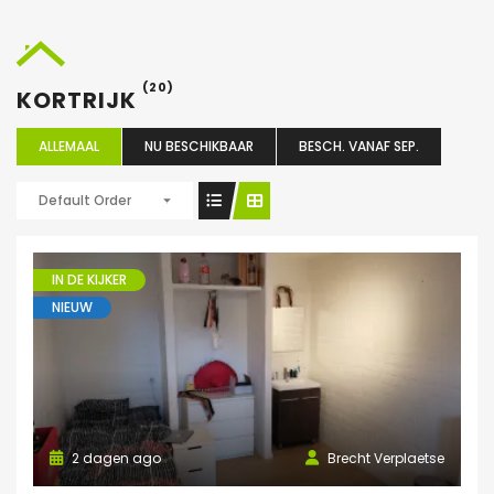
(20)
KORTRIJK
ALLEMAAL
NU BESCHIKBAAR
BESCH. VANAF SEP.
Default Order
IN DE KIJKER
NIEUW
2 dagen ago
Brecht Verplaetse