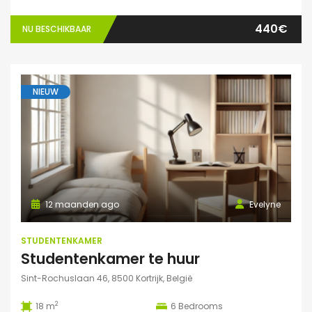
440€
NU BESCHIKBAAR
NIEUW
12 maanden ago
Evelyne
STUDENTENKAMER
Studentenkamer te huur
Sint-Rochuslaan 46, 8500 Kortrijk, België
2
18 m
6
Bedrooms