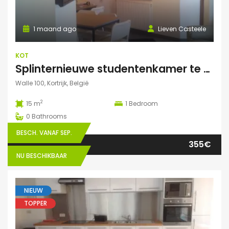
1 maand ago
Lieven Casteele
KOT
Splinternieuwe studentenkamer te huur in authentiek herenhuis
Walle 100, Kortrijk, België
2
15 m
1
Bedroom
0
Bathrooms
BESCH. VANAF SEP.
355€
NU BESCHIKBAAR
NIEUW
TOPPER