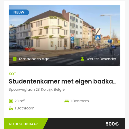
NIEUW
12 maanden ago
Wouter Desender
KOT
Studentenkamer met eigen badkamer
Spoorweglaan 23, Kortrijk, België
2
23 m
1
Bedroom
1
Bathroom
500€
NU BESCHIKBAAR