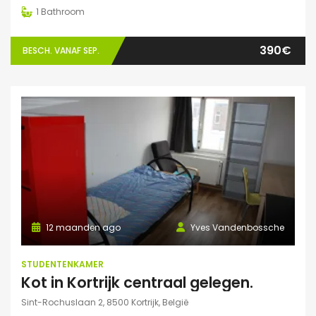
1
Bathroom
390€
BESCH. VANAF SEP.
12 maanden ago
Yves Vandenbossche
STUDENTENKAMER
Kot in Kortrijk centraal gelegen.
Sint-Rochuslaan 2, 8500 Kortrijk, België