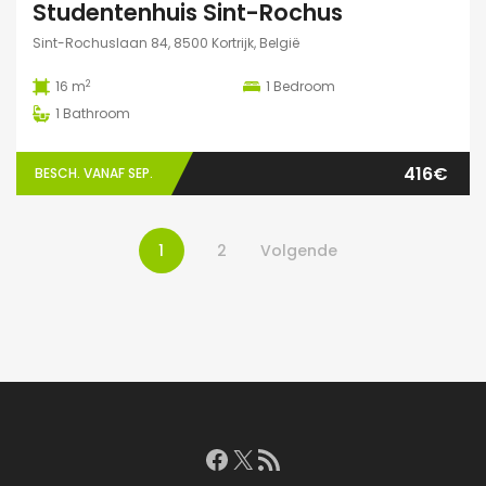
Studentenhuis Sint-Rochus
Sint-Rochuslaan 84, 8500 Kortrijk, België
2
16 m
1
Bedroom
1
Bathroom
416€
BESCH. VANAF SEP.
1
2
Volgende
Facebook
X
RSS feed