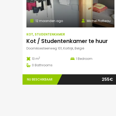
12 maanden ago
Michel Platteau
KOT
,
STUDENTENKAMER
Kot / Studentenkamer te huur
Doorniksesteenweg 101, Kortrijk, België
2
13 m
1
Bedroom
0
Bathrooms
255€
NU BESCHIKBAAR