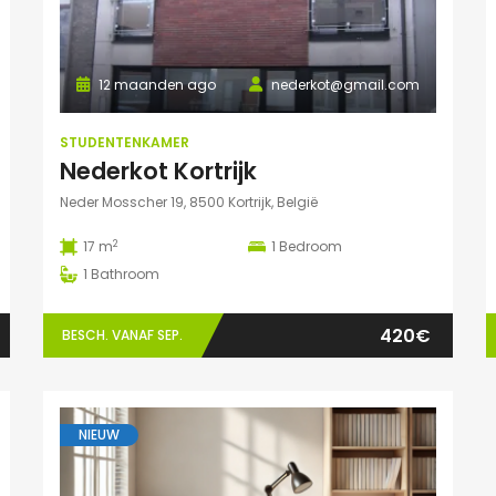
12 maanden ago
nederkot@gmail.com
STUDENTENKAMER
Nederkot Kortrijk
Neder Mosscher 19, 8500 Kortrijk, België
2
17 m
1
Bedroom
1
Bathroom
420€
BESCH. VANAF SEP.
NIEUW