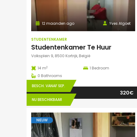
12 maanden ago
Yves Algoet
STUDENTENKAMER
Studentenkamer Te Huur
Volksplein 9, 8500 Kortrijk, België
2
14 m
1
Bedroom
0
Bathrooms
BESCH. VANAF SEP.
320€
NU BESCHIKBAAR
NIEUW