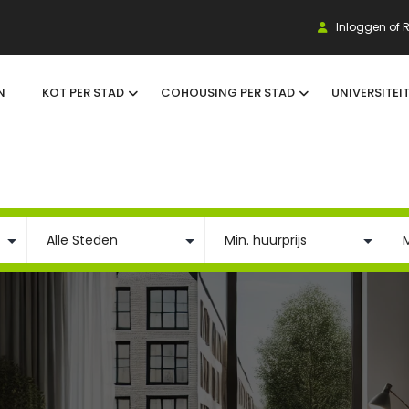
Inloggen of R
N
KOT PER STAD
COHOUSING PER STAD
UNIVERSITEI