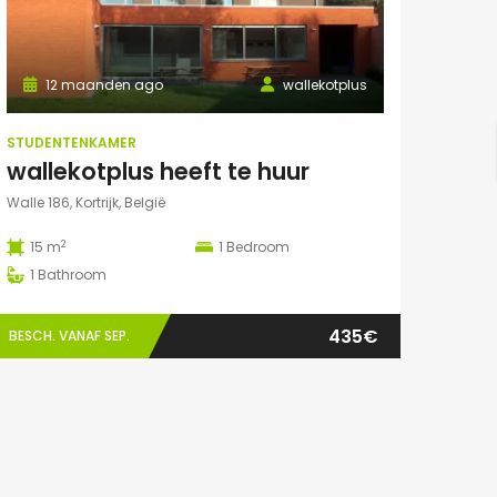
12 maanden ago
wallekotplus
STUDENTENKAMER
wallekotplus heeft te huur
Walle 186, Kortrijk, België
2
15 m
1
Bedroom
1
Bathroom
435€
BESCH. VANAF SEP.