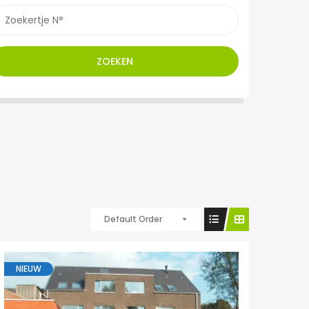
ZOEKEN
Default Order
NIEUW