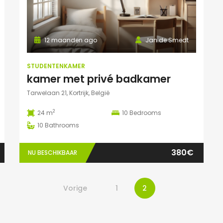
12 maanden ago
Jan de Smedt
STUDENTENKAMER
kamer met privé badkamer
Tarwelaan 21, Kortrijk, België
2
24 m
10
Bedrooms
10
Bathrooms
380€
NU BESCHIKBAAR
Vorige
1
2