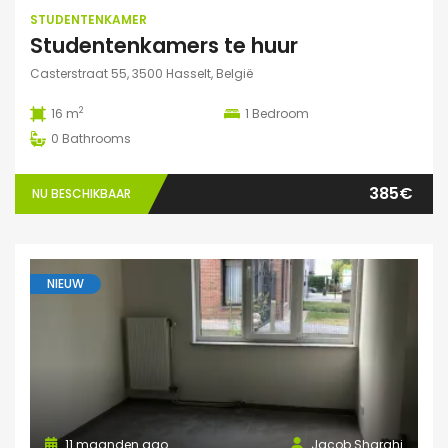
STUDENTENKAMER
Studentenkamers te huur
Casterstraat 55, 3500 Hasselt, België
2
16 m
1
Bedroom
0
Bathrooms
385€
NU BESCHIKBAAR
NIEUW
11 maanden ago
Jacob Sharghi