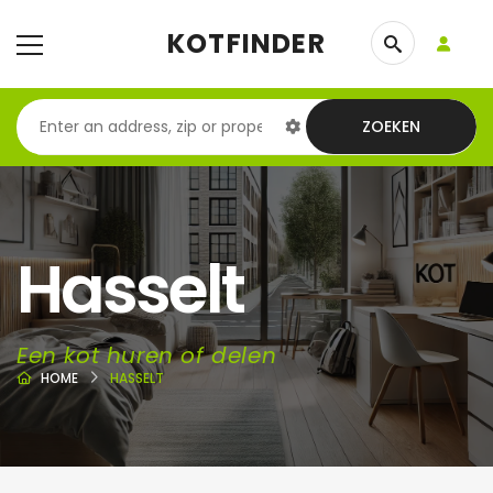
KOTFINDER
ZOEKEN
Hasselt
Een kot huren of delen
HOME
HASSELT