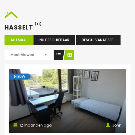
(11)
HASSELT
ALLEMAAL
NU BESCHIKBAAR
BESCH. VANAF SEP.
Most Viewed
NIEUW
12 maanden ago
John