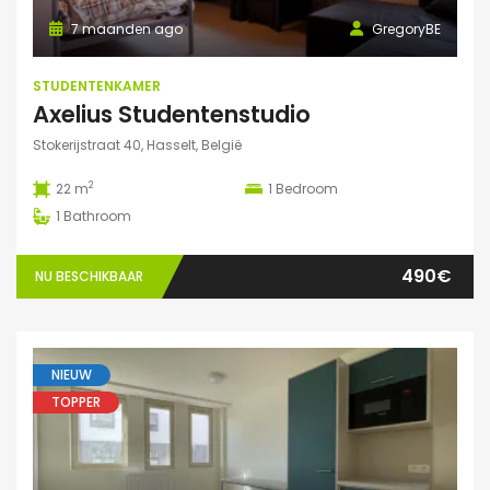
7 maanden ago
GregoryBE
STUDENTENKAMER
Axelius Studentenstudio
Stokerijstraat 40, Hasselt, België
2
22 m
1
Bedroom
1
Bathroom
490€
NU BESCHIKBAAR
NIEUW
TOPPER