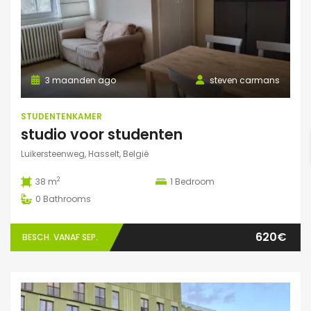
3 maanden ago
steven carmans
STUDENTENKAMER
studio voor studenten
Luikersteenweg, Hasselt, België
2
38 m
1
Bedroom
0
Bathrooms
620€
BESCH. VANAF SEP.