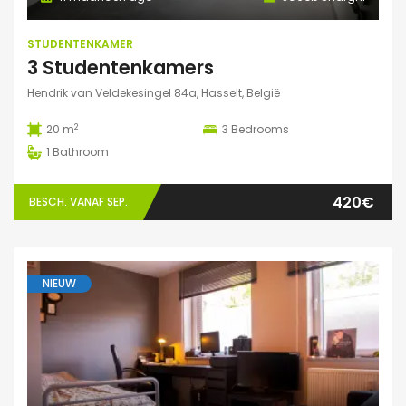
STUDENTENKAMER
3 Studentenkamers
Hendrik van Veldekesingel 84a, Hasselt, België
2
20 m
3
Bedrooms
1
Bathroom
420€
BESCH. VANAF SEP.
NIEUW