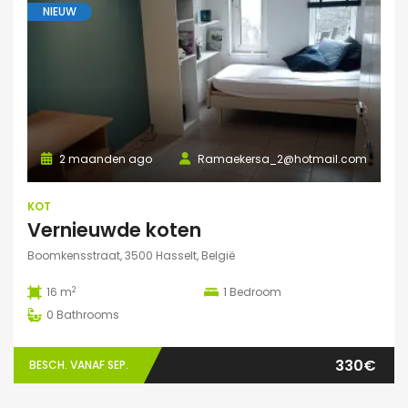
NIEUW
2 maanden ago
Ramaekersa_2@hotmail.com
KOT
Vernieuwde koten
Boomkensstraat, 3500 Hasselt, België
2
16 m
1
Bedroom
0
Bathrooms
330€
BESCH. VANAF SEP.