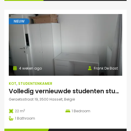
NIEUW
4 weken ago
Frank De Bast
KOT
,
STUDENTENKAMER
Volledig vernieuwde studenten studio te huur
Geraetsstraat 19, 3500 Hasselt, België
2
22 m
1
Bedroom
1
Bathroom