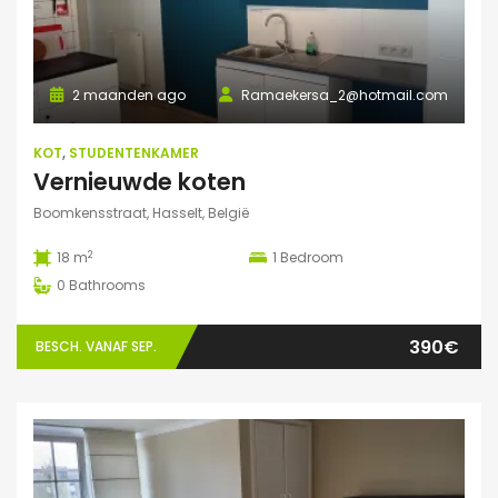
2 maanden ago
Ramaekersa_2@hotmail.com
KOT
,
STUDENTENKAMER
Vernieuwde koten
Boomkensstraat, Hasselt, België
2
18 m
1
Bedroom
0
Bathrooms
390€
BESCH. VANAF SEP.