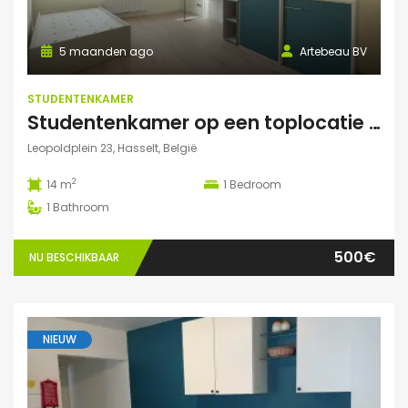
5 maanden ago
Artebeau BV
STUDENTENKAMER
Studentenkamer op een toplocatie te Hasselt
Leopoldplein 23, Hasselt, België
2
14 m
1
Bedroom
1
Bathroom
500€
NU BESCHIKBAAR
NIEUW