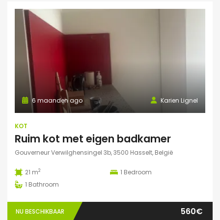
6 maanden ago
Karien Lignel
KOT
Ruim kot met eigen badkamer
Gouverneur Verwilghensingel 3b, 3500 Hasselt, België
2
21 m
1
Bedroom
1
Bathroom
560€
NU BESCHIKBAAR