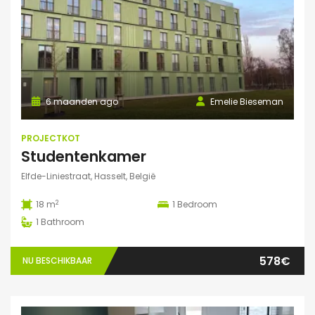
6 maanden ago
Emelie Bieseman
PROJECTKOT
Studentenkamer
Elfde-Liniestraat, Hasselt, België
2
18 m
1
Bedroom
1
Bathroom
578€
NU BESCHIKBAAR