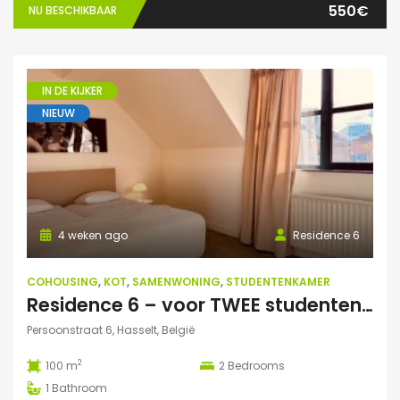
550€
NU BESCHIKBAAR
IN DE KIJKER
NIEUW
4 weken ago
Residence 6
COHOUSING
,
KOT
,
SAMENWONING
,
STUDENTENKAMER
Residence 6 – voor TWEE studenten: Exclusieve studentenduplex
Persoonstraat 6, Hasselt, België
2
100 m
2
Bedrooms
1
Bathroom