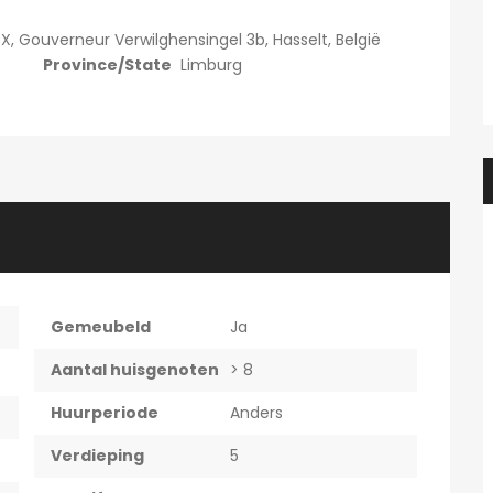
Prachtige studio met balkon voor 1 student(e)!
Prachtig
595€
X, Gouverneur Verwilghensingel 3b, Hasselt, België
en, België
Adegemstraat 42, 2800 Mechelen, België
Province/State
Limburg
Gemeubeld
Ja
Aantal huisgenoten
> 8
Huurperiode
Anders
Verdieping
5