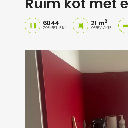
Ruim kot met 
2
6044
21 m
ZOEKERTJE N°
OPERVLAKTE