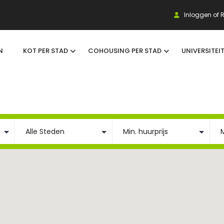
Inloggen of R
N
KOT PER STAD
COHOUSING PER STAD
UNIVERSITEI