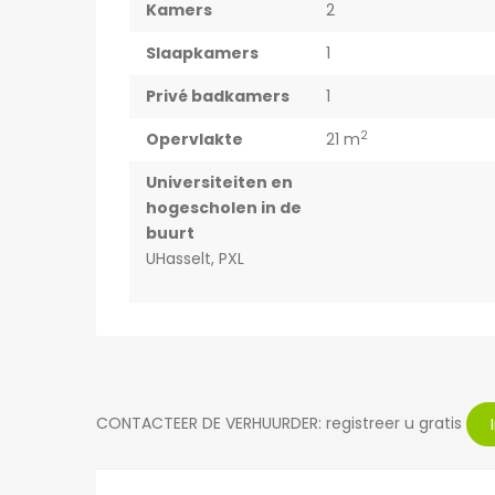
Kamers
2
Slaapkamers
1
Privé badkamers
1
2
Opervlakte
21 m
Universiteiten en
hogescholen in de
buurt
UHasselt, PXL
CONTACTEER DE VERHUURDER: registreer u gratis