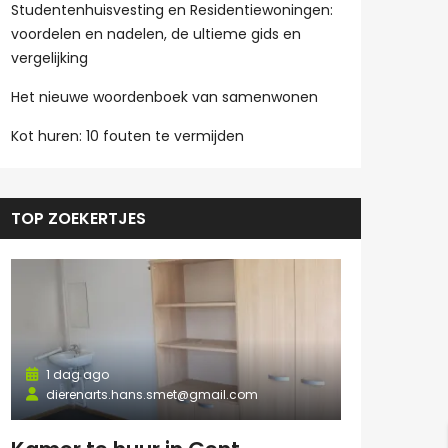
Studentenhuisvesting en Residentiewoningen:
voordelen en nadelen, de ultieme gids en
vergelijking
Het nieuwe woordenboek van samenwonen
Kot huren: 10 fouten te vermijden
TOP ZOEKERTJES
1 dag ago
dierenarts.hans.smet@gmail.com
1 dag ago