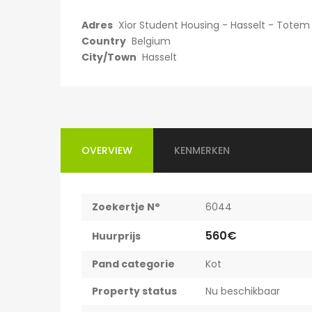
750€
Adres
Xior Student Housing - Hasselt - Totem 
Willem Herreynsstraat 42, Mechel
Country
Belgium
City/Town
Hasselt
OVERVIEW
KENMERKEN
Zoekertje N°
6044
560€
Huurprijs
Pand categorie
Kot
Property status
Nu beschikbaar