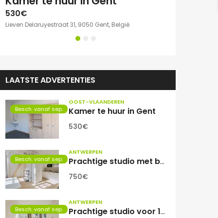
e kamer met eigen sanitair.
Kamer te huur in Gent
530€
750€
Lieven Delaruyestraat 31, 9050 Gent, België
Willem Herreynsst
LAATSTE ADVERTENTIES
OOST-VLAANDEREN
Besch. vanaf sep.
Kamer te huur in Gent
530€
ANTWERPEN
Besch. vanaf sep.
Prachtige studio met balkon voor 1 student(e)!
750€
ANTWERPEN
Besch. vanaf sep.
Prachtige studio voor 1 student(e)