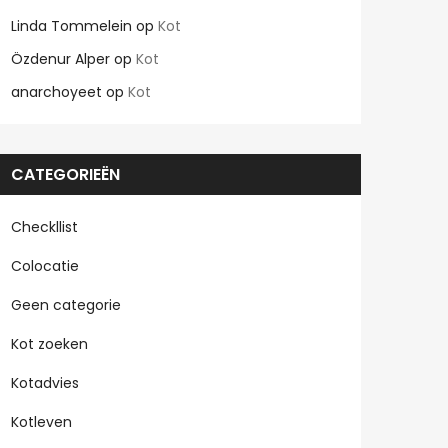
Linda Tommelein
op
Kot
Özdenur Alper
op
Kot
anarchoyeet
op
Kot
CATEGORIEËN
Checkllist
Colocatie
Geen categorie
Kot zoeken
Kotadvies
Kotleven