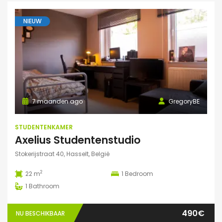
NIEUW
7 maanden ago
GregoryBE
STUDENTENKAMER
Axelius Studentenstudio
Stokerijstraat 40, Hasselt, België
2
22 m
1
Bedroom
1
Bathroom
490€
NU BESCHIKBAAR