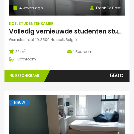
4 weken ago
Frank De Bast
KOT
,
STUDENTENKAMER
Volledig vernieuwde studenten studio te huur
Geraetsstraat 19, 3500 Hasselt, België
2
22 m
1
Bedroom
1
Bathroom
550€
NU BESCHIKBAAR
NIEUW