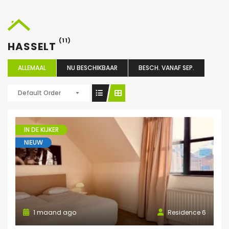
(11)
HASSELT
ALLEMAAL
NU BESCHIKBAAR
BESCH. VANAF SEP.
Default Order
IN DE KIJKER
NIEUW
1 maand ago
Residence 6