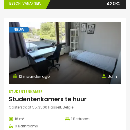
420€
BESCH. VANAF SEP.
NIEUW
12 maanden ago
John
STUDENTENKAMER
Studentenkamers te huur
Casterstraat 55, 3500 Hasselt, België
2
16 m
1
Bedroom
0
Bathrooms