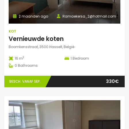
2 maanden ago
Ramaekersa_2@hotmail.com
KOT
Vernieuwde koten
Boomkensstraat, 3500 Hasselt, België
2
16 m
1
Bedroom
0
Bathrooms
330€
BESCH. VANAF SEP.