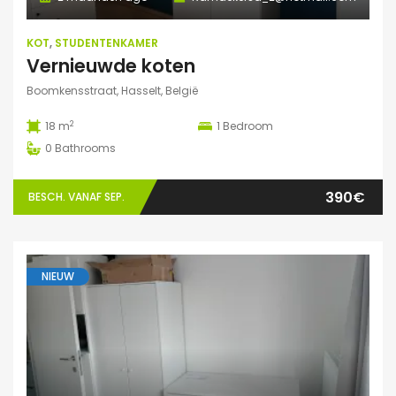
KOT
,
STUDENTENKAMER
Vernieuwde koten
Boomkensstraat, Hasselt, België
2
18 m
1
Bedroom
0
Bathrooms
390€
BESCH. VANAF SEP.
NIEUW