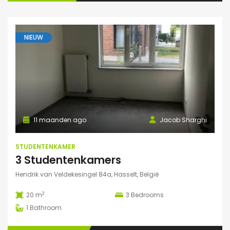
NIEUW
11 maanden ago
Jacob Sharghi
STUDENTENKAMER
3 Studentenkamers
Hendrik van Veldekesingel 84a, Hasselt, België
2
20 m
3
Bedrooms
1
Bathroom