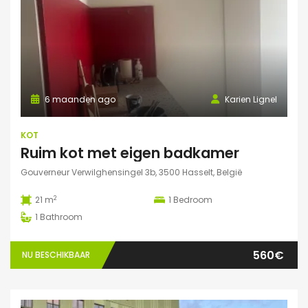
6 maanden ago
Karien Lignel
KOT
Ruim kot met eigen badkamer
Gouverneur Verwilghensingel 3b, 3500 Hasselt, België
2
21 m
1
Bedroom
1
Bathroom
560€
NU BESCHIKBAAR