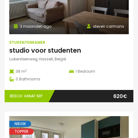
3 maanden ago
steven carmans
STUDENTENKAMER
studio voor studenten
Luikersteenweg, Hasselt, België
2
38 m
1
Bedroom
0
Bathrooms
620€
BESCH. VANAF SEP.
NIEUW
TOPPER