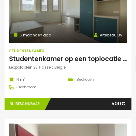
5 maanden ago
Artebeau BV
STUDENTENKAMER
Studentenkamer op een toplocatie te Hasselt
Leopoldplein 23, Hasselt, België
2
14 m
1
Bedroom
1
Bathroom
500€
NU BESCHIKBAAR