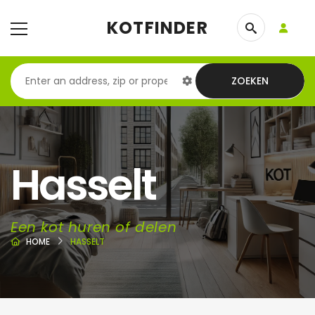
KOTFINDER
ZOEKEN
Hasselt
Een kot huren of delen
HOME
HASSELT