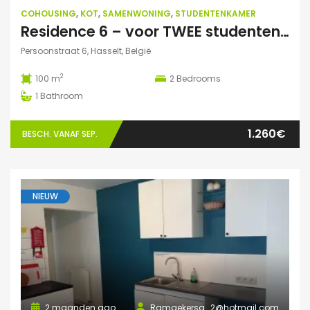
COHOUSING
,
KOT
,
SAMENWONING
,
STUDENTENKAMER
Residence 6 – voor TWEE studenten: Exclusieve studentenduplex
Persoonstraat 6, Hasselt, België
2
100 m
2
Bedrooms
1
Bathroom
1.260€
BESCH. VANAF SEP.
NIEUW
2 maanden ago
Ramaekersa_2@hotmail.com