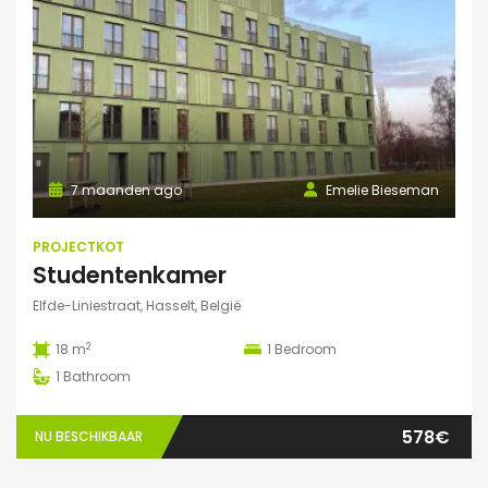
7 maanden ago
Emelie Bieseman
PROJECTKOT
Studentenkamer
Elfde-Liniestraat, Hasselt, België
2
18 m
1
Bedroom
1
Bathroom
578€
NU BESCHIKBAAR