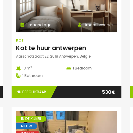
1 maand ago
Limara henneke
KOT
Kot te huur antwerpen
Aarschotstraat 22, 2018 Antwerpen, België
2
18 m
1
Bedroom
1
Bathroom
530€
NU BESCHIKBAAR
IN DE KIJKER
NIEUW