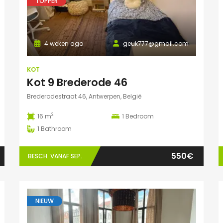
TOPPER
4 weken ago
geuk777@gmail.com
KOT
Kot 9 Brederode 46
Brederodestraat 46, Antwerpen, België
2
16 m
1
Bedroom
1
Bathroom
550€
BESCH. VANAF SEP.
NIEUW