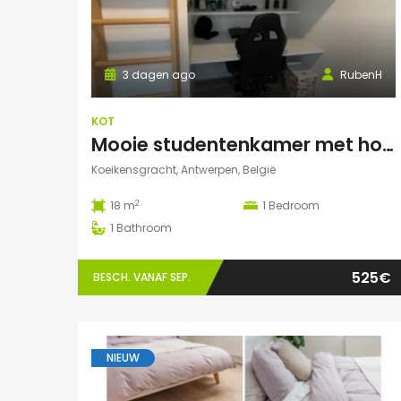
3 dagen ago
RubenH
KOT
Mooie studentenkamer met hoogslaper en grote gemeenschappelijke ruimte/terras in Campus Eilandje
Koeikensgracht, Antwerpen, België
2
18 m
1
Bedroom
1
Bathroom
525€
BESCH. VANAF SEP.
NIEUW