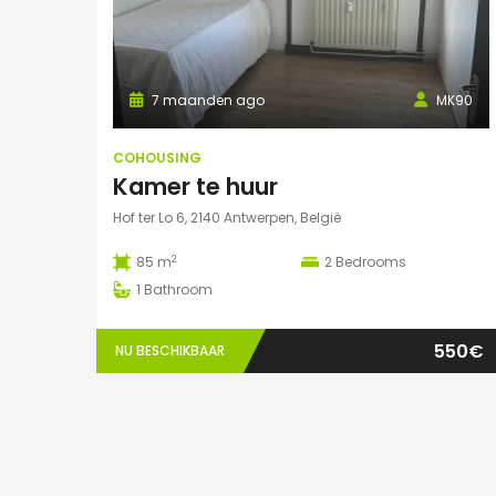
7 maanden ago
MK90
COHOUSING
Kamer te huur
Hof ter Lo 6, 2140 Antwerpen, België
2
85 m
2
Bedrooms
1
Bathroom
550€
NU BESCHIKBAAR