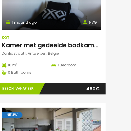
1 maand ago
HVG
KOT
Kamer met gedeelde badkamer en keuken
Dahliastraat 1, Antwerpen, België
2
16 m
1
Bedroom
0
Bathrooms
460€
BESCH. VANAF SEP.
NIEUW