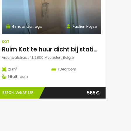
4 maanden ago
Paulien Heyse
KOT
Ruim Kot te huur dicht bij station Mechelen
Arsenaalstraat 41, 2800 Mechelen, België
2
21 m
1
Bedroom
1
Bathroom
565€
BESCH. VANAF SEP.