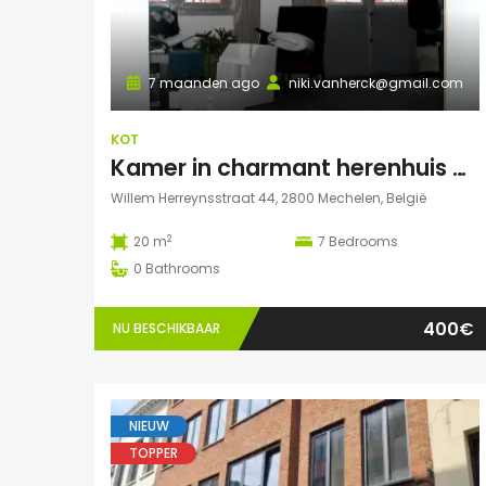
7 maanden ago
niki.vanherck@gmail.com
KOT
Kamer in charmant herenhuis met grote zonnige tuin
Willem Herreynsstraat 44, 2800 Mechelen, België
2
20 m
7
Bedrooms
0
Bathrooms
400€
NU BESCHIKBAAR
NIEUW
TOPPER