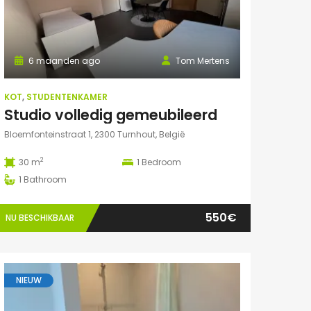
6 maanden ago
Tom Mertens
KOT
,
STUDENTENKAMER
Studio volledig gemeubileerd
Bloemfonteinstraat 1, 2300 Turnhout, België
2
30 m
1
Bedroom
1
Bathroom
550€
NU BESCHIKBAAR
NIEUW