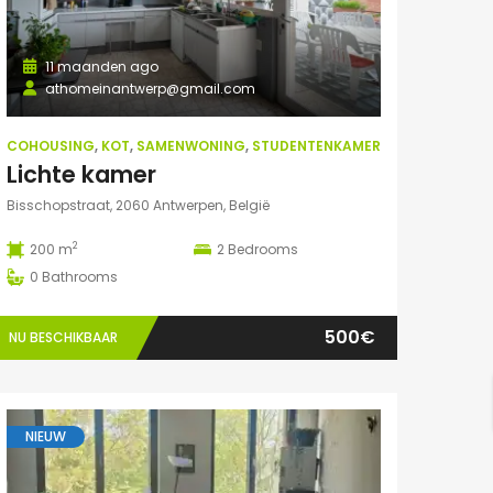
11 maanden ago
athomeinantwerp@gmail.com
COHOUSING
,
KOT
,
SAMENWONING
,
STUDENTENKAMER
Lichte kamer
Bisschopstraat, 2060 Antwerpen, België
2
200 m
2
Bedrooms
0
Bathrooms
500€
NU BESCHIKBAAR
NIEUW