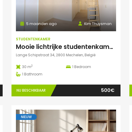
5 maanden ago
Kim Thuysman
STUDENTENKAMER
Mooie lichtrijke studentenkamer in hartje Mechelen! (te huur t.e.m. 31 augustus)
Lange Schipstraat 34, 2800 Mechelen, België
2
30 m
1
Bedroom
1
Bathroom
500€
NU BESCHIKBAAR
NIEUW