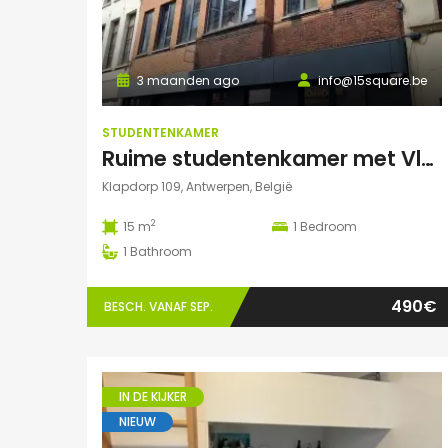
3 maanden ago
info@15square.be
STUDENTENKAMER
Ruime studentenkamer met Vlaams kotlabel, voorzien van eigen douche en lavabo, in kleinschalige residentie
Klapdorp 109, Antwerpen, België
2
15 m
1
Bedroom
1
Bathroom
490€
BESCH. VANAF SEP.
IN DE KIJKER
NIEUW