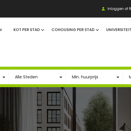
Inloggen of R
N
KOT PER STAD
COHOUSING PER STAD
UNIVERSITEI