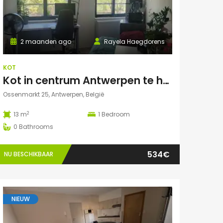
2 maanden ago
Rayela Haegdorens
KOT
Kot in centrum Antwerpen te huur voor zomermaanden: JUNI/JULI/AUGUSTUS
Ossenmarkt 25, Antwerpen, België
2
13 m
1
Bedroom
0
Bathrooms
534€
NU BESCHIKBAAR
NIEUW