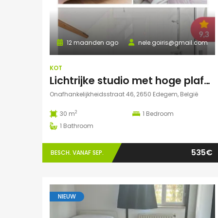
12 maanden ago
nele.goiris@gmail.com
KOT
Lichtrijke studio met hoge plafonds in Edegem
Onafhankelijkheidsstraat 46, 2650 Edegem, België
2
30 m
1
Bedroom
1
Bathroom
535€
BESCH. VANAF SEP.
NIEUW