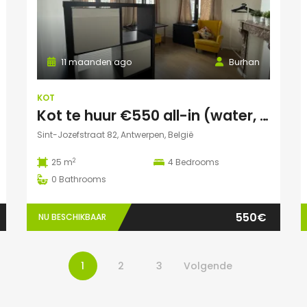
11 maanden ago
Burhan
KOT
Kot te huur €550 all-in (water, elektriciteit, wifi incl)
Sint-Jozefstraat 82, Antwerpen, België
2
25 m
4
Bedrooms
0
Bathrooms
550€
NU BESCHIKBAAR
1
2
3
Volgende