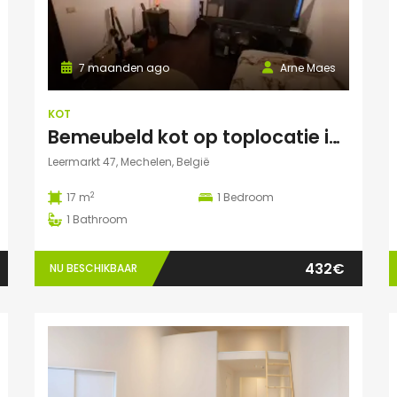
7 maanden ago
Arne Maes
KOT
Bemeubeld kot op toplocatie in centrum Mechelen met privédouche, dakterras en lavabo
Leermarkt 47, Mechelen, België
2
17 m
1
Bedroom
1
Bathroom
432€
NU BESCHIKBAAR