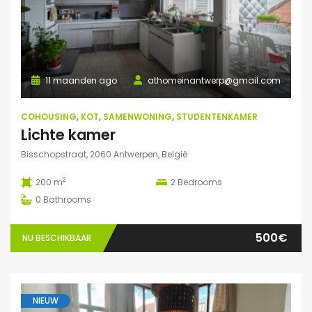
11 maanden ago
athomeinantwerp@gmail.com
COHOUSING
,
KOT
,
SAMENWONING
,
STUDENTENKAMER
Lichte kamer
Bisschopstraat, 2060 Antwerpen, België
2
200 m
2
Bedrooms
0
Bathrooms
500€
NU BESCHIKBAAR
NIEUW