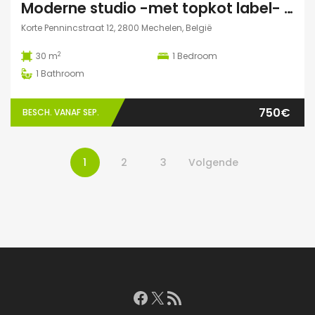
Moderne studio -met topkot label- te huur gelegen in hartje Mechelen
Korte Pennincstraat 12, 2800 Mechelen, België
2
30 m
1
Bedroom
1
Bathroom
750€
BESCH. VANAF SEP.
1
2
3
Volgende
Facebook
X
RSS feed