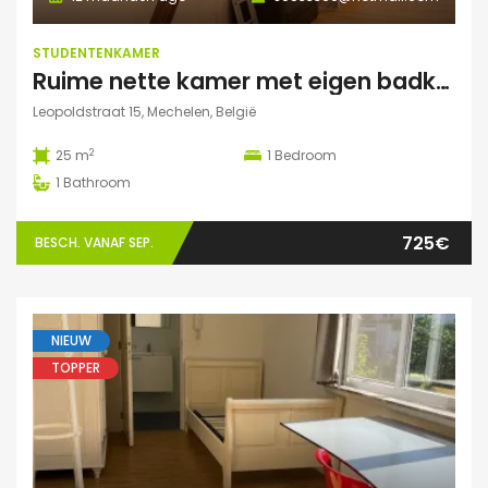
STUDENTENKAMER
Ruime nette kamer met eigen badkamer en veel lichtinval
Leopoldstraat 15, Mechelen, België
2
25 m
1
Bedroom
1
Bathroom
725€
BESCH. VANAF SEP.
NIEUW
TOPPER