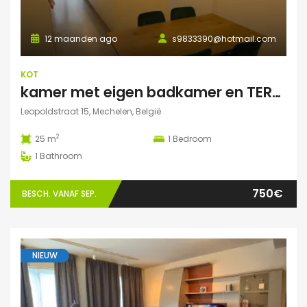
12 maanden ago
s9833390@hotmail.com
KOT
kamer met eigen badkamer en TERRAS
Leopoldstraat 15, Mechelen, België
2
25 m
1
Bedroom
1
Bathroom
750€
BESCH. VANAF SEP.
NIEUW