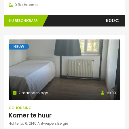
0
Bathrooms
600€
NU BESCHIKBAAR
NIEUW
7 maanden ago
MK90
COHOUSING
Kamer te huur
Hof ter Lo 6, 2140 Antwerpen, België