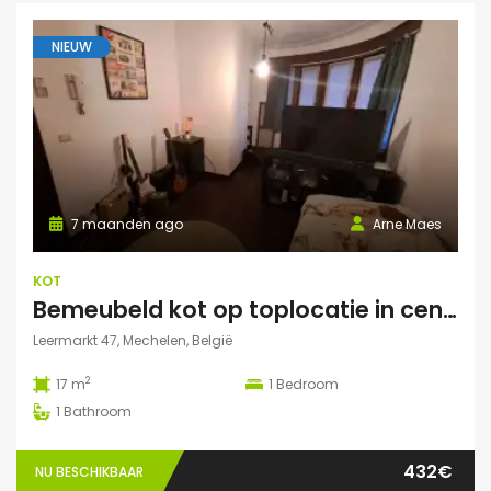
NIEUW
7 maanden ago
Arne Maes
KOT
Bemeubeld kot op toplocatie in centrum Mechelen met privédouche, dakterras en lavabo
Leermarkt 47, Mechelen, België
2
17 m
1
Bedroom
1
Bathroom
432€
NU BESCHIKBAAR