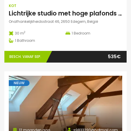
KOT
Lichtrijke studio met hoge plafonds in Edegem
Onafhankelijkheidsstraat 46, 2650 Edegem, België
2
30 m
1
Bedroom
1
Bathroom
535€
BESCH. VANAF SEP.
NIEUW
12 maanden ago
s9833390@hotmail.com