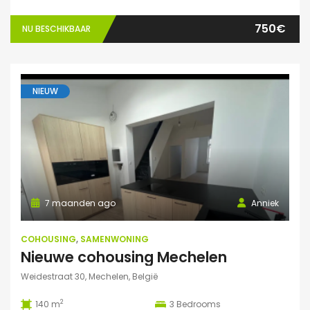
750€
NU BESCHIKBAAR
NIEUW
7 maanden ago
Anniek
COHOUSING
,
SAMENWONING
Nieuwe cohousing Mechelen
Weidestraat 30, Mechelen, België
2
140 m
3
Bedrooms