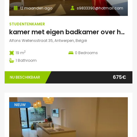
12 maanden ago
s9833390@hotmail.com
STUDENTENKAMER
kamer met eigen badkamer over het park
Alfons Wellensstraat 35, Antwerpen, België
2
19 m
0
Bedrooms
1
Bathroom
675€
NU BESCHIKBAAR
NIEUW