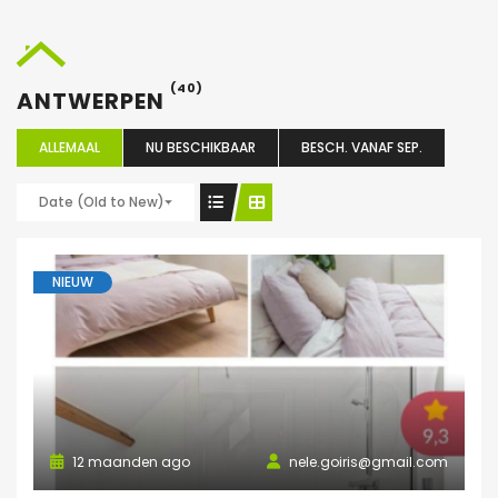
(40)
ANTWERPEN
ALLEMAAL
NU BESCHIKBAAR
BESCH. VANAF SEP.
Date (Old to New)
NIEUW
12 maanden ago
nele.goiris@gmail.com