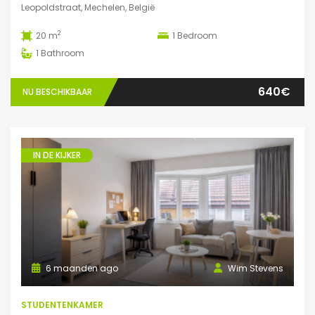
Leopoldstraat, Mechelen, België
2
20 m
1
Bedroom
1
Bathroom
640€
NU BESCHIKBAAR
IN DE KIJKER
6 maanden ago
Wim Stevens
STUDENTENKAMER