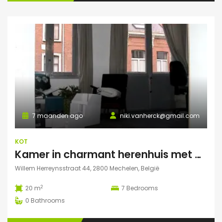
7 maanden ago
niki.vanherck@gmail.com
KOT
Kamer in charmant herenhuis met grote zonnige tuin
Willem Herreynsstraat 44, 2800 Mechelen, België
2
20 m
7
Bedrooms
0
Bathrooms