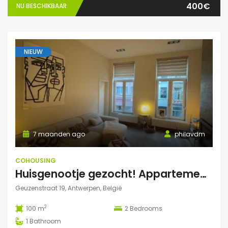
400€
NU BESCHIKBAAR
NIEUW
7 maanden ago
philavdm
COHOUSING
Huisgenootje gezocht! Appartement aan het Marnixplein, Antwerpen Zuid
Geuzenstraat 19, Antwerpen, België
2
100 m
2
Bedrooms
1
Bathroom