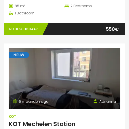
2
85 m
2
Bedrooms
1
Bathroom
550€
NU BESCHIKBAAR
NIEUW
6 maanden ago
Adrianna
KOT
KOT Mechelen Station