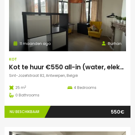
11 maanden ago
Burhan
KOT
Kot te huur €550 all-in (water, elektriciteit, wifi incl)
Sint-Jozefstraat 82, Antwerpen, België
2
25 m
4
Bedrooms
0
Bathrooms
550€
NU BESCHIKBAAR