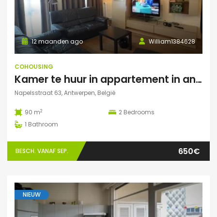
12 maanden ago
William1384628
COHOUSING
Kamer te huur in appartement in antwerpen (Eilandje)
Napelsstraat 63, Antwerpen, België
2
90 m
2
Bedrooms
1
Bathroom
650€
BESCH. VANAF SEP.
NIEUW