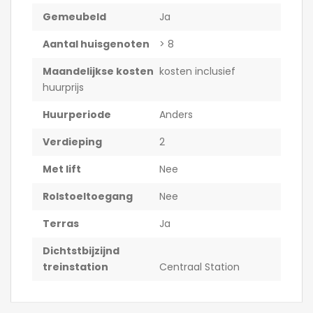
Gemeubeld
Ja
Aantal huisgenoten
> 8
Maandelijkse kosten
kosten inclusief
huurprijs
Huurperiode
Anders
Verdieping
2
Met lift
Nee
Rolstoeltoegang
Nee
Terras
Ja
Dichtstbijzijnd
treinstation
Centraal Station