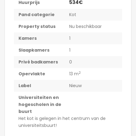
534€
Huurprijs
Pand categorie
Kot
Property status
Nu beschikbaar
Kamers
1
Slaapkamers
1
Privé badkamers
0
2
Opervlakte
13 m
Label
Nieuw
Universiteiten en
hogescholen in de
buurt
Het kot is gelegen in het centrum van de
universiteitsbuurt!