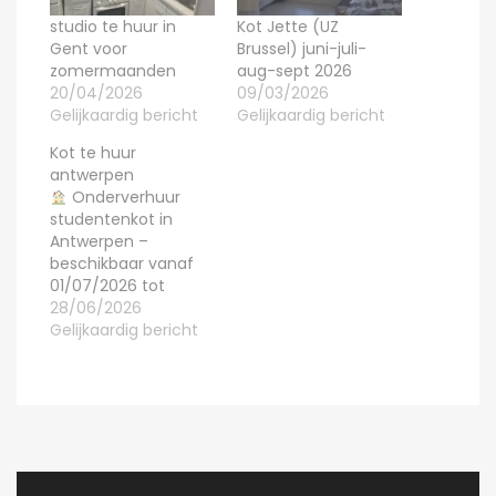
studio te huur in
Kot Jette (UZ
Gent voor
Brussel) juni-juli-
zomermaanden
aug-sept 2026
20/04/2026
09/03/2026
Gelijkaardig bericht
Gelijkaardig bericht
Kot te huur
antwerpen
Onderverhuur
studentenkot in
Antwerpen –
beschikbaar vanaf
01/07/2026 tot
31/08/2027 Ik zoek
28/06/2026
iemand om mijn kot
Gelijkaardig bericht
onder te huren van 1
juli 2026 tot en met
31 augustus 2027.
Gelegen in een
studentenresidentie
in Antwerpen, vlak bij
de Nationale Bank