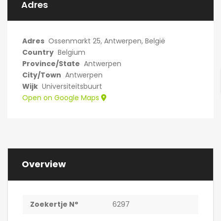
Adres
Oppervlakte: 18 m²
Eigen sanitair
(douche,…
Adres
Ossenmarkt 25, Antwerpen, België
Country
Belgium
Province/State
Antwerpen
City/Town
Antwerpen
Wijk
Universiteitsbuurt
Open on Google Maps
Overview
Zoekertje N°
6297