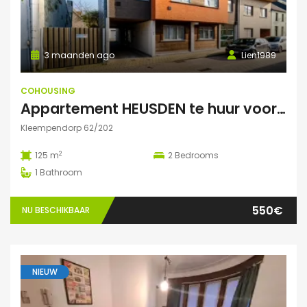
3 maanden ago
Lien1989
COHOUSING
Appartement HEUSDEN te huur voor COHOUSING
Kleempendorp 62/202
2
125 m
2
Bedrooms
1
Bathroom
550€
NU BESCHIKBAAR
NIEUW