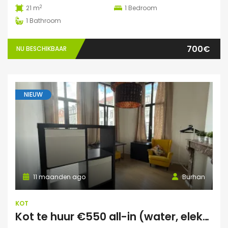
2
21 m
1
Bedroom
1
Bathroom
700€
NU BESCHIKBAAR
NIEUW
11 maanden ago
Burhan
KOT
Kot te huur €550 all-in (water, elektriciteit, wifi incl)