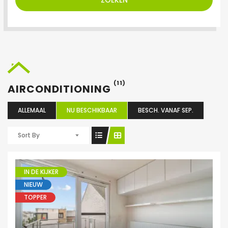
ZOEKEN
(11)
AIRCONDITIONING
ALLEMAAL
NU BESCHIKBAAR
BESCH. VANAF SEP.
Sort By
IN DE KIJKER
NIEUW
TOPPER