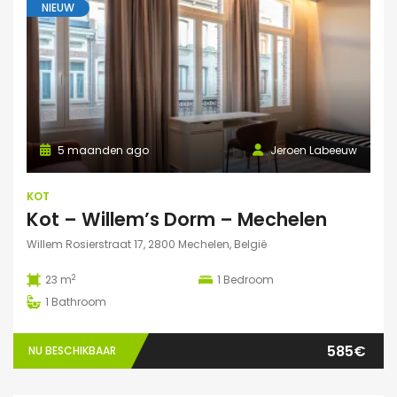
NIEUW
5 maanden ago
Jeroen Labeeuw
KOT
Kot – Willem’s Dorm – Mechelen
Willem Rosierstraat 17, 2800 Mechelen, België
2
23 m
1
Bedroom
1
Bathroom
585€
NU BESCHIKBAAR