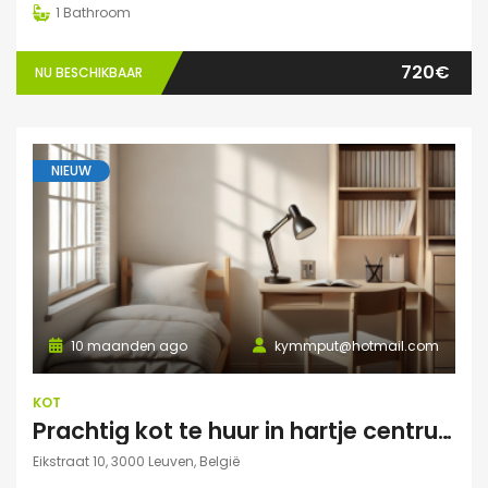
1
Bathroom
720€
NU BESCHIKBAAR
NIEUW
10 maanden ago
kymmput@hotmail.com
KOT
Prachtig kot te huur in hartje centrum Leuven
Eikstraat 10, 3000 Leuven, België