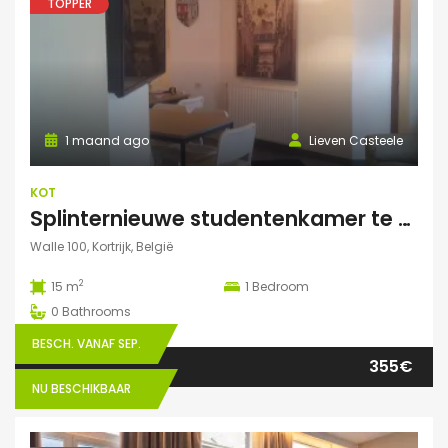
TOPPER
1 maand ago
Lieven Casteele
KOT
Splinternieuwe studentenkamer te huur in authentiek herenhuis
Walle 100, Kortrijk, België
2
15 m
1
Bedroom
0
Bathrooms
BESCH. VANAF SEP.
355€
NU BESCHIKBAAR