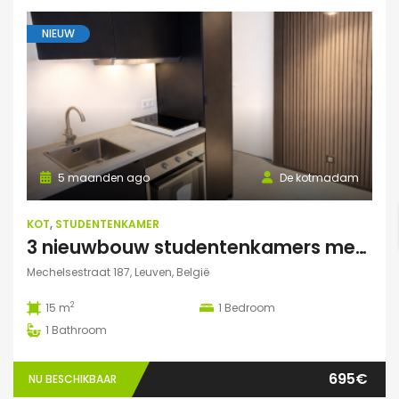
NIEUW
5 maanden ago
De kotmadam
KOT
,
STUDENTENKAMER
3 nieuwbouw studentenkamers met eigen sanitair
Mechelsestraat 187, Leuven, België
2
15 m
1
Bedroom
1
Bathroom
695€
NU BESCHIKBAAR