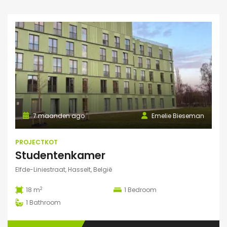
7 maanden ago
Emelie Bieseman
PROJECTKOT
Studentenkamer
Elfde-Liniestraat, Hasselt, België
2
18 m
1
Bedroom
1
Bathroom