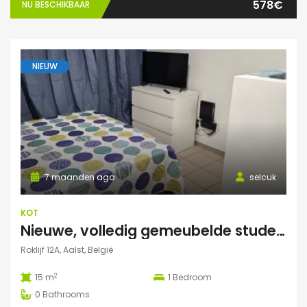
578€
NU BESCHIKBAAR
NIEUW
7 maanden ago
selcuk
KOT
Nieuwe, volledig gemeubelde studentenkamers – All-in – €550/maand
Roklijf 12A, Aalst, België
2
15 m
1
Bedroom
0
Bathrooms