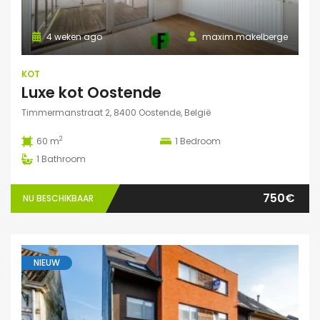
4 weken ago
maxim.makelberge
KOT
Luxe kot Oostende
Timmermanstraat 2, 8400 Oostende, België
2
60 m
1
Bedroom
1
Bathroom
750€
NU BESCHIKBAAR
NIEUW