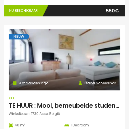
550€
NU BESCHIKBAAR
NIEUW
9 maanden ago
Isabel Scheerlinck
KOT
TE HUUR : Mooi, bemeubelde studentenstudio te Asse
Winkelbaan, 1730 Asse, België
2
40 m
1
Bedroom