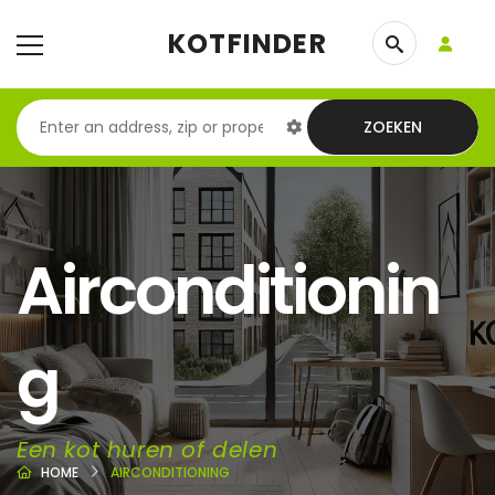
KOTFINDER
ZOEKEN
Airconditionin
g
Een kot huren of delen
HOME
AIRCONDITIONING