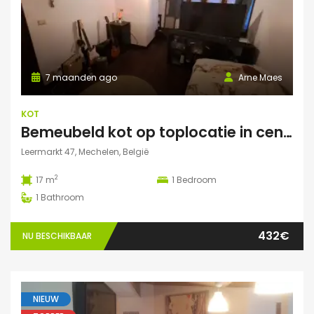
7 maanden ago
Arne Maes
KOT
Bemeubeld kot op toplocatie in centrum Mechelen met privédouche, dakterras en lavabo
Leermarkt 47, Mechelen, België
2
17 m
1
Bedroom
1
Bathroom
432€
NU BESCHIKBAAR
NIEUW