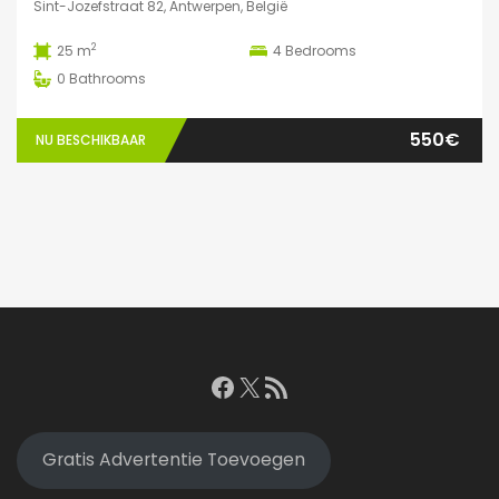
Sint-Jozefstraat 82, Antwerpen, België
2
25 m
4
Bedrooms
0
Bathrooms
550€
NU BESCHIKBAAR
Facebook
X
RSS feed
Gratis Advertentie Toevoegen