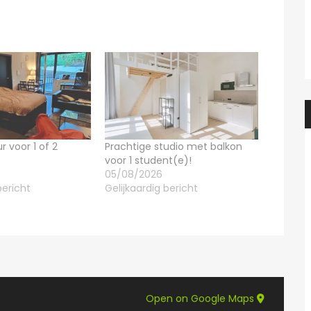
Prachtige studio met balkon voor 1 student(e)!
Prachtig
595€
en, België
Adegemstraat 42, 2800 Mechelen, België
r voor 1 of 2
Prachtige studio met balkon
voor 1 student(e)!
05/08/2026
bericht
Gelijkaardig bericht
Open on Google Maps