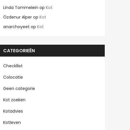
Linda Tommelein
op
Kot
Özdenur Alper
op
Kot
anarchoyeet
op
Kot
CATEGORIEËN
Checkllist
Colocatie
Geen categorie
Kot zoeken
Kotadvies
Kotleven