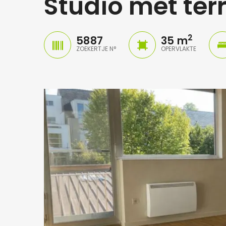
Studio met terra
2
5887
35 m
ZOEKERTJE N°
OPERVLAKTE