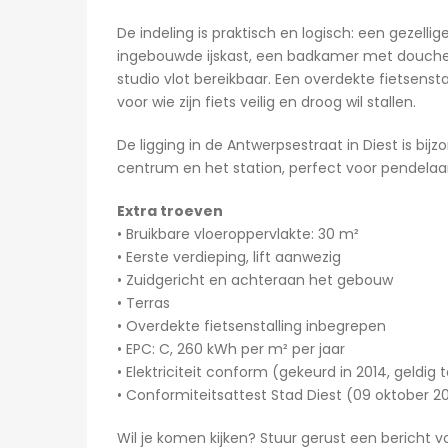
De indeling is praktisch en logisch: een gezell
ingebouwde ijskast, een badkamer met douche en 
studio vlot bereikbaar. Een overdekte fietsensta
voor wie zijn fiets veilig en droog wil stallen.
De ligging in de Antwerpsestraat in Diest is bijz
centrum en het station, perfect voor pendelaars
Extra troeven
• Bruikbare vloeroppervlakte: 30 m²
• Eerste verdieping, lift aanwezig
• Zuidgericht en achteraan het gebouw
• Terras
• Overdekte fietsenstalling inbegrepen
• EPC: C, 260 kWh per m² per jaar
• Elektriciteit conform (gekeurd in 2014, geldig t
• Conformiteitsattest Stad Diest (09 oktober 
1 dag ago
Wil je komen kijken? Stuur gerust een bericht