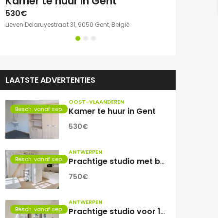
e kamer met eigen sanitair.
Kamer te huur in Gent
530€
750€
Lieven Delaruyestraat 31, 9050 Gent, België
Willem Herreynsst
LAATSTE ADVERTENTIES
OOST-VLAANDEREN
Besch. vanaf sep.
Kamer te huur in Gent
530€
ANTWERPEN
Besch. vanaf sep.
Prachtige studio met balkon voor 1 student(e)!
750€
ANTWERPEN
Besch. vanaf sep.
Prachtige studio voor 1 student(e)