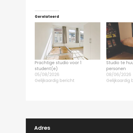
750€
Willem Herreynsstraat 42, Mechel
Gerelateerd
Prachtige studio voor 1
Studio te huu
student(e)
personen
05/08/2026
08/06/2026
Gelijkaardig bericht
Gelijkaardig 
Adres