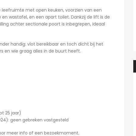
ige leefruimte met open keuken, voorzien van een
wastafel, en een apart toilet. Dankzij de lift is de
lling achter sectionale poort is inbegrepen, ideaal
onder handig: vlot bereikbaar en toch dicht bij het
 en wie graag alles in de buurt heeft.
ot 25 jaar)
2024): geen gebreken vastgesteld
Heidi
1 dag ago
Heidi
 voor meer info of een bezoekmoment.