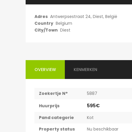
Adres
Antwerpsestraat 24, Diest, België
Country
Belgium
City/Town
Diest
OVERVIEW
KENMERKEN
Zoekertje N°
5887
595€
Huurprijs
Pand categorie
Kot
Property status
Nu beschikbaar