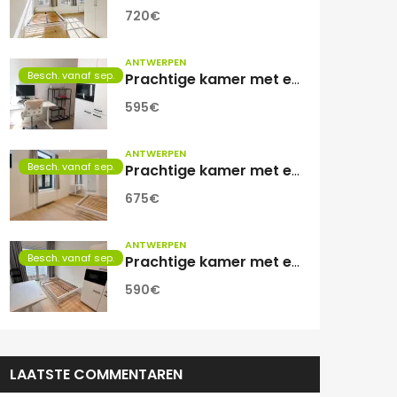
720€
ANTWERPEN
Besch. vanaf sep.
Prachtige kamer met eigen sanitair.
595€
ANTWERPEN
Besch. vanaf sep.
Prachtige kamer met eigen sanitair!
675€
ANTWERPEN
Besch. vanaf sep.
Prachtige kamer met eigen sanitair!
590€
LAATSTE COMMENTAREN