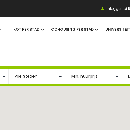
Inloggen of R
N
KOT PER STAD
COHOUSING PER STAD
UNIVERSITEI