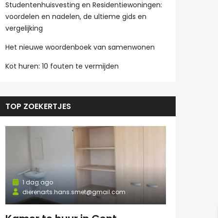
Studentenhuisvesting en Residentiewoningen:
voordelen en nadelen, de ultieme gids en
vergelijking
Het nieuwe woordenboek van samenwonen
Kot huren: 10 fouten te vermijden
TOP ZOEKERTJES
1 dag ago
dierenarts.hans.smet@gmail.com
1 dag ago