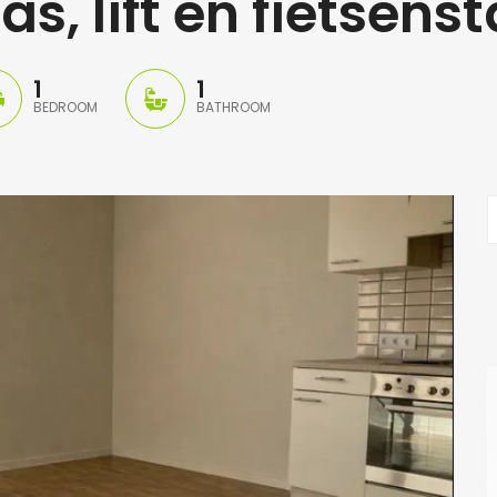
s, lift en fietsenst
1
1
BEDROOM
BATHROOM