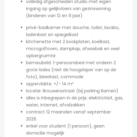
volledig afgescheiden studio met eigen
ingang op gelijkvloers van gezinswoning
(kinderen van 12 en 9 jaar)
privé-badkamer met douche, toilet, lavabo,
ladenkast en spiegelkast
kitchenette met 2 kookplaten, koelkast,
microgolfoven, dampkap, afwasbak en veel
opbergruimte
bemeubeld: 1-persoonsbed met onderin 2
grote lades (niet de hoogslaper van op de
foto), kleerkast, commode
oppervlakte: +/- 14 m²
locatie: Brouwersstraat (bij parking Ramen)
alles is inbegrepen in de prijs: elektriciteit, gas,
water, internet, afvalzakken
contract 12 maanden vanaf september
2026
enkel voor student (1 persoon), geen
domicilie mogelijk