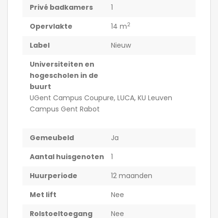
Privé badkamers
1
2
Opervlakte
14 m
Label
Nieuw
Universiteiten en
hogescholen in de
buurt
UGent Campus Coupure, LUCA, KU Leuven
Campus Gent Rabot
Gemeubeld
Ja
Aantal huisgenoten
1
Huurperiode
12 maanden
Met lift
Nee
Rolstoeltoegang
Nee