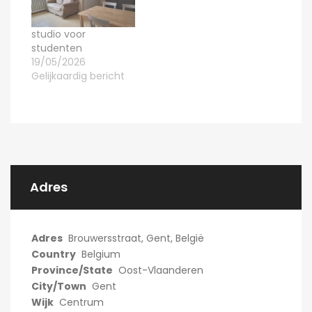
studio voor
studenten
19/05/2026
Gelijkaardig bericht
Adres
Adres
Brouwersstraat, Gent, België
Country
Belgium
Province/State
Oost-Vlaanderen
City/Town
Gent
Wijk
Centrum