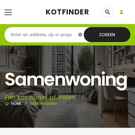
KOTFINDER
ZOEKEN
Samenwoning
Een kot huren of delen
HOME
SAMENWONING