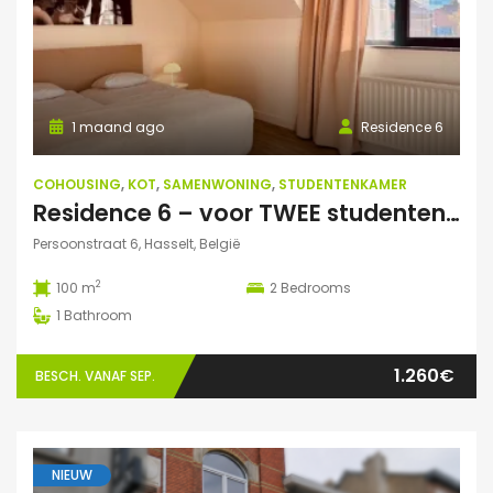
1 maand ago
Residence 6
COHOUSING
,
KOT
,
SAMENWONING
,
STUDENTENKAMER
Residence 6 – voor TWEE studenten: Exclusieve studentenduplex
Persoonstraat 6, Hasselt, België
2
100 m
2
Bedrooms
1
Bathroom
1.260€
BESCH. VANAF SEP.
NIEUW