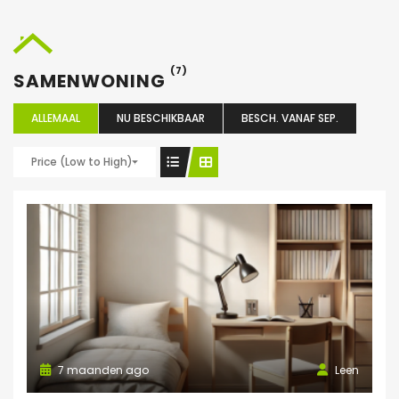
(7)
SAMENWONING
ALLEMAAL
NU BESCHIKBAAR
BESCH. VANAF SEP.
Price (Low to High)
7 maanden ago
Leen