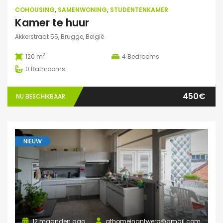
COHOUSING
,
SAMENWONING
,
STUDENTENKAMER
Kamer te huur
Akkerstraat 55, Brugge, België
2
120 m
4
Bedrooms
0
Bathrooms
450€
NU BESCHIKBAAR
NIEUW
12 maanden ago
athomeinantwerp@gmail.com