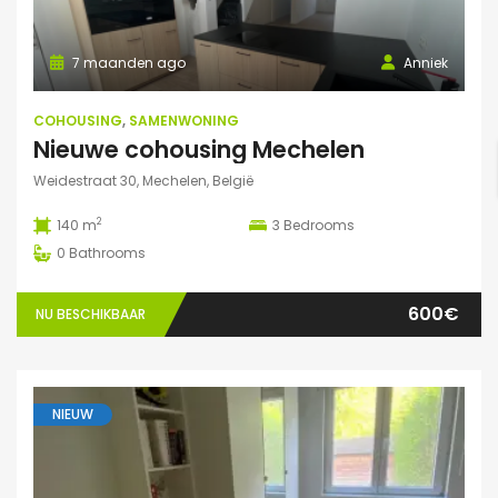
7 maanden ago
Anniek
COHOUSING
,
SAMENWONING
Nieuwe cohousing Mechelen
Weidestraat 30, Mechelen, België
2
140 m
3
Bedrooms
0
Bathrooms
600€
NU BESCHIKBAAR
NIEUW