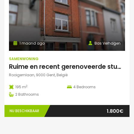
1 maand ago
Bas Verhagen
SAMENWONING
Ruime en recent gerenoveerde studentenwoning op toplocatie in Gent
Rooigemlaan, 9000 Gent, België
2
195 m
4
Bedrooms
2
Bathrooms
1.800€
NU BESCHIKBAAR