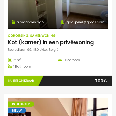
6 maanden ago
igaal.perez@gmail.com
COHOUSING
,
SAMENWONING
Kot (kamer) in een privéwoning
Beersellaan 99, 1180 Ukkel, België
2
12 m
1
Bedroom
1
Bathroom
700€
NU BESCHIKBAAR
IN DE KIJKER
NIEUW