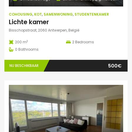
COHOUSING
,
KOT
,
SAMENWONING
,
STUDENTENKAMER
Lichte kamer
Bisschopstraat, 2060 Antwerpen, België
2
200 m
2
Bedrooms
0
Bathrooms
500€
NU BESCHIKBAAR