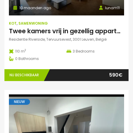
10 maanden ago
lunam11
KOT
,
SAMENWONING
Twee kamers vrij in gezellig appartement in Leuven :)
Residentie Riverside, Tervuursevest, 3001 Leuven, België
2
110 m
3
Bedrooms
0
Bathrooms
590€
NU BESCHIKBAAR
NIEUW