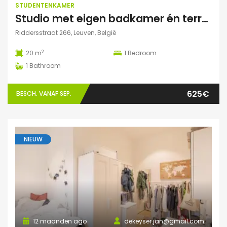
STUDENTENKAMER
Studio met eigen badkamer én terrasje
Riddersstraat 266, Leuven, België
2
20 m
1
Bedroom
1
Bathroom
625€
BESCH. VANAF SEP.
NIEUW
12 maanden ago
dekeyser.jan@gmail.com