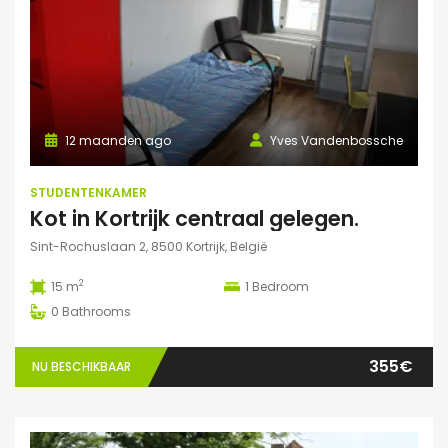
12 maanden ago
Yves Vandenbossche
STUDENTENKAMER
Kot in Kortrijk centraal gelegen.
Sint-Rochuslaan 2, 8500 Kortrijk, België
2
15 m
1
Bedroom
0
Bathrooms
355€
NU BESCHIKBAAR