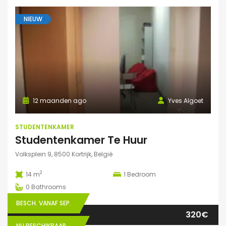
NIEUW
12 maanden ago
Yves Algoet
STUDENTENKAMER
Studentenkamer Te Huur
Volksplein 9, 8500 Kortrijk, België
2
14 m
1
Bedroom
0
Bathrooms
BESCH. VANAF SEP.
320€
NU BESCHIKBAAR