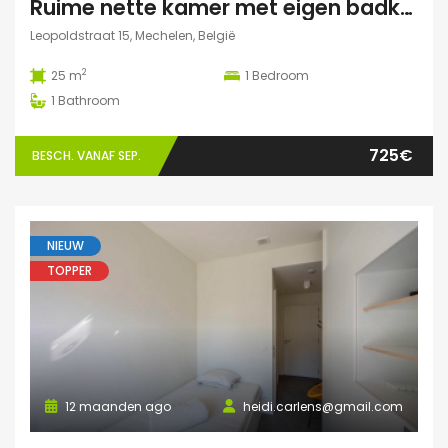
Ruime nette kamer met eigen badkamer en veel lichtinval
Leopoldstraat 15, Mechelen, België
2
25 m
1
Bedroom
1
Bathroom
725€
BESCH. VANAF SEP.
NIEUW
TOPPER
12 maanden ago
heidi.carlens@gmail.com