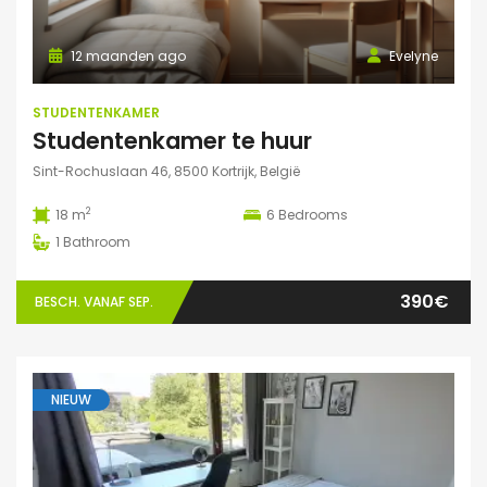
12 maanden ago
Evelyne
STUDENTENKAMER
Studentenkamer te huur
Sint-Rochuslaan 46, 8500 Kortrijk, België
2
18 m
6
Bedrooms
1
Bathroom
390€
BESCH. VANAF SEP.
NIEUW