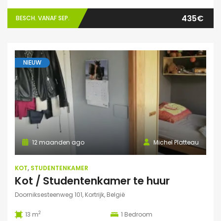
435€
BESCH. VANAF SEP.
NIEUW
12 maanden ago
Michel Platteau
KOT
,
STUDENTENKAMER
Kot / Studentenkamer te huur
Doorniksesteenweg 101, Kortrijk, België
2
13 m
1
Bedroom