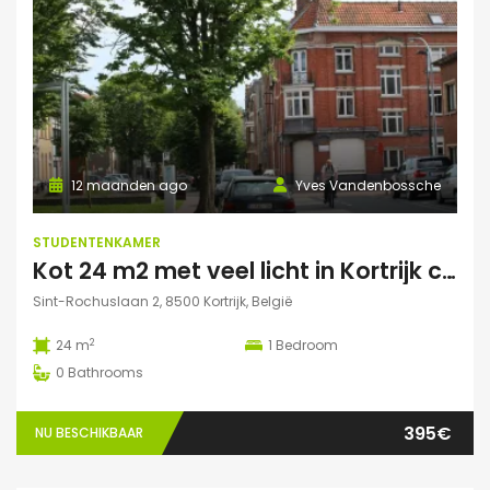
12 maanden ago
Yves Vandenbossche
STUDENTENKAMER
Kot 24 m2 met veel licht in Kortrijk centraal gelegen.
Sint-Rochuslaan 2, 8500 Kortrijk, België
2
24 m
1
Bedroom
0
Bathrooms
395€
NU BESCHIKBAAR