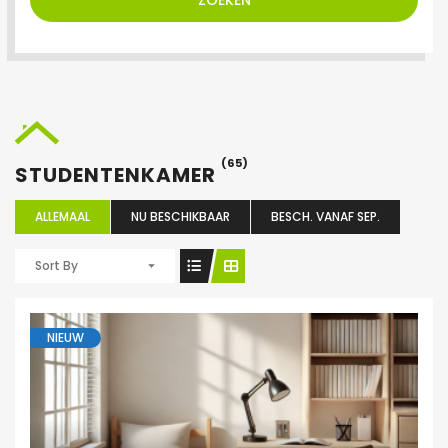
ZOEKEN
(65)
STUDENTENKAMER
ALLEMAAL
NU BESCHIKBAAR
BESCH. VANAF SEP.
Sort By
NIEUW