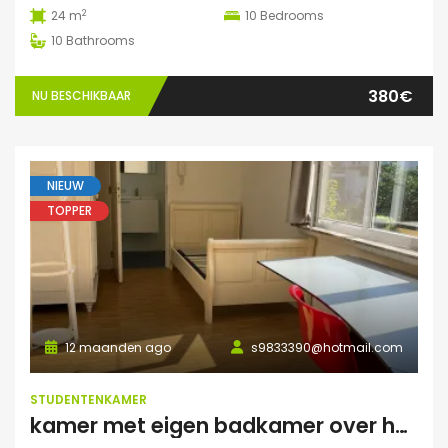
2
24 m
10
Bedrooms
10
Bathrooms
380€
NU BESCHIKBAAR
NIEUW
TOPPER
12 maanden ago
s9833390@hotmail.com
STUDENTENKAMER
kamer met eigen badkamer over het park