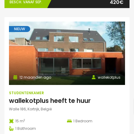
420€
BESCH. VANAF SEP.
NIEUW
12 maanden ago
wallekotplus
STUDENTENKAMER
wallekotplus heeft te huur
Walle 186, Kortrijk, België
2
15 m
1
Bedroom
1
Bathroom