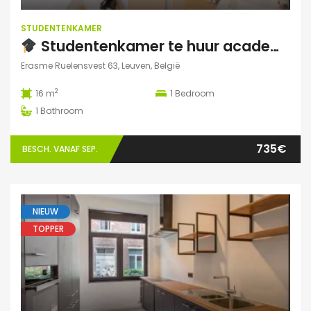
STUDENTENKAMER
Studentenkamer te huur academiejaar 2025-2026 – Ruelensvest 63, Leuven (Naamsepoort)
Erasme Ruelensvest 63, Leuven, België
2
16 m
1
Bedroom
1
Bathroom
735€
BESCH. VANAF SEP.
NIEUW
TOPPER