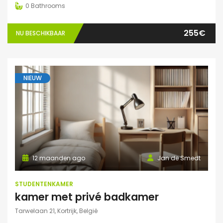
0
Bathrooms
255€
NU BESCHIKBAAR
NIEUW
12 maanden ago
Jan de Smedt
STUDENTENKAMER
kamer met privé badkamer
Tarwelaan 21, Kortrijk, België