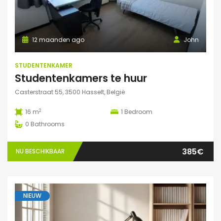
12 maanden ago
John
STUDENTENKAMER
Studentenkamers te huur
Casterstraat 55, 3500 Hasselt, België
2
16 m
1
Bedroom
0
Bathrooms
385€
NU BESCHIKBAAR
NIEUW