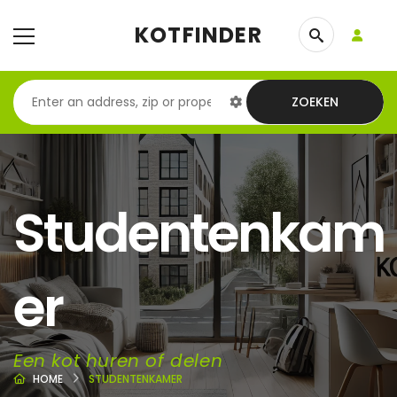
KOTFINDER
ZOEKEN
Studentenkam
er
Een kot huren of delen
HOME
STUDENTENKAMER