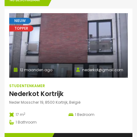
NIEUW
TOPPER
12 maanden ago
nederkot@gmail.com
STUDENTENKAMER
Nederkot Kortrijk
Neder Mosscher 19, 8500 Kortrijk, België
2
17 m
1
Bedroom
1
Bathroom