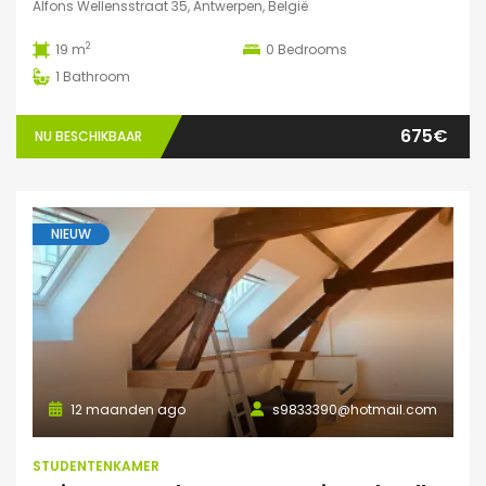
Alfons Wellensstraat 35, Antwerpen, België
2
19 m
0
Bedrooms
1
Bathroom
675€
NU BESCHIKBAAR
NIEUW
12 maanden ago
s9833390@hotmail.com
STUDENTENKAMER