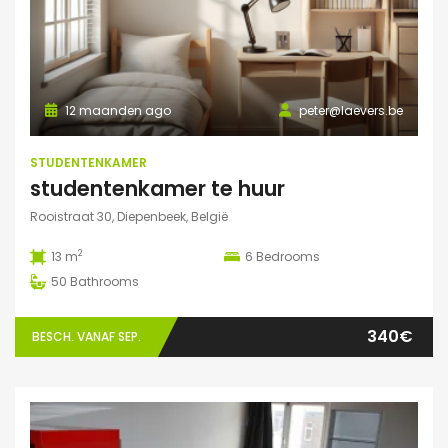
12 maanden ago
peter@laevers.be
STUDENTENKAMER
studentenkamer te huur
Rooistraat 30, Diepenbeek, België
2
13 m
6
Bedrooms
50
Bathrooms
340€
BESCH. VANAF SEP.