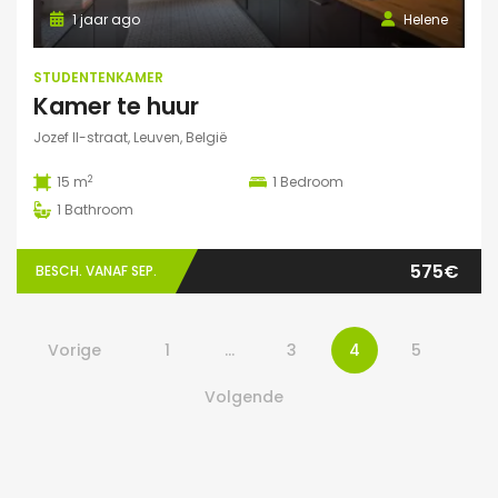
1 jaar ago
Helene
STUDENTENKAMER
Kamer te huur
Jozef II-straat, Leuven, België
2
15 m
1
Bedroom
1
Bathroom
575€
BESCH. VANAF SEP.
Vorige
1
…
3
4
5
Volgende