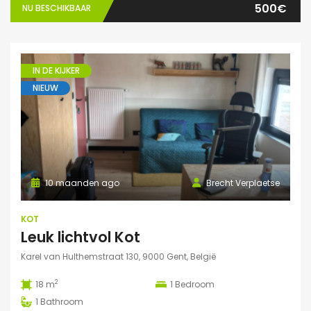
500€
NU BESCHIKBAAR
IN DE KIJKER
NIEUW
10 maanden ago
Brecht Verplaetse
KOT
Leuk lichtvol Kot
Karel van Hulthemstraat 130, 9000 Gent, België
2
18 m
1
Bedroom
1
Bathroom