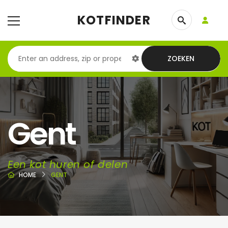
KOTFINDER
ZOEKEN
Gent
Een kot huren of delen
HOME
GENT