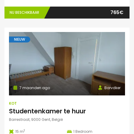
765€
NU BESCHIKBAAR
NIEUW
7 maanden ago
Barvdker
KOT
Studentenkamer te huur
Barrestraat, 9000 Gent, België
2
15 m
1
Bedroom