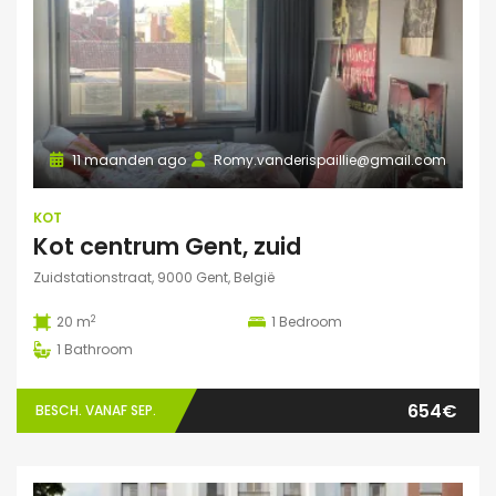
11 maanden ago
Romy.vanderispaillie@gmail.com
KOT
Kot centrum Gent, zuid
Zuidstationstraat, 9000 Gent, België
2
20 m
1
Bedroom
1
Bathroom
654€
BESCH. VANAF SEP.