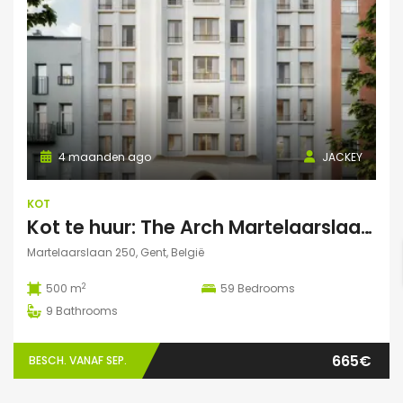
4 maanden ago
JACKEY
KOT
Kot te huur: The Arch Martelaarslaan 250
Martelaarslaan 250, Gent, België
2
500 m
59
Bedrooms
9
Bathrooms
665€
BESCH. VANAF SEP.