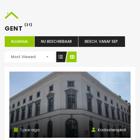
(21)
GENT
ALLEMAAL
NU BESCHIKBAAR
BESCH. VANAF SEP.
Most Viewed
1 jaar ago
Kadasteropkot