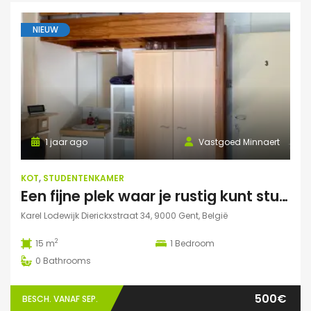
NIEUW
1 jaar ago
Vastgoed Minnaert
KOT
,
STUDENTENKAMER
Een fijne plek waar je rustig kunt studeren
Karel Lodewijk Dierickxstraat 34, 9000 Gent, België
2
15 m
1
Bedroom
0
Bathrooms
500€
BESCH. VANAF SEP.