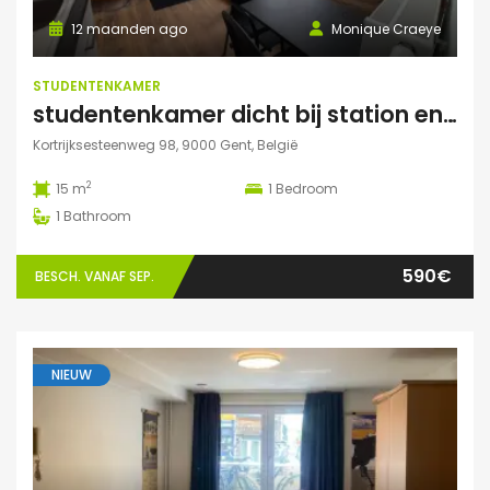
12 maanden ago
Monique Craeye
STUDENTENKAMER
studentenkamer dicht bij station en Citadelpark centraal gelegen
Kortrijksesteenweg 98, 9000 Gent, België
2
15 m
1
Bedroom
1
Bathroom
590€
BESCH. VANAF SEP.
NIEUW