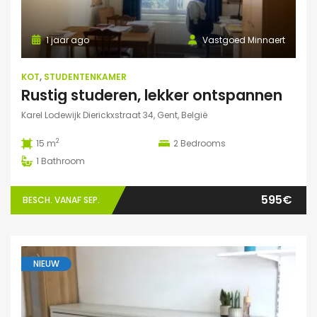
1 jaar ago
Vastgoed Minnaert
KOT
,
STUDENTENKAMER
Rustig studeren, lekker ontspannen
Karel Lodewijk Dierickxstraat 34, Gent, België
2
15 m
2
Bedrooms
1
Bathroom
595€
BESCH. VANAF SEP.
NIEUW