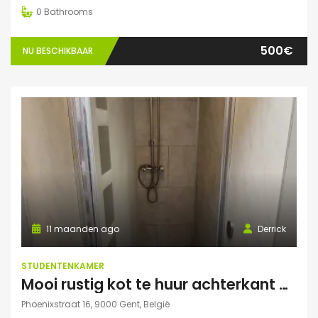
0
Bathrooms
500€
NU BESCHIKBAAR
11 maanden ago
Derrick
STUDENTENKAMER
Mooi rustig kot te huur achterkant gebouw
Phoenixstraat 16, 9000 Gent, België