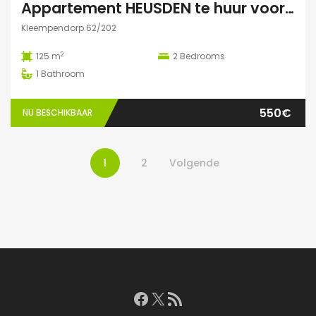
Appartement HEUSDEN te huur voor COHOUSING
Kleempendorp 62/202
2
125 m
2
Bedrooms
1
Bathroom
550€
NU BESCHIKBAAR
1
2
Volgende
Facebook
X
RSS feed