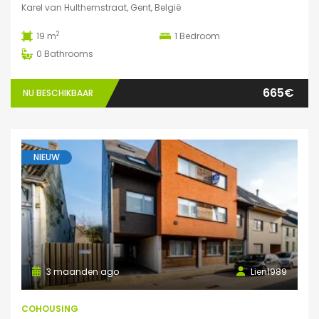
Karel van Hulthemstraat, Gent, België
2
19 m
1
Bedroom
0
Bathrooms
665€
NU BESCHIKBAAR
NIEUW
3 maanden ago
Lien1989
COHOUSING