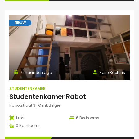
NIEUW
7 maanden ago
Sofie.Baetens
STUDENTENKAMER
Studentenkamer Rabot
Rabotstraat 31, Gent, België
2
1 m
6
Bedrooms
0
Bathrooms