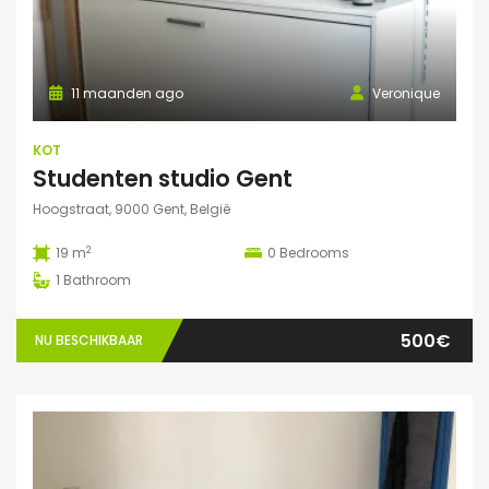
11 maanden ago
Veronique
KOT
Studenten studio Gent
Hoogstraat, 9000 Gent, België
2
19 m
0
Bedrooms
1
Bathroom
500€
NU BESCHIKBAAR