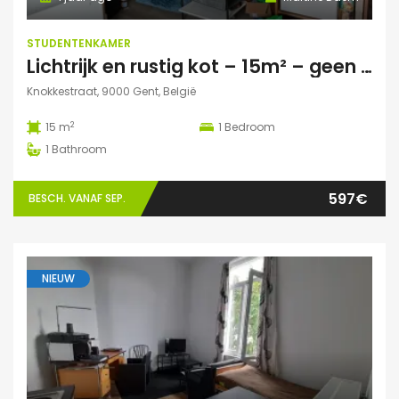
STUDENTENKAMER
Lichtrijk en rustig kot – 15m² – geen domicilie
Knokkestraat, 9000 Gent, België
2
15 m
1
Bedroom
1
Bathroom
597€
BESCH. VANAF SEP.
NIEUW