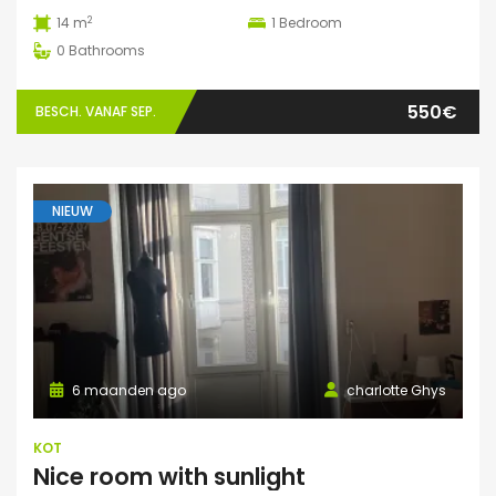
2
14 m
1
Bedroom
0
Bathrooms
550€
BESCH. VANAF SEP.
NIEUW
6 maanden ago
charlotte Ghys
KOT
Nice room with sunlight