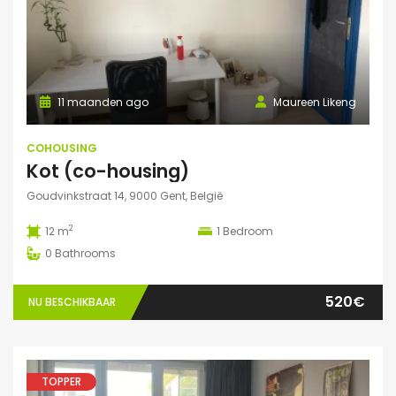
11 maanden ago
Maureen Likeng
COHOUSING
Kot (co-housing)
Goudvinkstraat 14, 9000 Gent, België
2
12 m
1
Bedroom
0
Bathrooms
520€
NU BESCHIKBAAR
TOPPER