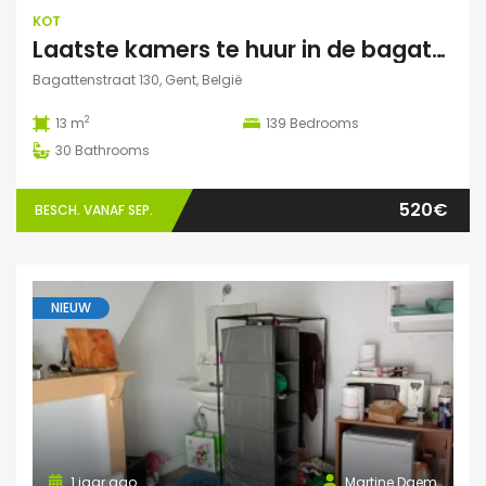
KOT
Laatste kamers te huur in de bagattenstraat 130
Bagattenstraat 130, Gent, België
2
13 m
139
Bedrooms
30
Bathrooms
520€
BESCH. VANAF SEP.
NIEUW
1 jaar ago
Martine Daem