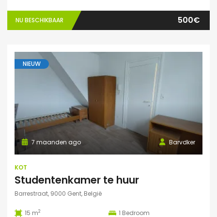
500€
NU BESCHIKBAAR
NIEUW
7 maanden ago
Barvdker
KOT
Studentenkamer te huur
Barrestraat, 9000 Gent, België
2
15 m
1
Bedroom