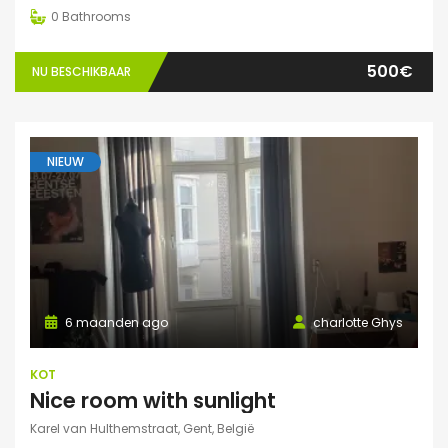
0
Bathrooms
500€
NU BESCHIKBAAR
NIEUW
6 maanden ago
charlotte Ghys
KOT
Nice room with sunlight
Karel van Hulthemstraat, Gent, België