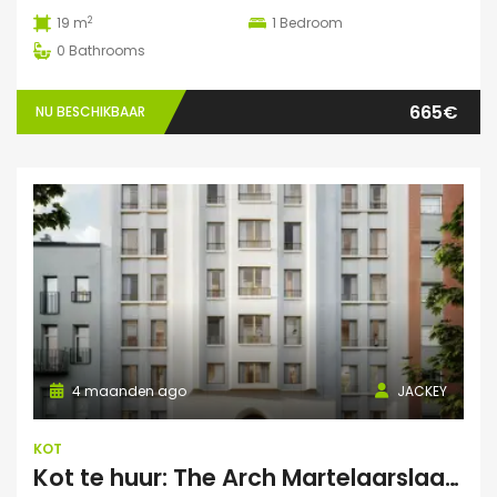
2
19 m
1
Bedroom
0
Bathrooms
665€
NU BESCHIKBAAR
4 maanden ago
JACKEY
KOT
Kot te huur: The Arch Martelaarslaan 250