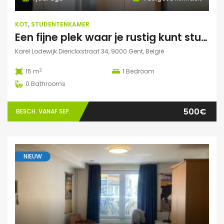
KOT
,
STUDENTENKAMER
Een fijne plek waar je rustig kunt studeren
Karel Lodewijk Dierickxstraat 34, 9000 Gent, België
2
15 m
1
Bedroom
0
Bathrooms
500€
BESCH. VANAF SEP.
NIEUW