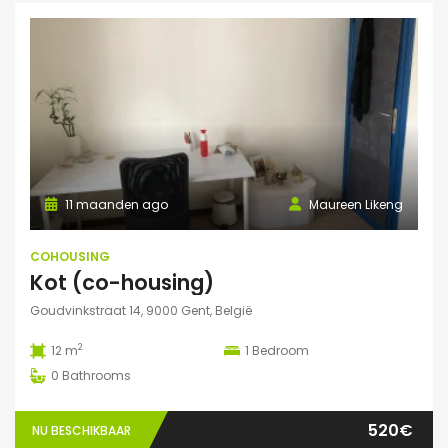
11 maanden ago
Maureen Likeng
COHOUSING
Kot (co-housing)
Goudvinkstraat 14, 9000 Gent, België
2
12 m
1
Bedroom
0
Bathrooms
520€
NU BESCHIKBAAR