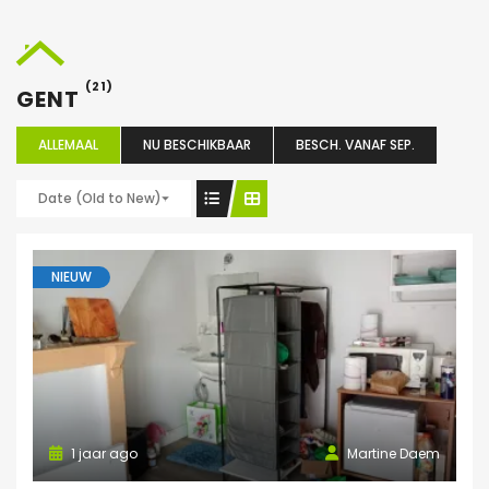
(21)
GENT
ALLEMAAL
NU BESCHIKBAAR
BESCH. VANAF SEP.
Date (Old to New)
NIEUW
1 jaar ago
Martine Daem