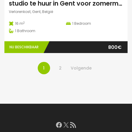
studio te huur in Gent voor zomermaanden
Verlorenkost, Gent, België
2
16 m
1
Bedroom
1
Bathroom
800€
NU BESCHIKBAAR
1
2
Volgende
Facebook
X
RSS feed