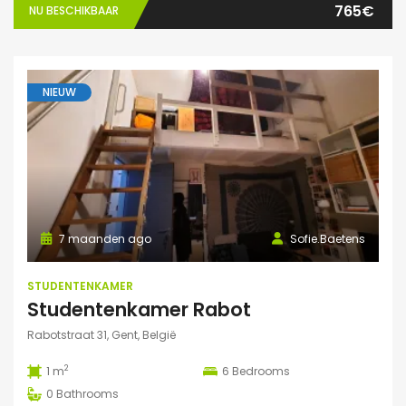
765€
NU BESCHIKBAAR
NIEUW
7 maanden ago
Sofie.Baetens
STUDENTENKAMER
Studentenkamer Rabot
Rabotstraat 31, Gent, België
2
1 m
6
Bedrooms
0
Bathrooms