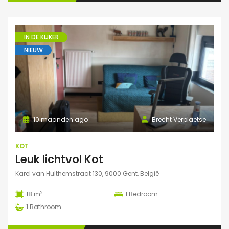
IN DE KIJKER
NIEUW
10 maanden ago
Brecht Verplaetse
KOT
Leuk lichtvol Kot
Karel van Hulthemstraat 130, 9000 Gent, België
2
18 m
1
Bedroom
1
Bathroom