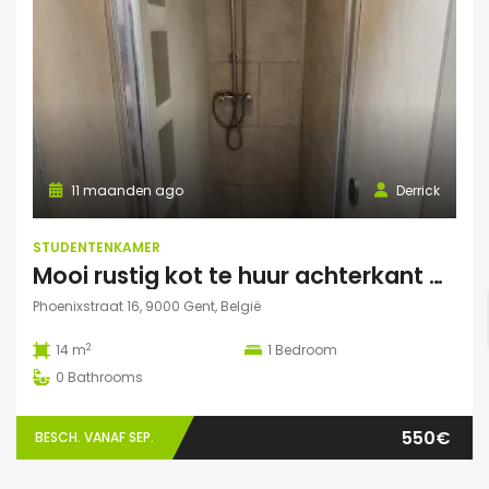
11 maanden ago
Derrick
STUDENTENKAMER
Mooi rustig kot te huur achterkant gebouw
Phoenixstraat 16, 9000 Gent, België
2
14 m
1
Bedroom
0
Bathrooms
550€
BESCH. VANAF SEP.