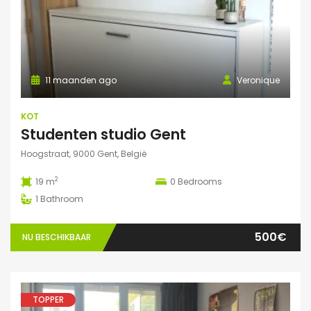
11 maanden ago
Veronique
KOT
Studenten studio Gent
Hoogstraat, 9000 Gent, België
2
19 m
0
Bedrooms
1
Bathroom
500€
NU BESCHIKBAAR
TOPPER