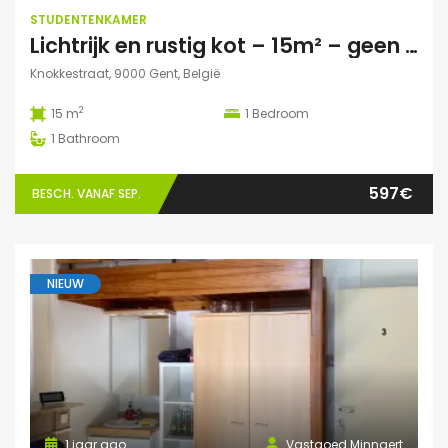
STUDENTENKAMER
Lichtrijk en rustig kot – 15m² – geen domicilie
Knokkestraat, 9000 Gent, België
2
15 m
1
Bedroom
1
Bathroom
597€
BESCH. VANAF SEP.
NIEUW
1 jaar ago
Vastgoed Minnaert