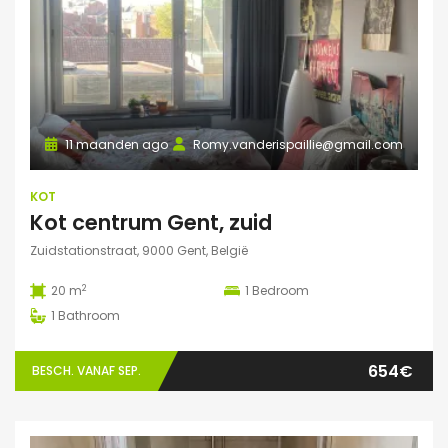
11 maanden ago
Romy.vanderispaillie@gmail.com
KOT
Kot centrum Gent, zuid
Zuidstationstraat, 9000 Gent, België
2
20 m
1
Bedroom
1
Bathroom
654€
BESCH. VANAF SEP.