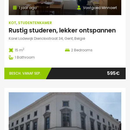
1 jaar ago
Vastgoed Minnaert
KOT
,
STUDENTENKAMER
Rustig studeren, lekker ontspannen
Karel Lodewijk Dierickxstraat 34, Gent, België
2
15 m
2
Bedrooms
1
Bathroom
595€
BESCH. VANAF SEP.