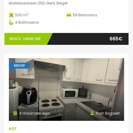
Martelaarslaan 250, Gent, België
2
500 m
59
Bedrooms
9
Bathrooms
665€
BESCH. VANAF SEP.
NIEUW
4 maanden ago
Fran Bogaert
KOT