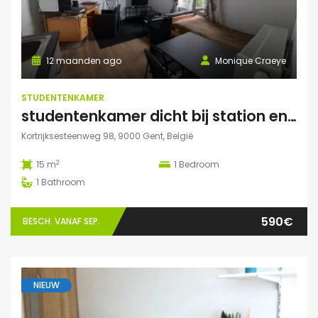
12 maanden ago
Monique Craeye
STUDENTENKAMER
studentenkamer dicht bij station en Citadelpark centraal gelegen
Kortrijksesteenweg 98, 9000 Gent, België
2
15 m
1
Bedroom
1
Bathroom
590€
BESCH. VANAF SEP.
NIEUW