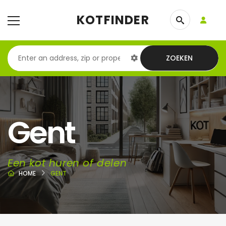
KOTFINDER
ZOEKEN
Gent
Een kot huren of delen
HOME
GENT