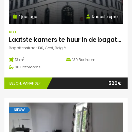
1 jaar ago
Kadasteropkot
KOT
Laatste kamers te huur in de bagattenstraat 130
Bagattenstraat 130, Gent, België
2
13 m
139
Bedrooms
30
Bathrooms
520€
BESCH. VANAF SEP.
NIEUW