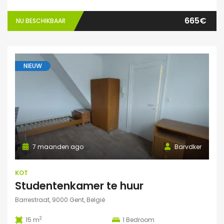
665€
NU BESCHIKBAAR
NIEUW
7 maanden ago
Barvdker
KOT
Studentenkamer te huur
Barrestraat, 9000 Gent, België
2
15 m
1
Bedroom