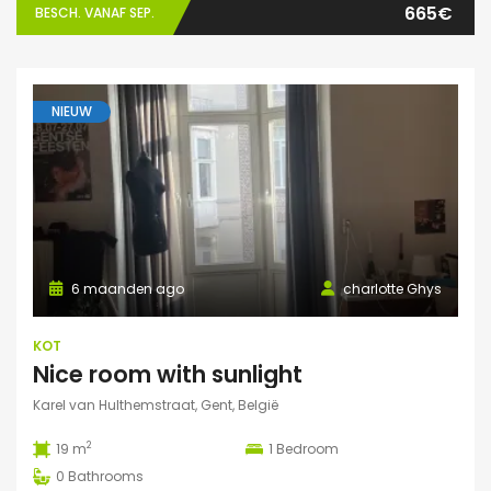
665€
BESCH. VANAF SEP.
NIEUW
6 maanden ago
charlotte Ghys
KOT
Nice room with sunlight
Karel van Hulthemstraat, Gent, België
2
19 m
1
Bedroom
0
Bathrooms