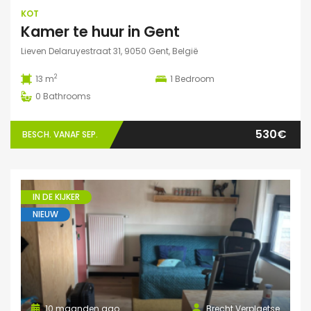
KOT
Kamer te huur in Gent
Lieven Delaruyestraat 31, 9050 Gent, België
2
13 m
1
Bedroom
0
Bathrooms
530€
BESCH. VANAF SEP.
IN DE KIJKER
NIEUW
10 maanden ago
Brecht Verplaetse