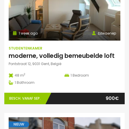
1 week ago
bzwaenep
STUDENTENKAMER
moderne, volledig bemeubelde loft
Pontstraat 12, 9031 Gent, België
2
48 m
1
Bedroom
1
Bathroom
900€
BESCH. VANAF SEP.
NIEUW