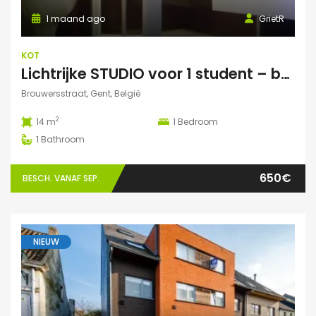
1 maand ago
GrietR
KOT
Lichtrijke STUDIO voor 1 student – buurt Hoogstraat/Poel Gent
Brouwersstraat, Gent, België
2
14 m
1
Bedroom
1
Bathroom
650€
BESCH. VANAF SEP.
NIEUW