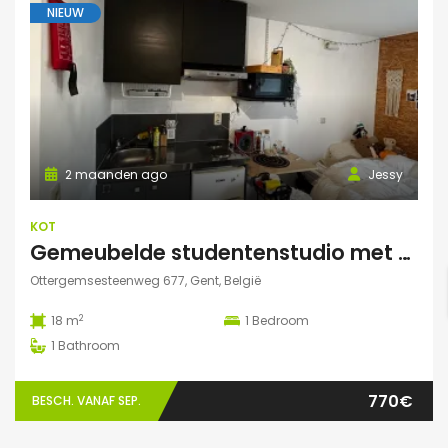
NIEUW
2 maanden ago
Jessy
KOT
Gemeubelde studentenstudio met privéparking op toplocatie nabij UZ Gent en UGent
Ottergemsesteenweg 677, Gent, België
2
18 m
1
Bedroom
1
Bathroom
770€
BESCH. VANAF SEP.