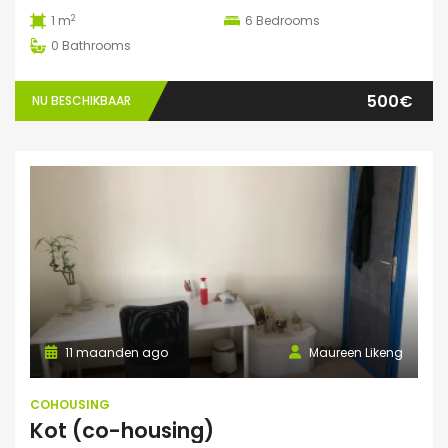
2
1 m
6
Bedrooms
0
Bathrooms
500€
NU BESCHIKBAAR
11 maanden ago
Maureen Likeng
COHOUSING
Kot (co-housing)