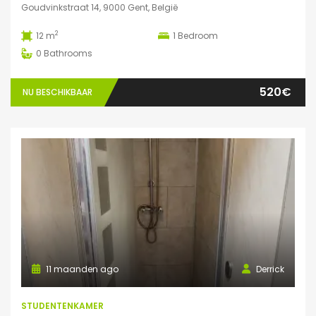
Goudvinkstraat 14, 9000 Gent, België
2
12 m
1
Bedroom
0
Bathrooms
520€
NU BESCHIKBAAR
11 maanden ago
Derrick
STUDENTENKAMER