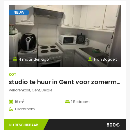
NIEUW
4 maanden ago
Fran Bogaert
KOT
studio te huur in Gent voor zomermaanden
Verlorenkost, Gent, België
2
16 m
1
Bedroom
1
Bathroom
800€
NU BESCHIKBAAR