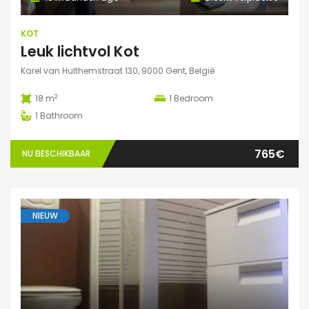
KOT
Leuk lichtvol Kot
Karel van Hulthemstraat 130, 9000 Gent, België
2
18 m
1
Bedroom
1
Bathroom
765€
NU BESCHIKBAAR
NIEUW