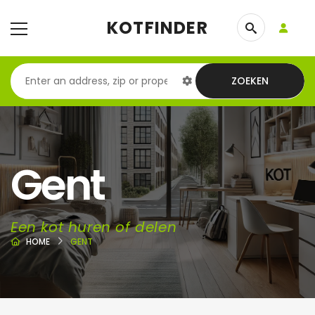
KOTFINDER
ZOEKEN
Gent
Een kot huren of delen
HOME
GENT