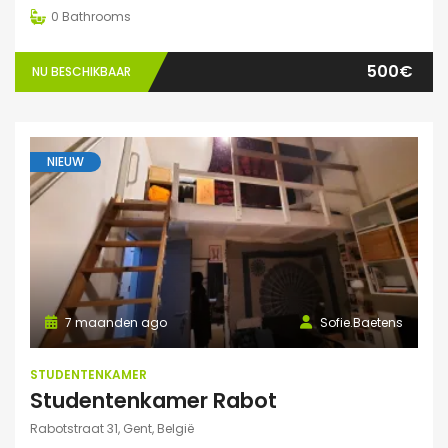
0
Bathrooms
500€
NU BESCHIKBAAR
NIEUW
7 maanden ago
Sofie.Baetens
STUDENTENKAMER
Studentenkamer Rabot
Rabotstraat 31, Gent, België