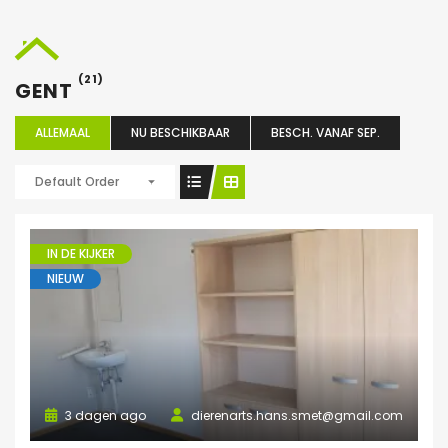
(21)
GENT
ALLEMAAL
NU BESCHIKBAAR
BESCH. VANAF SEP.
Default Order
IN DE KIJKER
NIEUW
3 dagen ago
dierenarts.hans.smet@gmail.com