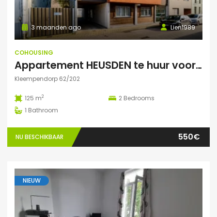
3 maanden ago
Lien1989
COHOUSING
Appartement HEUSDEN te huur voor COHOUSING
Kleempendorp 62/202
2
125 m
2
Bedrooms
1
Bathroom
550€
NU BESCHIKBAAR
NIEUW