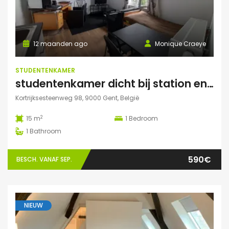
12 maanden ago
Monique Craeye
STUDENTENKAMER
studentenkamer dicht bij station en Citadelpark centraal gelegen
Kortrijksesteenweg 98, 9000 Gent, België
2
15 m
1
Bedroom
1
Bathroom
590€
BESCH. VANAF SEP.
NIEUW