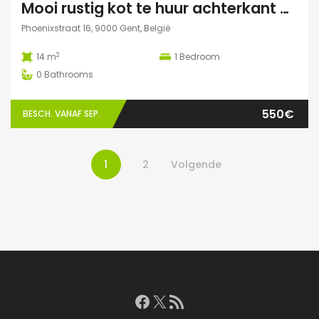
Mooi rustig kot te huur achterkant gebouw
Phoenixstraat 16, 9000 Gent, België
2
14 m
1
Bedroom
0
Bathrooms
550€
BESCH. VANAF SEP.
1
2
Volgende
Facebook
X
RSS feed