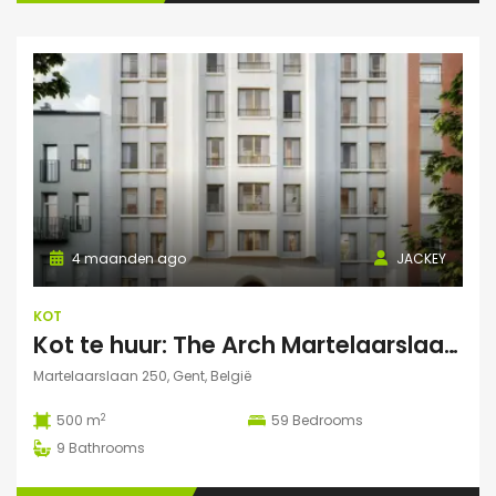
4 maanden ago
JACKEY
KOT
Kot te huur: The Arch Martelaarslaan 250
Martelaarslaan 250, Gent, België
2
500 m
59
Bedrooms
9
Bathrooms