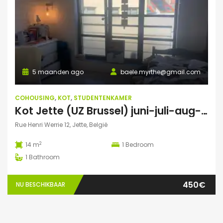
5 maanden ago
baele.myrthe@gmail.com
COHOUSING
,
KOT
,
STUDENTENKAMER
Kot Jette (UZ Brussel) juni-juli-aug-sept 2026
Rue Henri Werrie 12, Jette, België
2
14 m
1
Bedroom
1
Bathroom
450€
NU BESCHIKBAAR