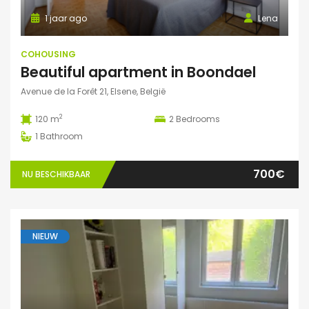
1 jaar ago
Lena
COHOUSING
Beautiful apartment in Boondael
Avenue de la Forêt 21, Elsene, België
2
120 m
2
Bedrooms
1
Bathroom
700€
NU BESCHIKBAAR
NIEUW