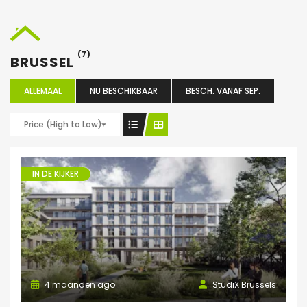
(7)
BRUSSEL
ALLEMAAL
NU BESCHIKBAAR
BESCH. VANAF SEP.
Price (High to Low)
IN DE KIJKER
4 maanden ago
StudiX Brussels