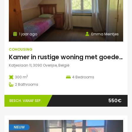
1 jaar ago
Emma Meintjes
COHOUSING
Kamer in rustige woning met goede verbinding
Katjeslaan 11, 3090 Overijse, België
2
300 m
4
Bedrooms
2
Bathrooms
550€
BESCH. VANAF SEP.
NIEUW