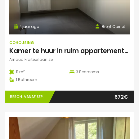
1 jaar ago
Brent Cornet
COHOUSING
Kamer te huur in ruim appartement (Elsene)
Arnaud Fraiteurlaan 25
2
11 m
3
Bedrooms
1
Bathroom
672€
BESCH. VANAF SEP.