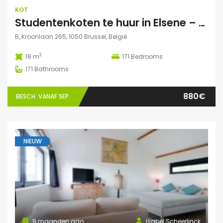
KOT
Studentenkoten te huur in Elsene – Residentie StudiX
B, Kroonlaan 265, 1050 Brussel, België
2
18 m
171
Bedrooms
171
Bathrooms
880€
BESCH. VANAF SEP.
NIEUW
9 maanden ago
Isabel Scheerlinck