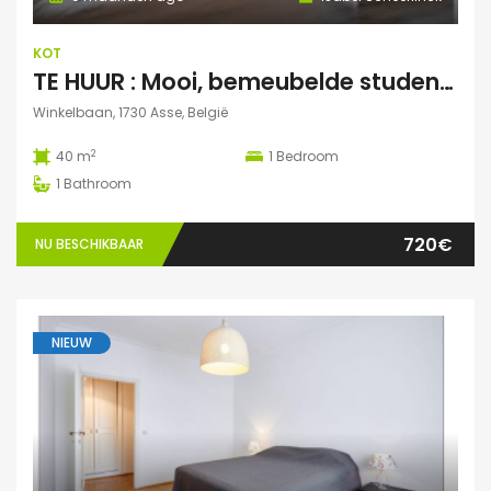
KOT
TE HUUR : Mooi, bemeubelde studentenstudio te Asse
Winkelbaan, 1730 Asse, België
2
40 m
1
Bedroom
1
Bathroom
720€
NU BESCHIKBAAR
NIEUW