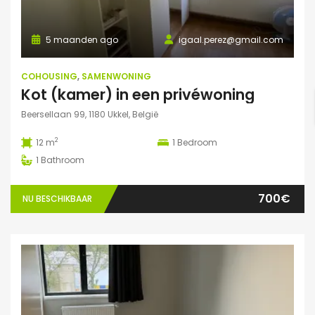
5 maanden ago
igaal.perez@gmail.com
COHOUSING
,
SAMENWONING
Kot (kamer) in een privéwoning
Beersellaan 99, 1180 Ukkel, België
2
12 m
1
Bedroom
1
Bathroom
700€
NU BESCHIKBAAR