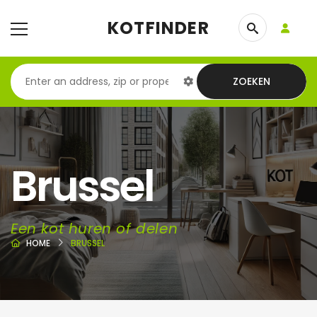
KOTFINDER
ZOEKEN
Brussel
Een kot huren of delen
HOME
BRUSSEL