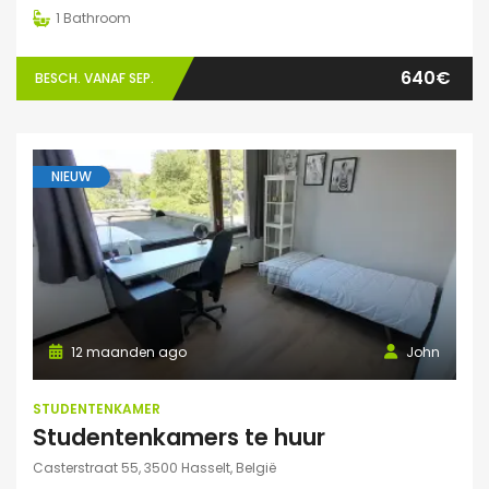
1
Bathroom
640€
BESCH. VANAF SEP.
NIEUW
12 maanden ago
John
STUDENTENKAMER
Studentenkamers te huur
Casterstraat 55, 3500 Hasselt, België