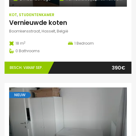
KOT
,
STUDENTENKAMER
Vernieuwde koten
Boomkensstraat, Hasselt, België
2
18 m
1
Bedroom
0
Bathrooms
390€
BESCH. VANAF SEP.
NIEUW