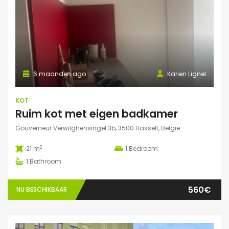
6 maanden ago
Karien Lignel
KOT
Ruim kot met eigen badkamer
Gouverneur Verwilghensingel 3b, 3500 Hasselt, België
2
21 m
1
Bedroom
1
Bathroom
560€
NU BESCHIKBAAR