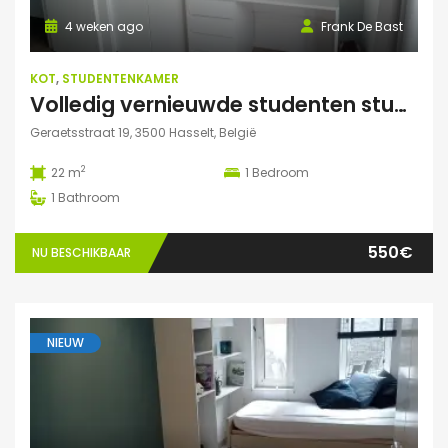
4 weken ago
Frank De Bast
KOT
,
STUDENTENKAMER
Volledig vernieuwde studenten studio te huur
Geraetsstraat 19, 3500 Hasselt, België
2
22 m
1
Bedroom
1
Bathroom
550€
NU BESCHIKBAAR
NIEUW