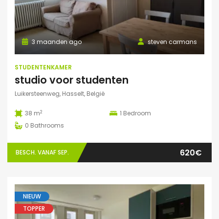
3 maanden ago
steven carmans
STUDENTENKAMER
studio voor studenten
Luikersteenweg, Hasselt, België
2
38 m
1
Bedroom
0
Bathrooms
620€
BESCH. VANAF SEP.
NIEUW
TOPPER