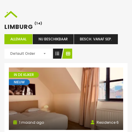
(14)
LIMBURG
ALLEMAAL
NU BESCHIKBAAR
BESCH. VANAF SEP.
Default Order
IN DE KIJKER
NIEUW
1 maand ago
Residence 6