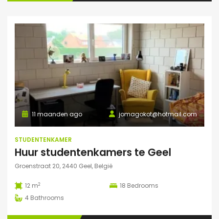
11 maanden ago
jomagokot@hotmail.com
STUDENTENKAMER
Huur studentenkamers te Geel
Groenstraat 20, 2440 Geel, België
2
12 m
18
Bedrooms
4
Bathrooms