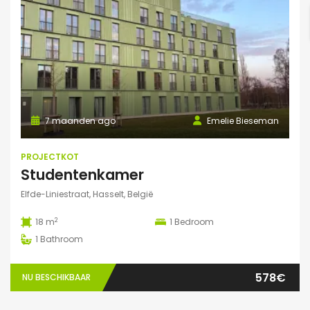
7 maanden ago
Emelie Bieseman
PROJECTKOT
Studentenkamer
Elfde-Liniestraat, Hasselt, België
2
18 m
1
Bedroom
1
Bathroom
578€
NU BESCHIKBAAR