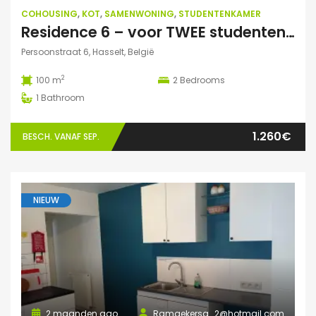
COHOUSING
,
KOT
,
SAMENWONING
,
STUDENTENKAMER
Residence 6 – voor TWEE studenten: Exclusieve studentenduplex
Persoonstraat 6, Hasselt, België
2
100 m
2
Bedrooms
1
Bathroom
1.260€
BESCH. VANAF SEP.
NIEUW
2 maanden ago
Ramaekersa_2@hotmail.com