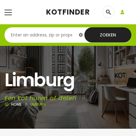
KOTFINDER
ZOEKEN
Limburg
Een kot huren of delen
HOME
LIMBURG