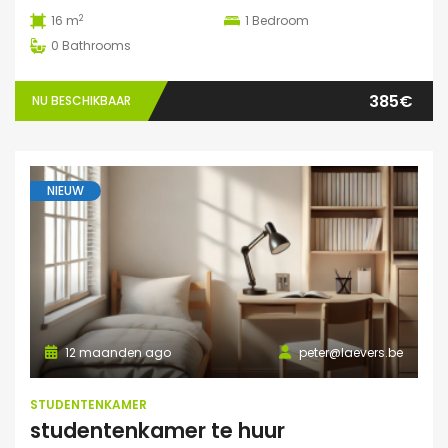
2
16 m
1
Bedroom
0
Bathrooms
385€
NU BESCHIKBAAR
NIEUW
12 maanden ago
peter@laevers.be
STUDENTENKAMER
studentenkamer te huur