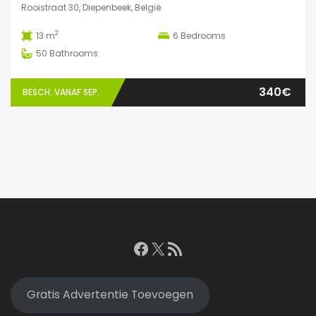
Rooistraat 30, Diepenbeek, België
2
13 m
6
Bedrooms
50
Bathrooms
340€
BESCH. VANAF SEP.
Facebook
X
RSS feed
Gratis Advertentie Toevoegen