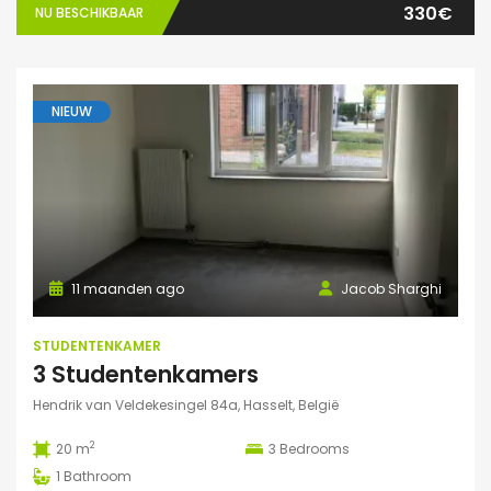
330€
NU BESCHIKBAAR
NIEUW
11 maanden ago
Jacob Sharghi
STUDENTENKAMER
3 Studentenkamers
Hendrik van Veldekesingel 84a, Hasselt, België
2
20 m
3
Bedrooms
1
Bathroom