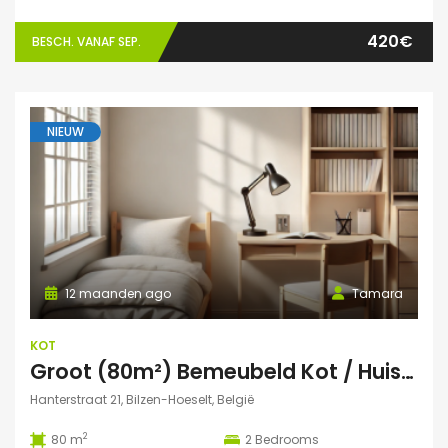
420€
BESCH. VANAF SEP.
NIEUW
12 maanden ago
Tamara
KOT
Groot (80m²) Bemeubeld Kot / Huis (volledig privé) Diepenbeek
Hanterstraat 21, Bilzen-Hoeselt, België
2
80 m
2
Bedrooms