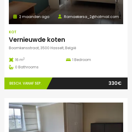
2 maanden ago
Ramaekersa_2@hotmail.com
KOT
Vernieuwde koten
Boomkensstraat, 3500 Hasselt, België
2
16 m
1
Bedroom
0
Bathrooms
330€
BESCH. VANAF SEP.