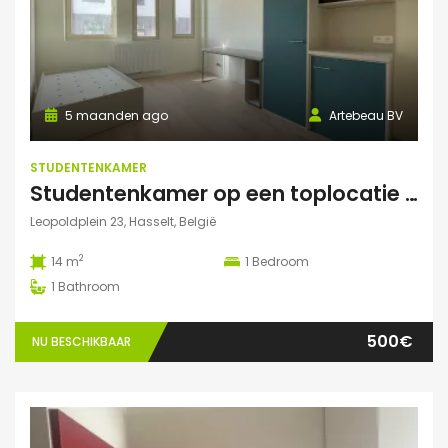
5 maanden ago
Artebeau BV
STUDENTENKAMER
Studentenkamer op een toplocatie te Hasselt
Leopoldplein 23, Hasselt, België
2
14 m
1
Bedroom
1
Bathroom
500€
NU BESCHIKBAAR