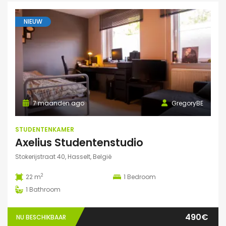
NIEUW
7 maanden ago
GregoryBE
STUDENTENKAMER
Axelius Studentenstudio
Stokerijstraat 40, Hasselt, België
2
22 m
1
Bedroom
1
Bathroom
490€
NU BESCHIKBAAR