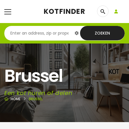
KOTFINDER
ZOEKEN
Brussel
Een kot huren of delen
HOME
BRUSSEL