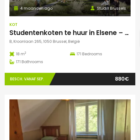
4 maanden ago
StudiX Brussels
KOT
Studentenkoten te huur in Elsene – Residentie StudiX
B, Kroonlaan 265, 1050 Brussel, België
2
18 m
171
Bedrooms
171
Bathrooms
880€
BESCH. VANAF SEP.