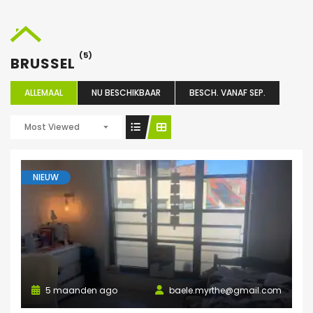
(5)
BRUSSEL
ALLEMAAL
NU BESCHIKBAAR
BESCH. VANAF SEP.
Most Viewed
NIEUW
5 maanden ago
baele.myrthe@gmail.com