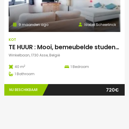
9 maanden ago
Isabel Scheerlinck
KOT
TE HUUR : Mooi, bemeubelde studentenstudio te Asse
Winkelbaan, 1730 Asse, België
2
40 m
1
Bedroom
1
Bathroom
720€
NU BESCHIKBAAR