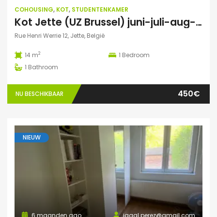
COHOUSING
,
KOT
,
STUDENTENKAMER
Kot Jette (UZ Brussel) juni-juli-aug-sept 2026
Rue Henri Werrie 12, Jette, België
2
14 m
1
Bedroom
1
Bathroom
450€
NU BESCHIKBAAR
NIEUW
6 maanden ago
igaal.perez@gmail.com