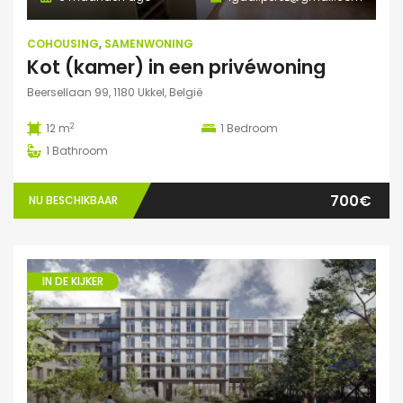
COHOUSING
,
SAMENWONING
Kot (kamer) in een privéwoning
Beersellaan 99, 1180 Ukkel, België
2
12 m
1
Bedroom
1
Bathroom
700€
NU BESCHIKBAAR
IN DE KIJKER