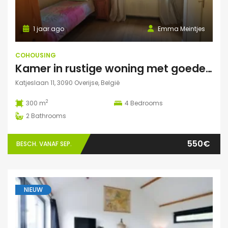
1 jaar ago
Emma Meintjes
COHOUSING
Kamer in rustige woning met goede verbinding
Katjeslaan 11, 3090 Overijse, België
2
300 m
4
Bedrooms
2
Bathrooms
550€
BESCH. VANAF SEP.
NIEUW