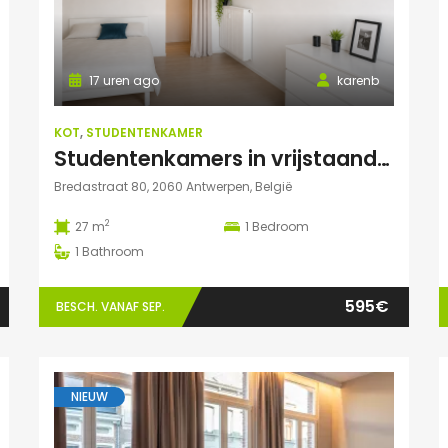
17 uren ago
karenb
KOT
,
STUDENTENKAMER
Studentenkamers in vrijstaand pand ‘De Drie Snellen’.
Bredastraat 80, 2060 Antwerpen, België
2
27 m
1
Bedroom
1
Bathroom
595€
BESCH. VANAF SEP.
NIEUW