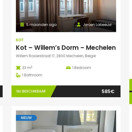
5 maanden ago
Jeroen Labeeuw
KOT
Kot – Willem’s Dorm – Mechelen
Willem Rosierstraat 17, 2800 Mechelen, België
2
23 m
1
Bedroom
1
Bathroom
585€
NU BESCHIKBAAR
NIEUW