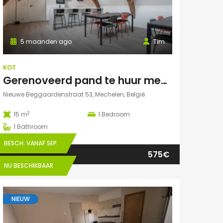
5 maanden ago
Tim
KOT
Gerenoveerd pand te huur mechelen Nieuwe Beggaardenstr
Nieuwe Beggaardenstraat 53, Mechelen, België
2
15 m
1
Bedroom
1
Bathroom
BESCH. VANAF SEP.
575€
NU BESCHIKBAAR
NIEUW