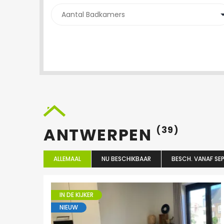
ANTWERPEN
(39)
ALLEMAAL
NU BESCHIKBAAR
BESCH. VANAF SEP
IN DE KIJKER
NIEUW