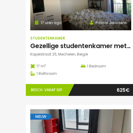
17 uren ago
Pascal Janssens
STUDENTENKAMER
Gezellige studentenkamer met eigen badkamer in Mechelen
Kapelstraat 25, Mechelen, België
2
17 m
1
Bedroom
1
Bathroom
625€
BESCH. VANAF SEP.
NIEUW