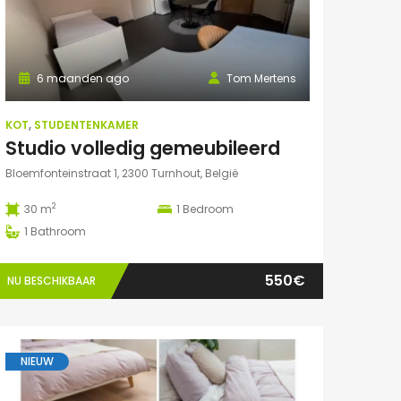
6 maanden ago
Tom Mertens
KOT
,
STUDENTENKAMER
Studio volledig gemeubileerd
Bloemfonteinstraat 1, 2300 Turnhout, België
2
30 m
1
Bedroom
1
Bathroom
550€
NU BESCHIKBAAR
NIEUW