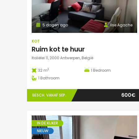
5 dagen ago
Ilse Agache
KOT
Ruim kot te huur
Italiëlei 11, 2000 Antwerpen, België
2
32 m
1
Bedroom
1
Bathroom
600€
BESCH. VANAF SEP.
IN DE KIJKER
NIEUW