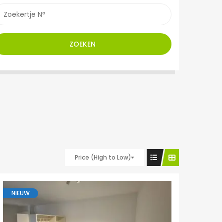
ZOEKEN
Price (High to Low)
NIEUW