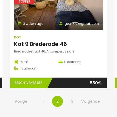
TOPPER
3 weken ago
geuk777@gmail.com
KOT
Kot 9 Brederode 46
Brederodestraat 46, Antwerpen, België
2
16 m
1
Bedroom
1
Bathroom
550€
BESCH. VANAF SEP.
Vorige
1
2
3
Volgende