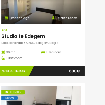
1 maand ago
Quentin Kebers
KOT
Studio te Edegem
Drie Eikenstraat 67, 2650 Edegem, België
2
30 m
1
Bedroom
1
Bathroom
600€
NU BESCHIKBAAR
IN DE KIJKER
NIEUW