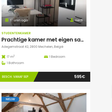
17 uren ago
Heidi
STUDENTENKAMER
Prachtige kamer met eigen sanitair.
Adegemstraat 42, 2800 Mechelen, België
2
17 m
1
Bedroom
1
Bathroom
595€
BESCH. VANAF SEP.
NIEUW