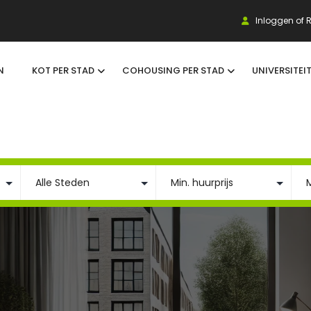
Inloggen of R
N
KOT PER STAD
COHOUSING PER STAD
UNIVERSITEI