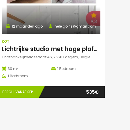
12 maanden ago
nele.goiris@gmail.com
KOT
Lichtrijke studio met hoge plafonds in Edegem
Onafhankelijkheidsstraat 46, 2650 Edegem, België
2
30 m
1
Bedroom
1
Bathroom
535€
BESCH. VANAF SEP.