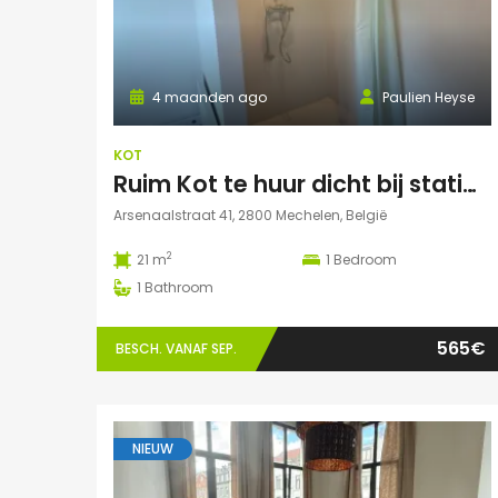
4 maanden ago
Paulien Heyse
KOT
Ruim Kot te huur dicht bij station Mechelen
Arsenaalstraat 41, 2800 Mechelen, België
2
21 m
1
Bedroom
1
Bathroom
565€
BESCH. VANAF SEP.
NIEUW