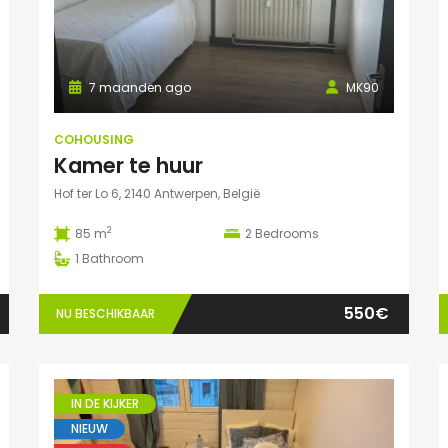
7 maanden ago
MK90
COHOUSING
Kamer te huur
Hof ter Lo 6, 2140 Antwerpen, België
2
85 m
2
Bedrooms
1
Bathroom
550€
NU BESCHIKBAAR
IN DE KIJKER
NIEUW