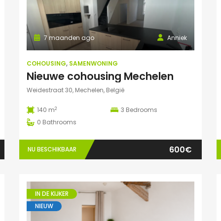
7 maanden ago
Anniek
COHOUSING
,
SAMENWONING
Nieuwe cohousing Mechelen
Weidestraat 30, Mechelen, België
2
140 m
3
Bedrooms
0
Bathrooms
600€
NU BESCHIKBAAR
IN DE KIJKER
NIEUW