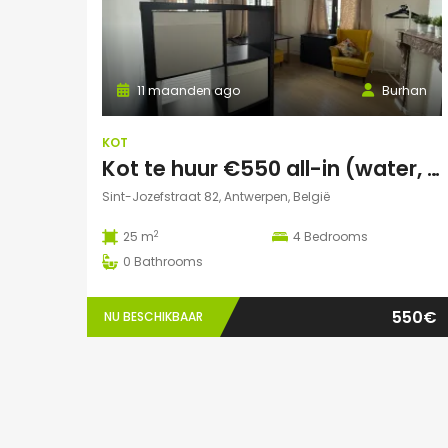
11 maanden ago
Burhan
KOT
Kot te huur €550 all-in (water, elektriciteit, wifi incl)
Sint-Jozefstraat 82, Antwerpen, België
2
25 m
4
Bedrooms
0
Bathrooms
550€
NU BESCHIKBAAR