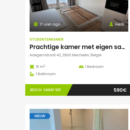
17 uren ago
Heidi
STUDENTENKAMER
Prachtige kamer met eigen sanitair!
Adegemstraat 42, 2800 Mechelen, België
2
15 m
1
Bedroom
1
Bathroom
590€
BESCH. VANAF SEP.
NIEUW