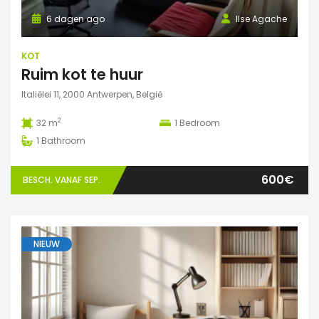
6 dagen ago
Ilse Agache
KOT
Ruim kot te huur
Italiëlei 11, 2000 Antwerpen, België
2
32 m
1
Bedroom
1
Bathroom
600€
BESCH. VANAF SEP.
NIEUW