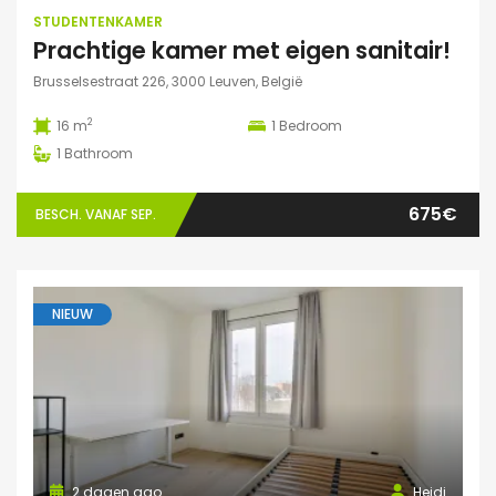
STUDENTENKAMER
Prachtige kamer met eigen sanitair!
Brusselsestraat 226, 3000 Leuven, België
2
16 m
1
Bedroom
1
Bathroom
675€
BESCH. VANAF SEP.
NIEUW
2 dagen ago
Heidi