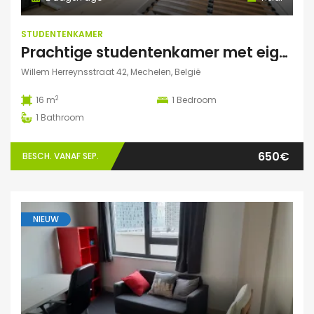
STUDENTENKAMER
Prachtige studentenkamer met eigen sanitair.
Willem Herreynsstraat 42, Mechelen, België
2
16 m
1
Bedroom
1
Bathroom
650€
BESCH. VANAF SEP.
NIEUW