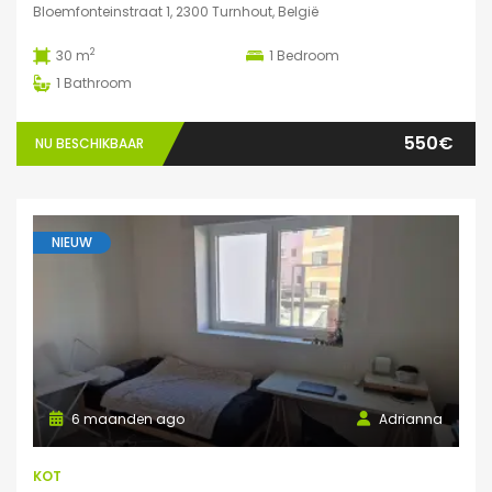
Bloemfonteinstraat 1, 2300 Turnhout, België
2
30 m
1
Bedroom
1
Bathroom
550€
NU BESCHIKBAAR
NIEUW
6 maanden ago
Adrianna
KOT