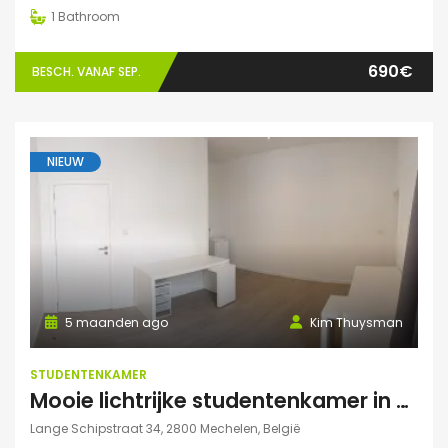
1
Bathroom
690€
BESCH. VANAF SEP.
NIEUW
5 maanden ago
Kim Thuysman
STUDENTENKAMER
Mooie lichtrijke studentenkamer in hartje Mechelen! (46m2, 2 pers mogelijk)
Lange Schipstraat 34, 2800 Mechelen, België