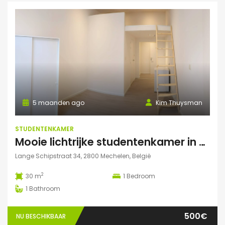
5 maanden ago
Kim Thuysman
STUDENTENKAMER
Mooie lichtrijke studentenkamer in hartje Mechelen! (te huur t.e.m. 31 augustus)
Lange Schipstraat 34, 2800 Mechelen, België
2
30 m
1
Bedroom
1
Bathroom
500€
NU BESCHIKBAAR