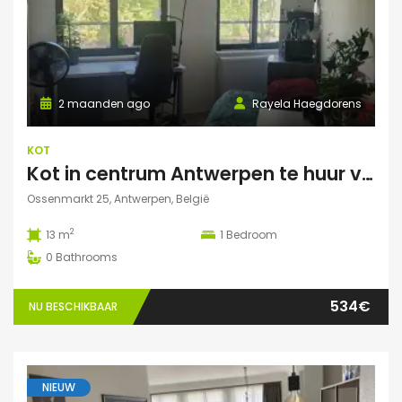
2 maanden ago
Rayela Haegdorens
KOT
Kot in centrum Antwerpen te huur voor zomermaanden: JUNI/JULI/AUGUSTUS
Ossenmarkt 25, Antwerpen, België
2
13 m
1
Bedroom
0
Bathrooms
534€
NU BESCHIKBAAR
NIEUW