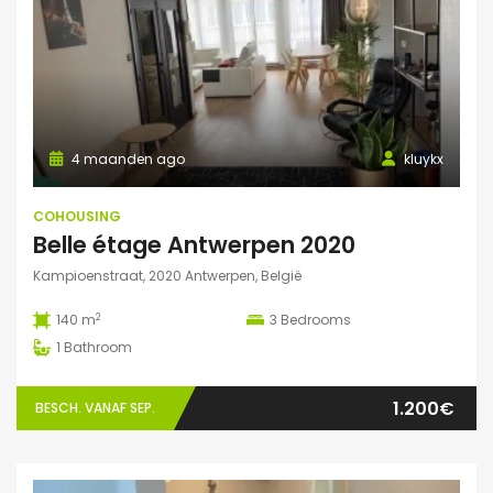
4 maanden ago
kluykx
COHOUSING
Belle étage Antwerpen 2020
Kampioenstraat, 2020 Antwerpen, België
2
140 m
3
Bedrooms
1
Bathroom
1.200€
BESCH. VANAF SEP.