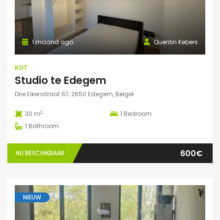
1 maand ago
Quentin Kebers
KOT
Studio te Edegem
Drie Eikenstraat 67, 2650 Edegem, België
2
30 m
1
Bedroom
1
Bathroom
600€
NU BESCHIKBAAR
NIEUW