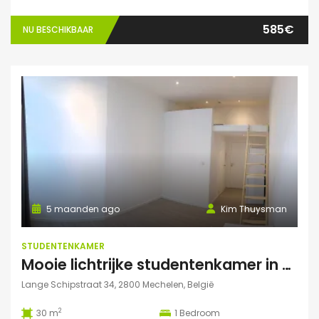
585€
NU BESCHIKBAAR
5 maanden ago
Kim Thuysman
STUDENTENKAMER
Mooie lichtrijke studentenkamer in hartje Mechelen
Lange Schipstraat 34, 2800 Mechelen, België
2
30 m
1
Bedroom