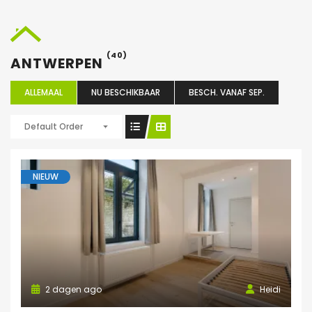
(40)
ANTWERPEN
ALLEMAAL
NU BESCHIKBAAR
BESCH. VANAF SEP.
Default Order
NIEUW
2 dagen ago
Heidi