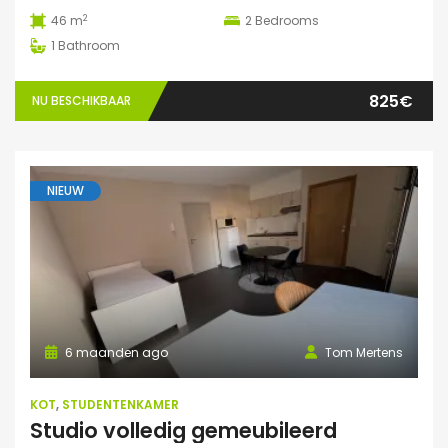
2
46 m
2
Bedrooms
1
Bathroom
825€
NU BESCHIKBAAR
NIEUW
6 maanden ago
Tom Mertens
KOT
,
STUDENTENKAMER
Studio volledig gemeubileerd