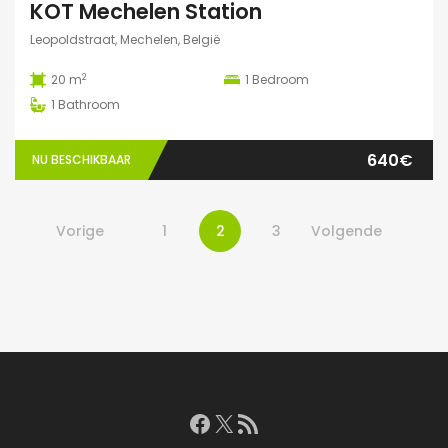
KOT Mechelen Station
Leopoldstraat, Mechelen, België
2
20 m
1
Bedroom
1
Bathroom
640€
NU BESCHIKBAAR
Vorige
1
2
3
Volgende
Facebook
X
RSS feed