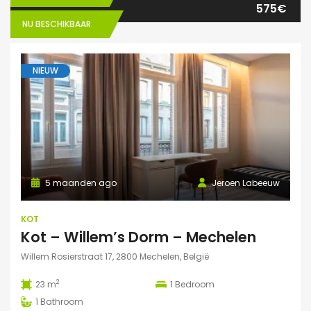
575€
NU BESCHIKBAAR
NIEUW
5 maanden ago
Jeroen Labeeuw
KOT
Kot – Willem’s Dorm – Mechelen
Willem Rosierstraat 17, 2800 Mechelen, België
2
23 m
1
Bedroom
1
Bathroom