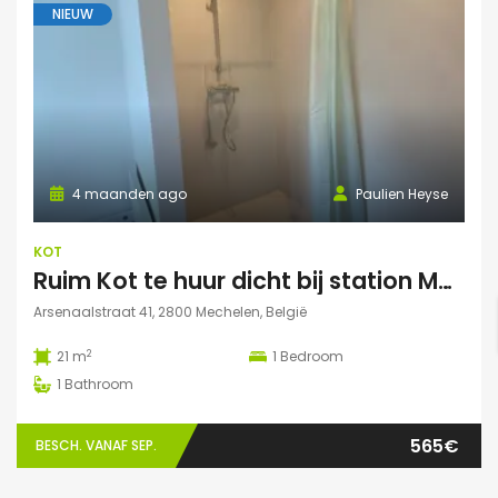
NIEUW
4 maanden ago
Paulien Heyse
KOT
Ruim Kot te huur dicht bij station Mechelen
Arsenaalstraat 41, 2800 Mechelen, België
2
21 m
1
Bedroom
1
Bathroom
565€
BESCH. VANAF SEP.