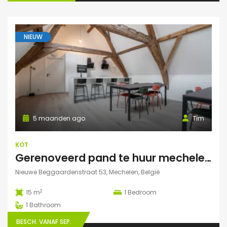
NIEUW
5 maanden ago
Tim
KOT
Gerenoveerd pand te huur mechelen Nieuwe Beggaardenstr
Nieuwe Beggaardenstraat 53, Mechelen, België
2
15 m
1
Bedroom
1
Bathroom
BESCH. VANAF SEP.