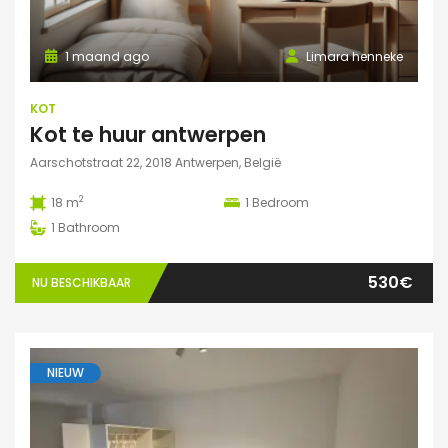
1 maand ago
Limara henneke
KOT
Kot te huur antwerpen
Aarschotstraat 22, 2018 Antwerpen, België
2
18 m
1
Bedroom
1
Bathroom
530€
NU BESCHIKBAAR
NIEUW