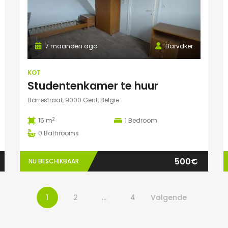
7 maanden ago
Barvdker
KOT
Studentenkamer te huur
Barrestraat, 9000 Gent, België
2
15 m
1
Bedroom
0
Bathrooms
500€
NU BESCHIKBAAR
1
2
…
4
Volgende