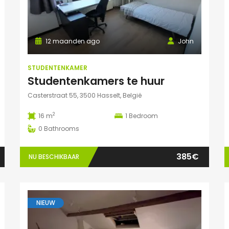
12 maanden ago
John
STUDENTENKAMER
Studentenkamers te huur
Casterstraat 55, 3500 Hasselt, België
2
16 m
1
Bedroom
0
Bathrooms
385€
NU BESCHIKBAAR
NIEUW