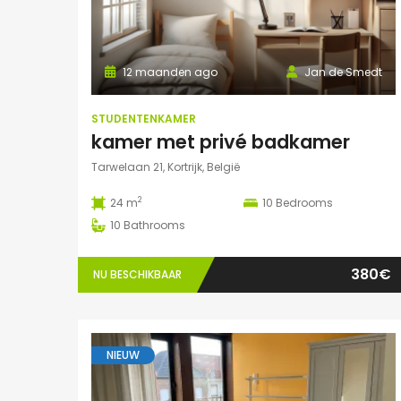
12 maanden ago
Jan de Smedt
STUDENTENKAMER
kamer met privé badkamer
Tarwelaan 21, Kortrijk, België
2
24 m
10
Bedrooms
10
Bathrooms
380€
NU BESCHIKBAAR
NIEUW