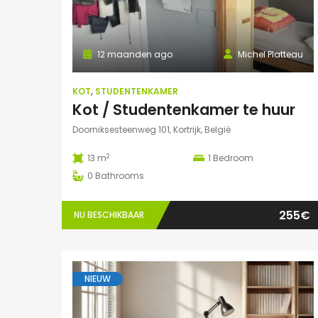
12 maanden ago
Michel Platteau
KOT
,
STUDENTENKAMER
Kot / Studentenkamer te huur
Doorniksesteenweg 101, Kortrijk, België
2
13 m
1
Bedroom
0
Bathrooms
255€
NU BESCHIKBAAR
NIEUW