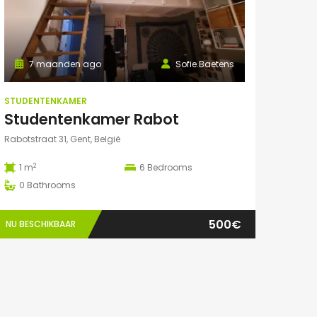
7 maanden ago
Sofie.Baetens
STUDENTENKAMER
Studentenkamer Rabot
Rabotstraat 31, Gent, België
2
1 m
6
Bedrooms
0
Bathrooms
500€
NU BESCHIKBAAR