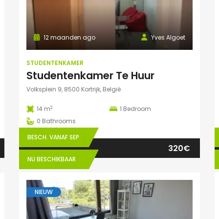
12 maanden ago
Yves Algoet
STUDENTENKAMER
Studentenkamer Te Huur
Volksplein 9, 8500 Kortrijk, België
2
14 m
1
Bedroom
0
Bathrooms
BESCH. VANAF SEP.
320€
NU BESCHIKBAAR
NIEUW