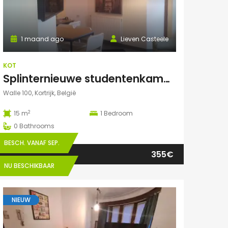
1 maand ago
Lieven Casteele
KOT
Splinternieuwe studentenkamer te huur in authentiek herenhuis
Walle 100, Kortrijk, België
2
15 m
1
Bedroom
0
Bathrooms
BESCH. VANAF SEP.
355€
NU BESCHIKBAAR
NIEUW