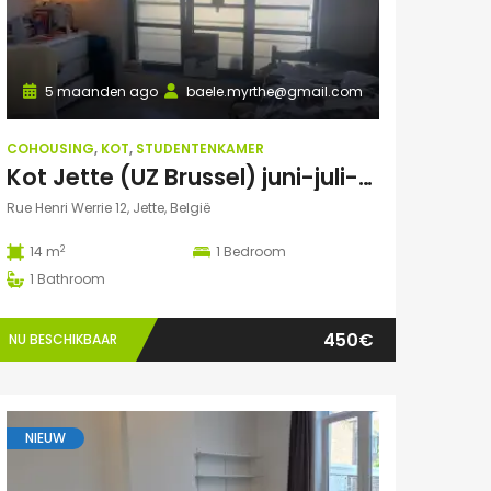
5 maanden ago
baele.myrthe@gmail.com
COHOUSING
,
KOT
,
STUDENTENKAMER
Kot Jette (UZ Brussel) juni-juli-aug-sept 2026
Rue Henri Werrie 12, Jette, België
2
14 m
1
Bedroom
1
Bathroom
450€
NU BESCHIKBAAR
NIEUW