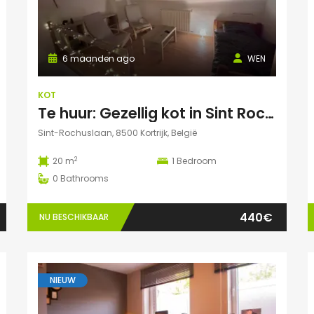
6 maanden ago
WEN
KOT
Te huur: Gezellig kot in Sint Rochuslaan – Kortrijk
Sint-Rochuslaan, 8500 Kortrijk, België
2
20 m
1
Bedroom
0
Bathrooms
440€
NU BESCHIKBAAR
NIEUW