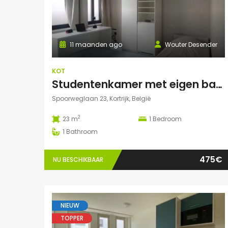
11 maanden ago
Wouter Desender
KOT
Studentenkamer met eigen badkamer
Spoorweglaan 23, Kortrijk, België
2
23 m
1
Bedroom
1
Bathroom
475€
NU BESCHIKBAAR
NIEUW
TOPPER