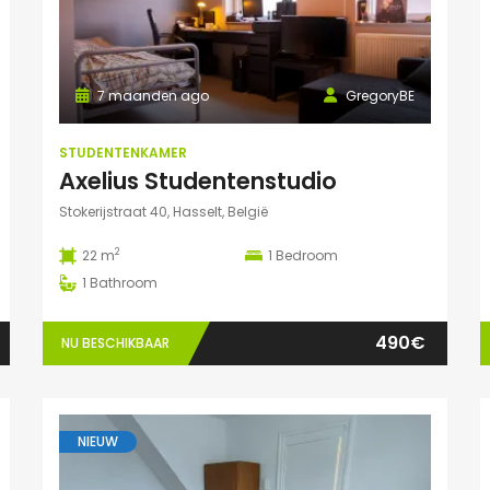
7 maanden ago
GregoryBE
STUDENTENKAMER
Axelius Studentenstudio
Stokerijstraat 40, Hasselt, België
2
22 m
1
Bedroom
1
Bathroom
490€
NU BESCHIKBAAR
NIEUW