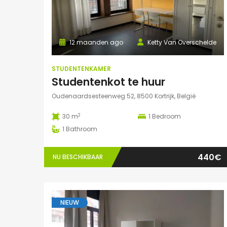
12 maanden ago
Ketty Van Overschelde
STUDENTENKAMER
Studentenkot te huur
Oudenaardsesteenweg 52, 8500 Kortrijk, België
2
30 m
1
Bedroom
1
Bathroom
440€
NU BESCHIKBAAR
NIEUW