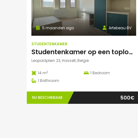
5 maanden ago
Artebeau BV
STUDENTENKAMER
Studentenkamer op een toplocatie te Hasselt
Leopoldplein 23, Hasselt, België
2
14 m
1
Bedroom
1
Bathroom
500€
NU BESCHIKBAAR