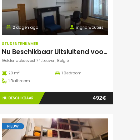
2 dagen ago
ingrid wouters
STUDENTENKAMER
Nu Beschikbaar Uitsluitend voor Augustus 2026 in Leuven
Geldenaaksevest 74, Leuven, België
2
20 m
1
Bedroom
1
Bathroom
492€
NU BESCHIKBAAR
NIEUW