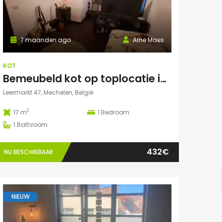
7 maanden ago
Arne Maes
KOT
Bemeubeld kot op toplocatie in centrum Mechelen met privédouche, dakterras en lavabo
Leermarkt 47, Mechelen, België
2
17 m
1
Bedroom
1
Bathroom
432€
NU BESCHIKBAAR
NIEUW