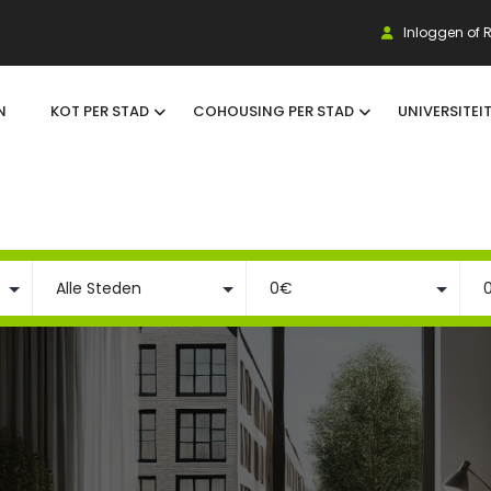
Inloggen of R
N
KOT PER STAD
COHOUSING PER STAD
UNIVERSITEI