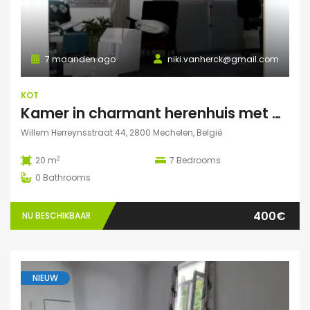
7 maanden ago
niki.vanherck@gmail.com
KOT
Kamer in charmant herenhuis met grote zonnige tuin
Willem Herreynsstraat 44, 2800 Mechelen, België
2
20 m
7
Bedrooms
0
Bathrooms
400€
NU BESCHIKBAAR
NIEUW