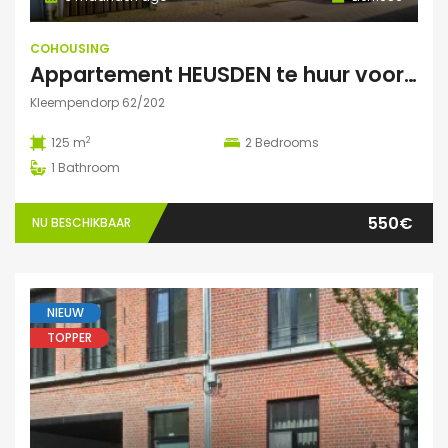
COHOUSING
Appartement HEUSDEN te huur voor COHOUSING
Kleempendorp 62/202
2
125 m
2
Bedrooms
1
Bathroom
550€
NU BESCHIKBAAR
NIEUW
TOPPER