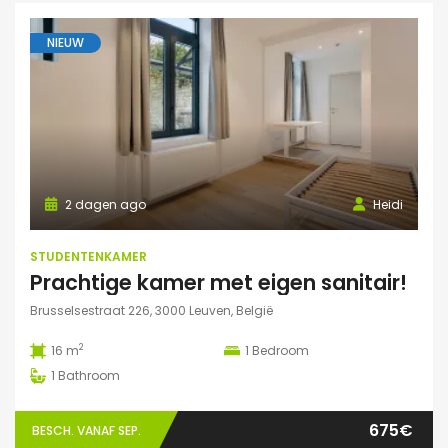
NIEUW
2 dagen ago
Heidi
STUDENTENKAMER
Prachtige kamer met eigen sanitair!
Brusselsestraat 226, 3000 Leuven, België
2
16 m
1
Bedroom
1
Bathroom
675€
BESCH. VANAF SEP.