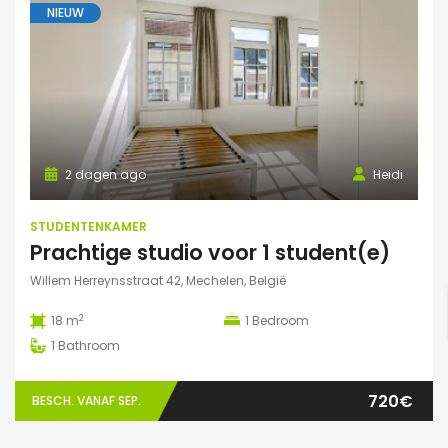
NIEUW
2 dagen ago
Heidi
STUDENTENKAMER
Prachtige studio voor 1 student(e)
Willem Herreynsstraat 42, Mechelen, België
2
18 m
1
Bedroom
1
Bathroom
720€
BESCH. VANAF SEP.