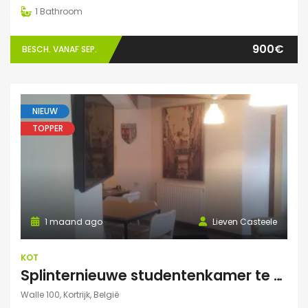
1
Bathroom
900€
BESCH. VANAF SEP.
NIEUW
TOPPER
1 maand ago
Lieven Casteele
KOT
Splinternieuwe studentenkamer te huur in authentiek herenhuis
Walle 100, Kortrijk, België