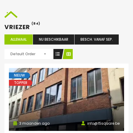
(84)
VRIEZER
ALLEMAAL
NU BESCHIKBAAR
BESCH. VANAF SEP.
Default Order
NIEUW
TOPPER
3 maanden ago
info@15square.be