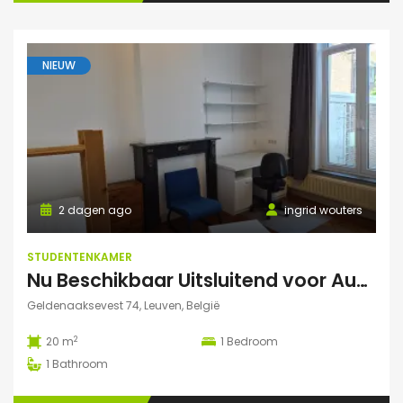
NIEUW
2 dagen ago
ingrid wouters
STUDENTENKAMER
Nu Beschikbaar Uitsluitend voor Augustus 2026 in Leuven
Geldenaaksevest 74, Leuven, België
2
20 m
1
Bedroom
1
Bathroom