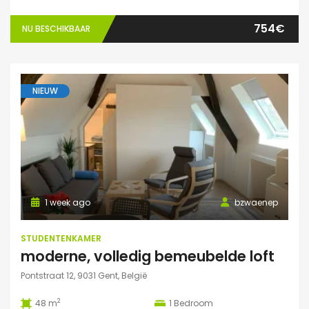
754€
NU BESCHIKBAAR
NIEUW
1 week ago
bzwaenep
STUDENTENKAMER
moderne, volledig bemeubelde loft
Pontstraat 12, 9031 Gent, België
2
48 m
1
Bedroom