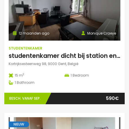
12 maanden ago
Monique Craeye
STUDENTENKAMER
studentenkamer dicht bij station en Citadelpark centraal gelegen
Kortrijksesteenweg 98, 9000 Gent, België
2
15 m
1
Bedroom
1
Bathroom
590€
BESCH. VANAF SEP.
NIEUW