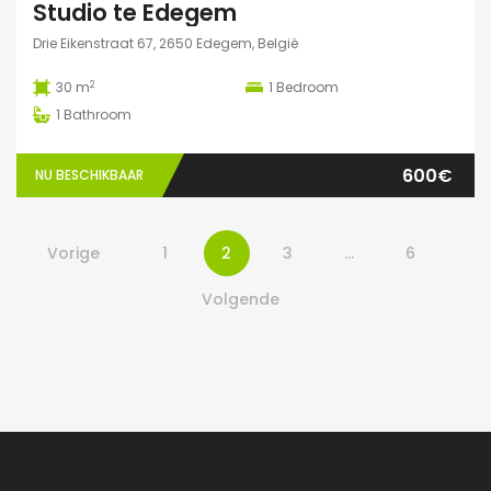
Studio te Edegem
Drie Eikenstraat 67, 2650 Edegem, België
2
30 m
1
Bedroom
1
Bathroom
600€
NU BESCHIKBAAR
Vorige
1
2
3
…
6
Volgende