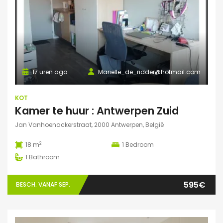
17 uren ago
Marielle_de_ridder@hotmail.com
KOT
Kamer te huur : Antwerpen Zuid
Jan Vanhoenackerstraat, 2000 Antwerpen, België
2
18 m
1
Bedroom
1
Bathroom
595€
BESCH. VANAF SEP.