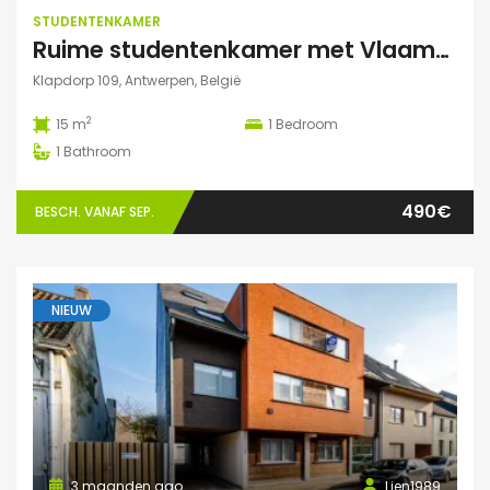
STUDENTENKAMER
Ruime studentenkamer met Vlaams kotlabel, voorzien van eigen douche en lavabo, in kleinschalige residentie
Klapdorp 109, Antwerpen, België
2
15 m
1
Bedroom
1
Bathroom
490€
BESCH. VANAF SEP.
NIEUW
3 maanden ago
Lien1989