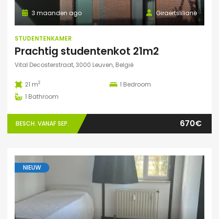
3 maanden ago
Giraertsliliane
STUDENTENKAMER
Prachtig studentenkot 21m2
Vital Decosterstraat, 3000 Leuven, België
2
21 m
1
Bedroom
1
Bathroom
670€
BESCH. VANAF SEP.
NIEUW