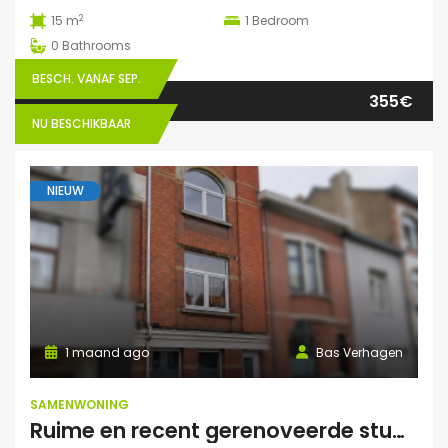
2
15 m
1
Bedroom
0
Bathrooms
BESCH. VANAF SEP.
355€
NU BESCHIKBAAR
NIEUW
1 maand ago
Bas Verhagen
SAMENWONING
Ruime en recent gerenoveerde studentenwoning op toplocatie in Gent