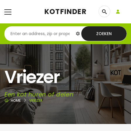
KOTFINDER
ZOEKEN
Vriezer
Een kot huren of delen
HOME
VRIEZER