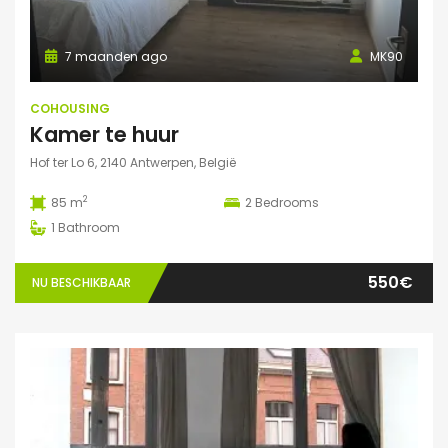
7 maanden ago
MK90
COHOUSING
Kamer te huur
Hof ter Lo 6, 2140 Antwerpen, België
2
85 m
2
Bedrooms
1
Bathroom
550€
NU BESCHIKBAAR