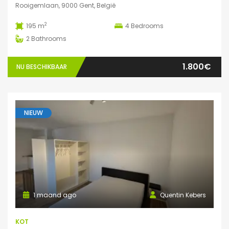
Rooigemlaan, 9000 Gent, België
2
195 m
4
Bedrooms
2
Bathrooms
1.800€
NU BESCHIKBAAR
NIEUW
1 maand ago
Quentin Kebers
KOT