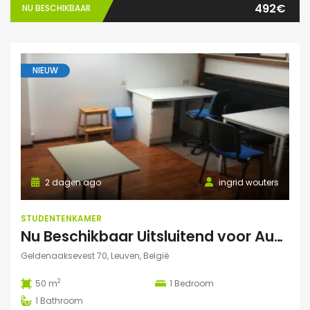
492€
NU BESCHIKBAAR
NIEUW
2 dagen ago
ingrid wouters
STUDENTENKAMER
Nu Beschikbaar Uitsluitend voor Augustus 2026 in Leuven Studio
Geldenaaksevest 70, Leuven, België
2
50 m
1
Bedroom
1
Bathroom