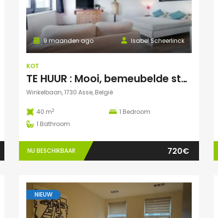
9 maanden ago
Isabel Scheerlinck
KOT
TE HUUR : Mooi, bemeubelde studentenstudio te Asse
Winkelbaan, 1730 Asse, België
2
40 m
1
Bedroom
1
Bathroom
720€
NU BESCHIKBAAR
NIEUW