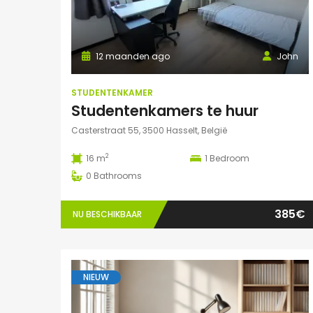
12 maanden ago
John
STUDENTENKAMER
Studentenkamers te huur
Casterstraat 55, 3500 Hasselt, België
2
16 m
1
Bedroom
0
Bathrooms
385€
NU BESCHIKBAAR
NIEUW