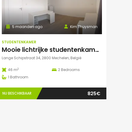
5 maanden ago
Kim Thuysman
STUDENTENKAMER
Mooie lichtrijke studentenkamer in hartje Mechelen! (46m2, 2 pers mogelijk)
Lange Schipstraat 34, 2800 Mechelen, België
2
46 m
2
Bedrooms
1
Bathroom
825€
NU BESCHIKBAAR