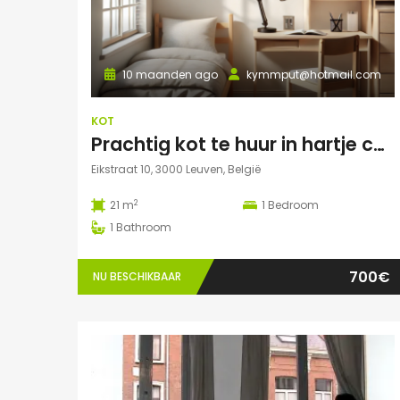
10 maanden ago
kymmput@hotmail.com
KOT
Prachtig kot te huur in hartje centrum Leuven
Eikstraat 10, 3000 Leuven, België
2
21 m
1
Bedroom
1
Bathroom
700€
NU BESCHIKBAAR