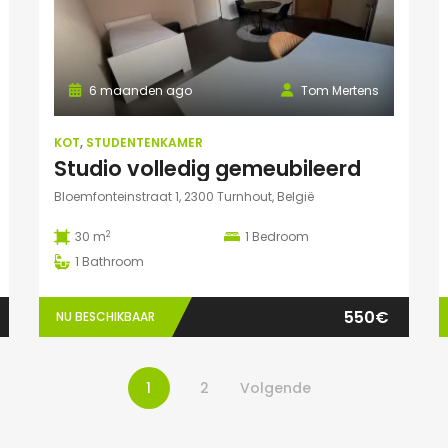
6 maanden ago
Tom Mertens
KOT
,
STUDENTENKAMER
Studio volledig gemeubileerd
Bloemfonteinstraat 1, 2300 Turnhout, België
2
30 m
1
Bedroom
1
Bathroom
550€
NU BESCHIKBAAR
1
2
Volgende