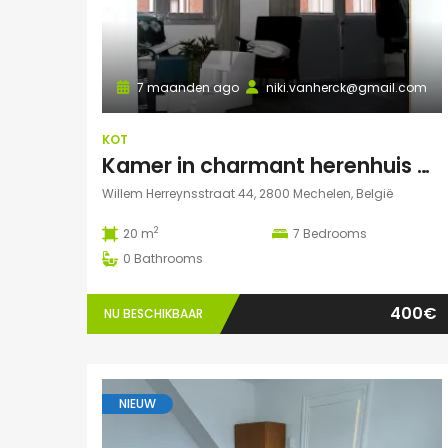
7 maanden ago
niki.vanherck@gmail.com
KOT
Kamer in charmant herenhuis met grote zonnige tuin
Willem Herreynsstraat 44, 2800 Mechelen, België
2
20 m
7
Bedrooms
0
Bathrooms
400€
NU BESCHIKBAAR
NIEUW