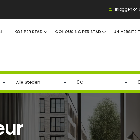
Inloggen of R
N
KOT PER STAD
COHOUSING PER STAD
UNIVERSITEI
eur