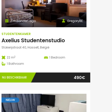
7 maanden ago
GregoryBE
STUDENTENKAMER
Axelius Studentenstudio
Stokerijstraat 40, Hasselt, België
2
22 m
1
Bedroom
1
Bathroom
490€
NU BESCHIKBAAR
NIEUW