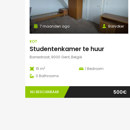
7 maanden ago
Barvdker
KOT
Studentenkamer te huur
Barrestraat, 9000 Gent, België
2
15 m
1
Bedroom
0
Bathrooms
500€
NU BESCHIKBAAR