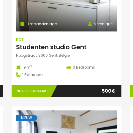
11 maanden ago
Veronique
KOT
Studenten studio Gent
Hoogstraat, 9000 Gent, België
2
19 m
0
Bedrooms
1
Bathroom
500€
NU BESCHIKBAAR
NIEUW