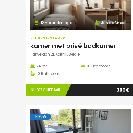
12 maanden ago
Jan de Smedt
STUDENTENKAMER
kamer met privé badkamer
Tarwelaan 21, Kortrijk, België
2
24 m
10
Bedrooms
10
Bathrooms
380€
NU BESCHIKBAAR
NIEUW