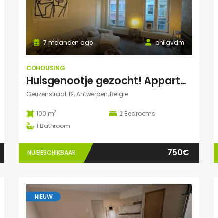
7 maanden ago
philavdm
COHOUSING
Huisgenootje gezocht! Appartement aan het Marnixplein, Antwerpen Zuid
Geuzenstraat 19, Antwerpen, België
2
100 m
2
Bedrooms
1
Bathroom
750€
NU BESCHIKBAAR
NIEUW