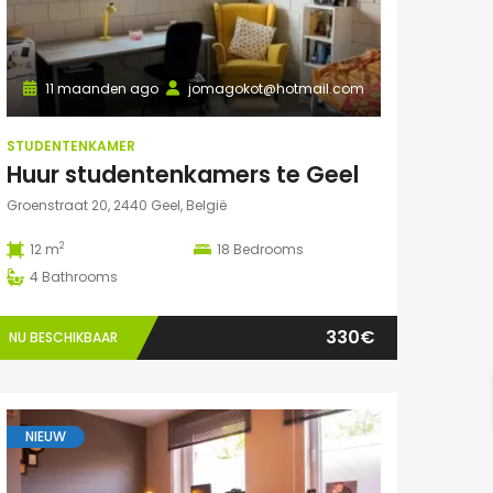
11 maanden ago
jomagokot@hotmail.com
STUDENTENKAMER
Huur studentenkamers te Geel
Groenstraat 20, 2440 Geel, België
2
12 m
18
Bedrooms
4
Bathrooms
330€
NU BESCHIKBAAR
NIEUW