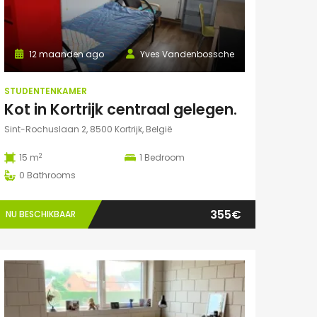
12 maanden ago
Yves Vandenbossche
STUDENTENKAMER
Kot in Kortrijk centraal gelegen.
Sint-Rochuslaan 2, 8500 Kortrijk, België
2
15 m
1
Bedroom
0
Bathrooms
355€
NU BESCHIKBAAR