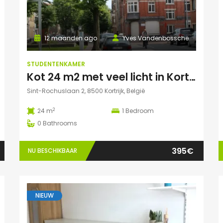
12 maanden ago
Yves Vandenbossche
STUDENTENKAMER
Kot 24 m2 met veel licht in Kortrijk centraal gelegen.
Sint-Rochuslaan 2, 8500 Kortrijk, België
2
24 m
1
Bedroom
0
Bathrooms
395€
NU BESCHIKBAAR
NIEUW