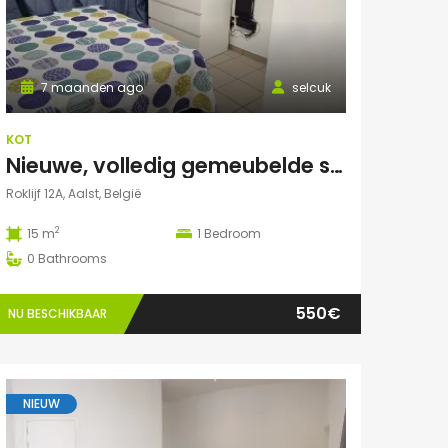
7 maanden ago
selcuk
KOT
Nieuwe, volledig gemeubelde studentenkamers – All-in – €550/maand
Roklijf 12A, Aalst, België
2
15 m
1
Bedroom
0
Bathrooms
550€
NU BESCHIKBAAR
NIEUW