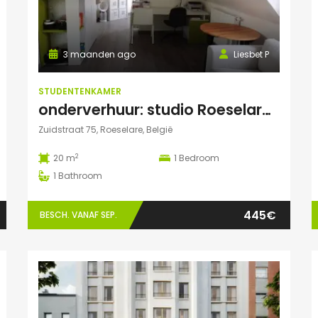
3 maanden ago
Liesbet P
STUDENTENKAMER
onderverhuur: studio Roeselare (va 01/02/27)
Zuidstraat 75, Roeselare, België
2
20 m
1
Bedroom
1
Bathroom
445€
BESCH. VANAF SEP.