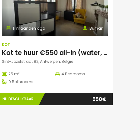
11 maanden ago
Burhan
KOT
Kot te huur €550 all-in (water, elektriciteit, wifi incl)
Sint-Jozefstraat 82, Antwerpen, België
2
25 m
4
Bedrooms
0
Bathrooms
550€
NU BESCHIKBAAR