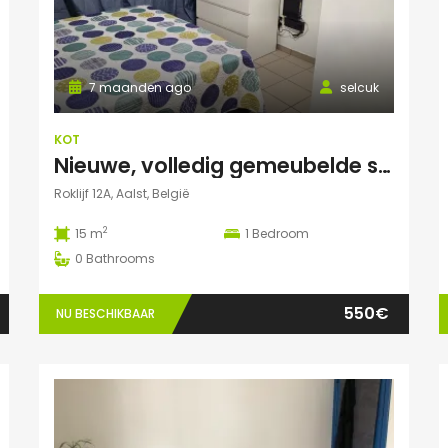
7 maanden ago
selcuk
KOT
Nieuwe, volledig gemeubelde studentenkamers – All-in – €550/maand
Roklijf 12A, Aalst, België
2
15 m
1
Bedroom
0
Bathrooms
550€
NU BESCHIKBAAR