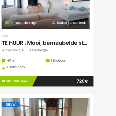
9 maanden ago
Isabel Scheerlinck
KOT
TE HUUR : Mooi, bemeubelde studentenstudio te Asse
Winkelbaan, 1730 Asse, België
2
40 m
1
Bedroom
1
Bathroom
720€
NU BESCHIKBAAR
NIEUW