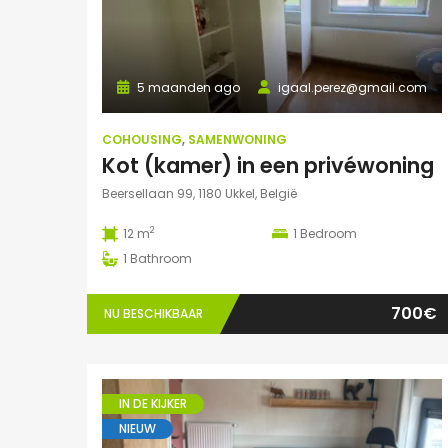
5 maanden ago
igaal.perez@gmail.com
COHOUSING
,
SAMENWONING
Kot (kamer) in een privéwoning
Beersellaan 99, 1180 Ukkel, België
2
12 m
1
Bedroom
1
Bathroom
700€
NU BESCHIKBAAR
IN DE KIJKER
NIEUW