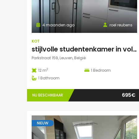
4 maanden ago
roel reubens
KOT
stijlvolle studentenkamer in volledig gerenoveerd studentenhuis
Parkstraat 159, Leuven, België
2
12 m
1
Bedroom
1
Bathroom
695€
NU BESCHIKBAAR
NIEUW