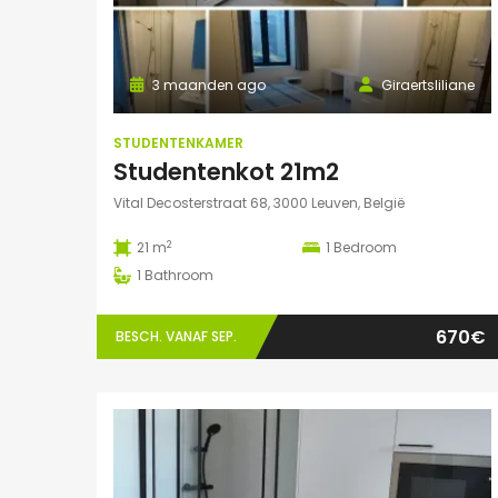
3 maanden ago
Giraertsliliane
STUDENTENKAMER
Studentenkot 21m2
Vital Decosterstraat 68, 3000 Leuven, België
2
21 m
1
Bedroom
1
Bathroom
670€
BESCH. VANAF SEP.