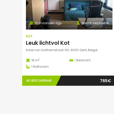
10 maanden ago
Brecht Verplaetse
KOT
Leuk lichtvol Kot
Karel van Hulthemstraat 130, 9000 Gent, België
2
18 m
1
Bedroom
1
Bathroom
765€
NU BESCHIKBAAR