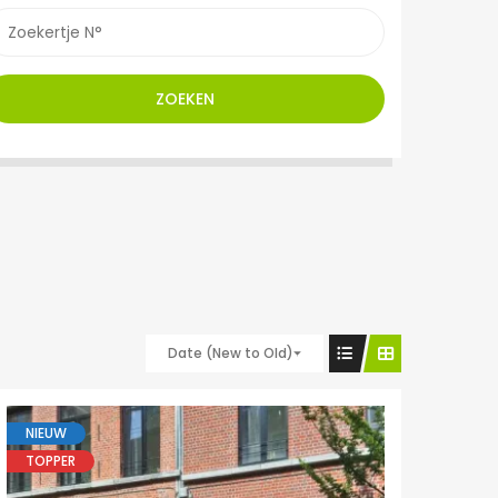
ZOEKEN
Date (New to Old)
NIEUW
TOPPER