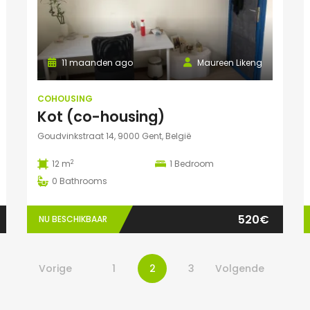
11 maanden ago
Maureen Likeng
COHOUSING
Kot (co-housing)
Goudvinkstraat 14, 9000 Gent, België
2
12 m
1
Bedroom
0
Bathrooms
520€
NU BESCHIKBAAR
Vorige
1
2
3
Volgende