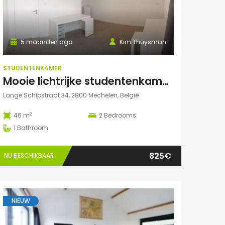
5 maanden ago
Kim Thuysman
STUDENTENKAMER
Mooie lichtrijke studentenkamer in hartje Mechelen! (46m2, 2 pers mogelijk)
Lange Schipstraat 34, 2800 Mechelen, België
2
46 m
2
Bedrooms
1
Bathroom
825€
NU BESCHIKBAAR
NIEUW