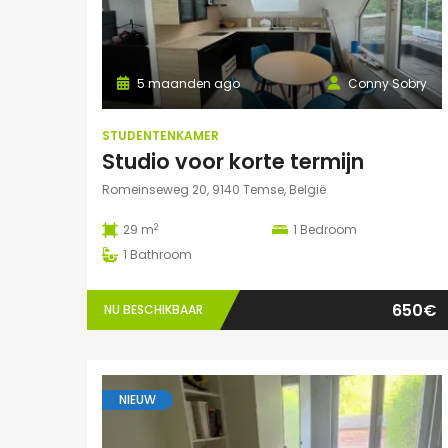
5 maanden ago
Conny Sobry
STUDENTENKAMER
Studio voor korte termijn
Romeinseweg 20, 9140 Temse, België
2
29 m
1
Bedroom
1
Bathroom
650€
NU BESCHIKBAAR
NIEUW