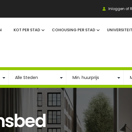
Inloggen of R
N
KOT PER STAD
COHOUSING PER STAD
UNIVERSITEI
nsbed