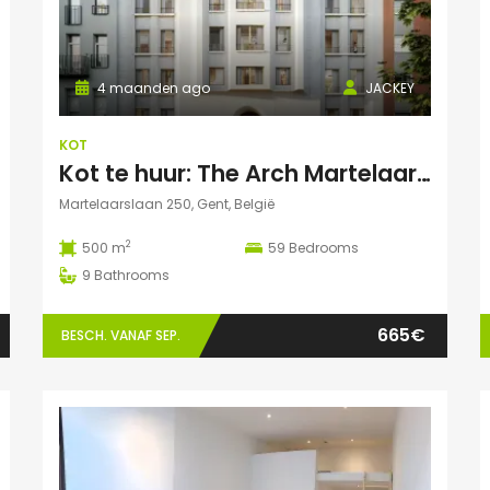
4 maanden ago
JACKEY
KOT
Kot te huur: The Arch Martelaarslaan 250
Martelaarslaan 250, Gent, België
2
500 m
59
Bedrooms
9
Bathrooms
665€
BESCH. VANAF SEP.