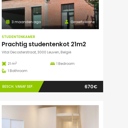
3 maanden ago
Giraertsliliane
STUDENTENKAMER
Prachtig studentenkot 21m2
Vital Decosterstraat, 3000 Leuven, België
2
21 m
1
Bedroom
1
Bathroom
670€
BESCH. VANAF SEP.