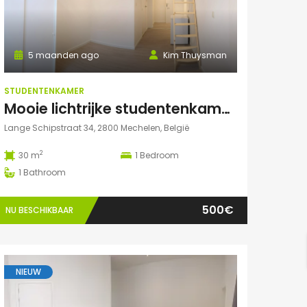
5 maanden ago
Kim Thuysman
STUDENTENKAMER
Mooie lichtrijke studentenkamer in hartje Mechelen! (te huur t.e.m. 31 augustus)
Lange Schipstraat 34, 2800 Mechelen, België
2
30 m
1
Bedroom
1
Bathroom
500€
NU BESCHIKBAAR
NIEUW