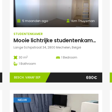
5 maanden ago
Kim Thuysman
STUDENTENKAMER
Mooie lichtrijke studentenkamer in hartje Mechelen
Lange Schipstraat 34, 2800 Mechelen, België
2
30 m
1
Bedroom
1
Bathroom
690€
BESCH. VANAF SEP.
NIEUW