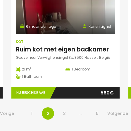
6 maanden ago
Karien Lignel
KOT
Ruim kot met eigen badkamer
Gouverneur Verwilghensingel 3b, 3500 Hasselt, België
2
21 m
1
Bedroom
1
Bathroom
560€
NU BESCHIKBAAR
Vorige
1
2
3
…
5
Volgende