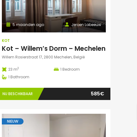
5 maanden ago
Jeroen Labeeuw
KOT
Kot – Willem’s Dorm – Mechelen
Willem Rosierstraat 17, 2800 Mechelen, België
2
23 m
1
Bedroom
1
Bathroom
585€
NU BESCHIKBAAR
NIEUW