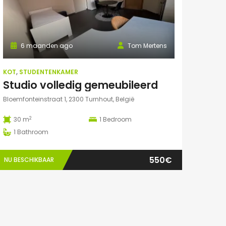
6 maanden ago
Tom Mertens
KOT
,
STUDENTENKAMER
Studio volledig gemeubileerd
Bloemfonteinstraat 1, 2300 Turnhout, België
2
30 m
1
Bedroom
1
Bathroom
550€
NU BESCHIKBAAR