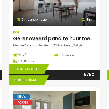
5 maanden ago
Tim
KOT
Gerenoveerd pand te huur mechelen Nieuwe Beggaardenstr
Nieuwe Beggaardenstraat 53, Mechelen, België
2
15 m
1
Bedroom
1
Bathroom
BESCH. VANAF SEP.
575€
NU BESCHIKBAAR
NIEUW
TOPPER