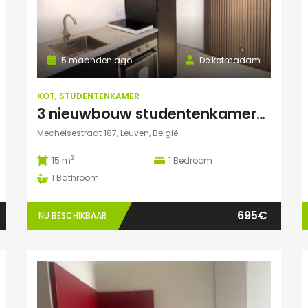
5 maanden ago
De kotmadam
KOT
,
STUDENTENKAMER
3 nieuwbouw studentenkamers met eigen sanitair
Mechelsestraat 187, Leuven, België
2
15 m
1
Bedroom
1
Bathroom
695€
NU BESCHIKBAAR