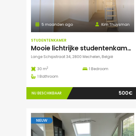
5 maanden ago
Kim Thuysman
STUDENTENKAMER
Mooie lichtrijke studentenkamer in hartje Mechelen! (te huur t.e.m. 31 augustus)
Lange Schipstraat 34, 2800 Mechelen, België
2
30 m
1
Bedroom
1
Bathroom
500€
NU BESCHIKBAAR
NIEUW