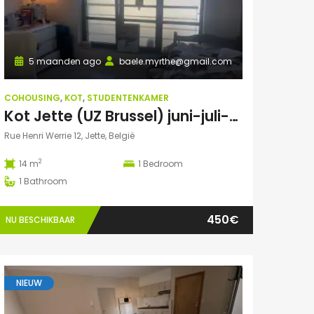
5 maanden ago
baele.myrthe@gmail.com
COHOUSING
,
KOT
,
STUDENTENKAMER
Kot Jette (UZ Brussel) juni-juli-aug-sept 2026
Rue Henri Werrie 12, Jette, België
2
14 m
1
Bedroom
1
Bathroom
450€
NU BESCHIKBAAR
NIEUW