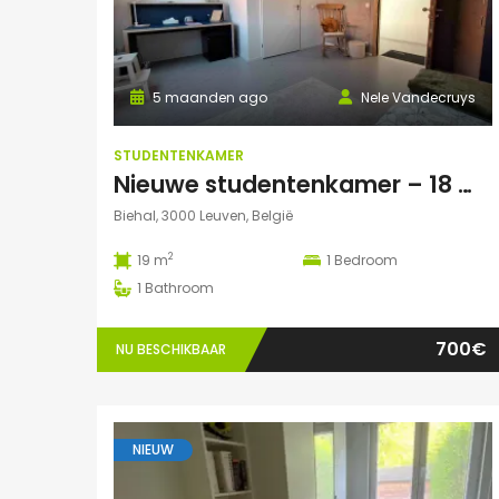
5 maanden ago
Nele Vandecruys
STUDENTENKAMER
Nieuwe studentenkamer – 18 m² met privé autoparking – op 5 min fietsafstand van Campus Gasthuisberg
Biehal, 3000 Leuven, België
2
19 m
1
Bedroom
1
Bathroom
700€
NU BESCHIKBAAR
NIEUW