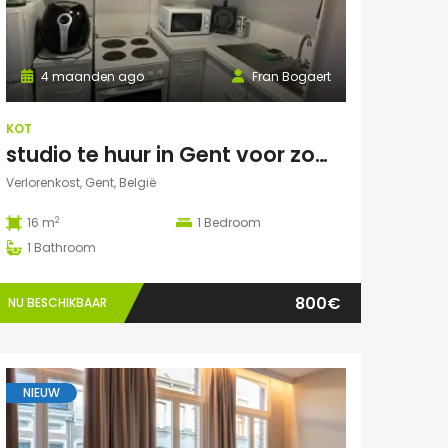
4 maanden ago
Fran Bogaert
KOT
studio te huur in Gent voor zomermaanden
Verlorenkost, Gent, België
2
16 m
1
Bedroom
1
Bathroom
800€
NU BESCHIKBAAR
NIEUW