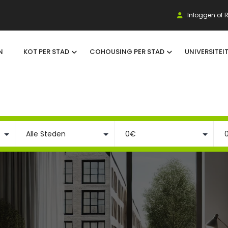
Inloggen of R
N
KOT PER STAD
COHOUSING PER STAD
UNIVERSITEI