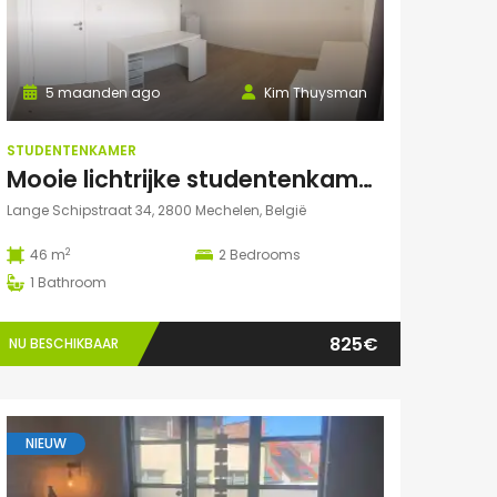
5 maanden ago
Kim Thuysman
STUDENTENKAMER
Mooie lichtrijke studentenkamer in hartje Mechelen! (46m2, 2 pers mogelijk)
Lange Schipstraat 34, 2800 Mechelen, België
2
46 m
2
Bedrooms
1
Bathroom
825€
NU BESCHIKBAAR
NIEUW