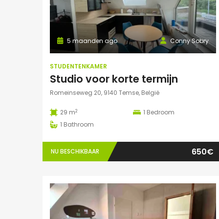
5 maanden ago
Conny Sobry
STUDENTENKAMER
Studio voor korte termijn
Romeinseweg 20, 9140 Temse, België
2
29 m
1
Bedroom
1
Bathroom
650€
NU BESCHIKBAAR