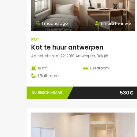
1 maand ago
Limara henneke
KOT
Kot te huur antwerpen
Aarschotstraat 22, 2018 Antwerpen, België
2
18 m
1
Bedroom
1
Bathroom
530€
NU BESCHIKBAAR