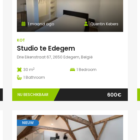
1 maand ago
Quentin Kebers
KOT
Studio te Edegem
Drie Eikenstraat 67, 2650 Edegem, België
2
30 m
1
Bedroom
1
Bathroom
600€
NU BESCHIKBAAR
NIEUW