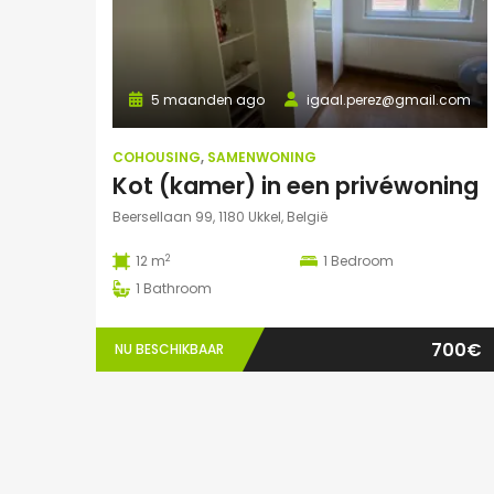
5 maanden ago
igaal.perez@gmail.com
COHOUSING
,
SAMENWONING
Kot (kamer) in een privéwoning
Beersellaan 99, 1180 Ukkel, België
2
12 m
1
Bedroom
1
Bathroom
700€
NU BESCHIKBAAR