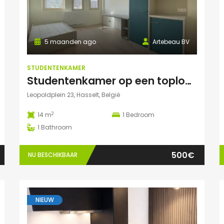
5 maanden ago
Artebeau BV
STUDENTENKAMER
Studentenkamer op een toplocatie te Hasselt
Leopoldplein 23, Hasselt, België
2
14 m
1
Bedroom
1
Bathroom
500€
NU BESCHIKBAAR
NIEUW