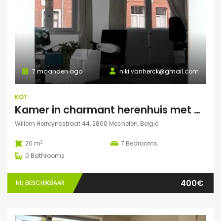
7 maanden ago
niki.vanherck@gmail.com
KOT
Kamer in charmant herenhuis met grote zonnige tuin
Willem Herreynsstraat 44, 2800 Mechelen, België
2
20 m
7
Bedrooms
0
Bathrooms
400€
NU BESCHIKBAAR