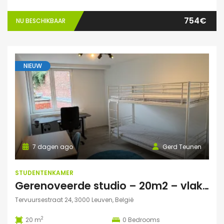
754€
NU BESCHIKBAAR
NIEUW
7 dagen ago
Gerd Teunen
STUDENTENKAMER
Gerenoveerde studio – 20m2 – vlakbij campus Gasthuisberg
Tervuursestraat 24, 3000 Leuven, België
2
20 m
0
Bedrooms