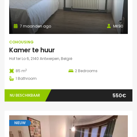
7 maanden ago
MK90
COHOUSING
Kamer te huur
Hof ter Lo 6, 2140 Antwerpen, België
2
85 m
2
Bedrooms
1
Bathroom
550€
NU BESCHIKBAAR
NIEUW