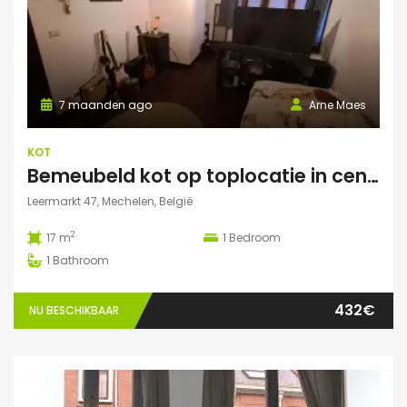
7 maanden ago
Arne Maes
KOT
Bemeubeld kot op toplocatie in centrum Mechelen met privédouche, dakterras en lavabo
Leermarkt 47, Mechelen, België
2
17 m
1
Bedroom
1
Bathroom
432€
NU BESCHIKBAAR