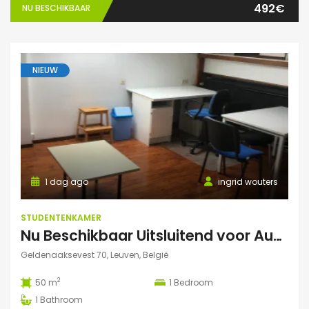
492€
NU BESCHIKBAAR
NIEUW
1 dag ago
ingrid wouters
STUDENTENKAMER
Nu Beschikbaar Uitsluitend voor Augustus 2026 in Leuven Studio
Geldenaaksevest 70, Leuven, België
2
50 m
1
Bedroom
1
Bathroom