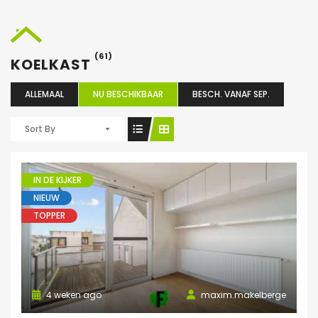
(61)
KOELKAST
ALLEMAAL
NU BESCHIKBAAR
BESCH. VANAF SEP.
Sort By
IN DE KIJKER
NIEUW
TOPPER
4 weken ago
maxim.makelberge