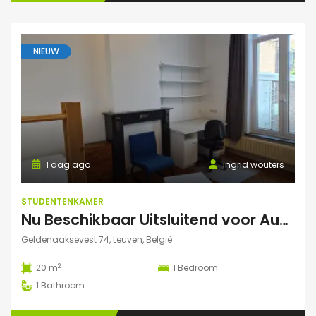
NIEUW
1 dag ago
ingrid wouters
STUDENTENKAMER
Nu Beschikbaar Uitsluitend voor Augustus 2026 in Leuven
Geldenaaksevest 74, Leuven, België
2
20 m
1
Bedroom
1
Bathroom