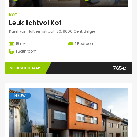
KOT
Leuk lichtvol Kot
Karel van Hulthemstraat 130, 9000 Gent, België
2
18 m
1
Bedroom
1
Bathroom
765€
NU BESCHIKBAAR
NIEUW