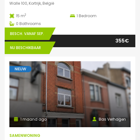
Walle 100, Kortrijk, België
2
15 m
1
Bedroom
0
Bathrooms
BESCH. VANAF SEP.
355€
NU BESCHIKBAAR
NIEUW
1 maand ago
Bas Verhagen
SAMENWONING