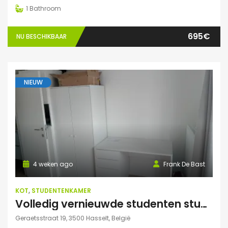
1
Bathroom
695€
NU BESCHIKBAAR
NIEUW
4 weken ago
Frank De Bast
KOT
,
STUDENTENKAMER
Volledig vernieuwde studenten studio te huur
Geraetsstraat 19, 3500 Hasselt, België