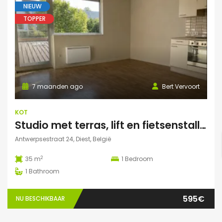
NIEUW
TOPPER
7 maanden ago
Bert Vervoort
KOT
Studio met terras, lift en fietsenstalling in Diest
Antwerpsestraat 24, Diest, België
2
35 m
1
Bedroom
1
Bathroom
595€
NU BESCHIKBAAR