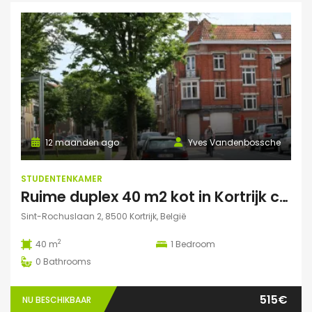
12 maanden ago
Yves Vandenbossche
STUDENTENKAMER
Ruime duplex 40 m2 kot in Kortrijk centraal gelegen.
Sint-Rochuslaan 2, 8500 Kortrijk, België
2
40 m
1
Bedroom
0
Bathrooms
515€
NU BESCHIKBAAR