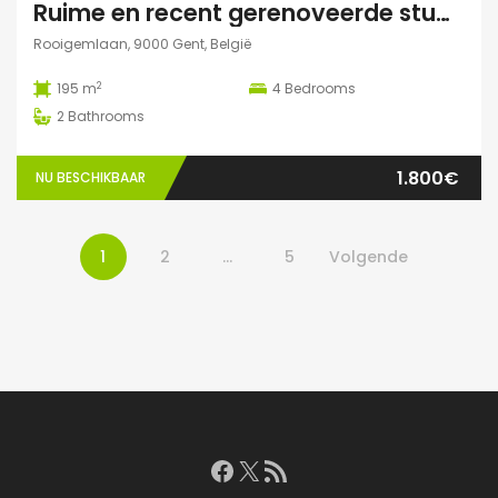
Ruime en recent gerenoveerde studentenwoning op toplocatie in Gent
Rooigemlaan, 9000 Gent, België
2
195 m
4
Bedrooms
2
Bathrooms
1.800€
NU BESCHIKBAAR
1
2
…
5
Volgende
Facebook
X
RSS feed