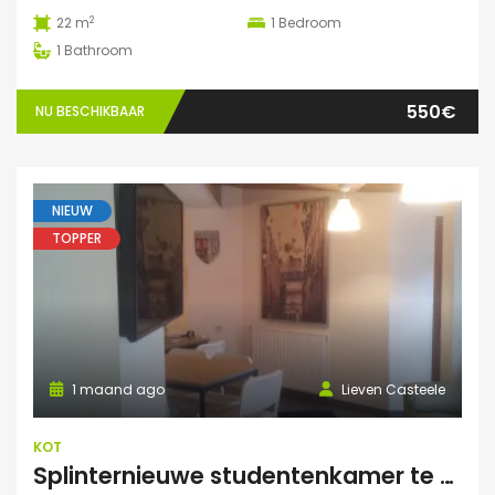
2
22 m
1
Bedroom
1
Bathroom
550€
NU BESCHIKBAAR
NIEUW
TOPPER
1 maand ago
Lieven Casteele
KOT
Splinternieuwe studentenkamer te huur in authentiek herenhuis