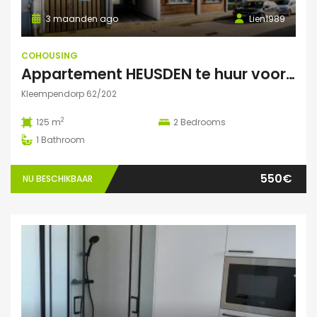
3 maanden ago
Lien1989
COHOUSING
Appartement HEUSDEN te huur voor COHOUSING
Kleempendorp 62/202
2
125 m
2
Bedrooms
1
Bathroom
550€
NU BESCHIKBAAR