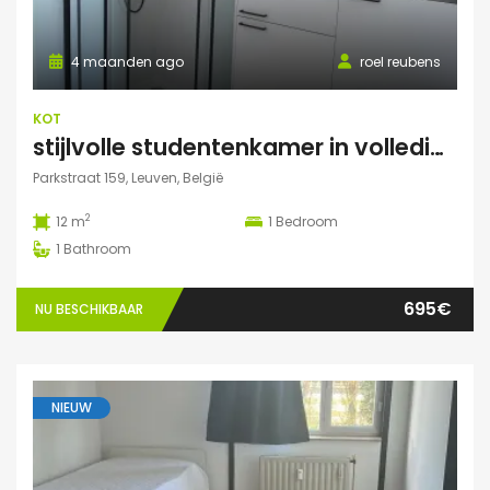
4 maanden ago
roel reubens
KOT
stijlvolle studentenkamer in volledig gerenoveerd studentenhuis
Parkstraat 159, Leuven, België
2
12 m
1
Bedroom
1
Bathroom
695€
NU BESCHIKBAAR
NIEUW