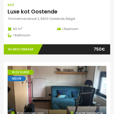
KOT
Luxe kot Oostende
Timmermanstraat 2, 8400 Oostende, België
2
60 m
1
Bedroom
1
Bathroom
750€
NU BESCHIKBAAR
IN DE KIJKER
NIEUW
10 maanden ago
Brecht Verplaetse