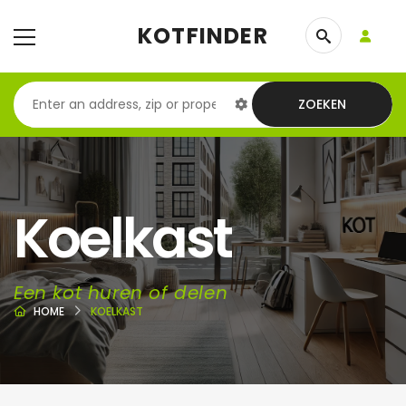
KOTFINDER
ZOEKEN
Koelkast
Een kot huren of delen
HOME
KOELKAST