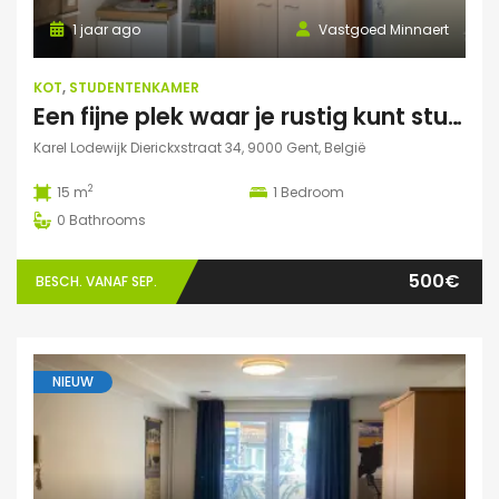
1 jaar ago
Vastgoed Minnaert
KOT
,
STUDENTENKAMER
Een fijne plek waar je rustig kunt studeren
Karel Lodewijk Dierickxstraat 34, 9000 Gent, België
2
15 m
1
Bedroom
0
Bathrooms
500€
BESCH. VANAF SEP.
NIEUW