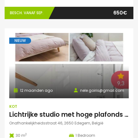
650€
BESCH. VANAF SEP.
NIEUW
12 maanden ago
nele.goiris@gmail.com
KOT
Lichtrijke studio met hoge plafonds in Edegem
Onafhankelijkheidsstraat 46, 2650 Edegem, België
2
30 m
1
Bedroom