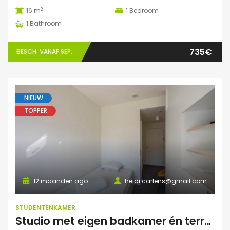
2
16 m
1
Bedroom
1
Bathroom
735€
BESCH. VANAF SEP.
NIEUW
TOPPER
12 maanden ago
heidi.carlens@gmail.com
STUDENTENKAMER
Studio met eigen badkamer én terrasje