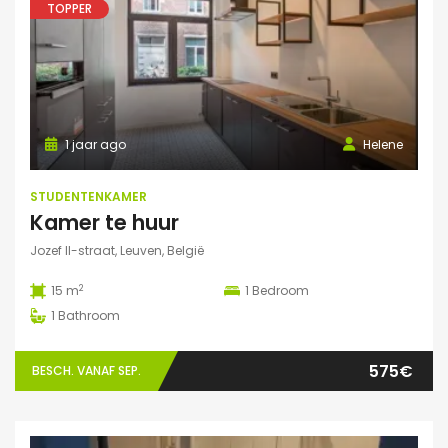
TOPPER
1 jaar ago
Helene
STUDENTENKAMER
Kamer te huur
Jozef II-straat, Leuven, België
2
15 m
1
Bedroom
1
Bathroom
575€
BESCH. VANAF SEP.