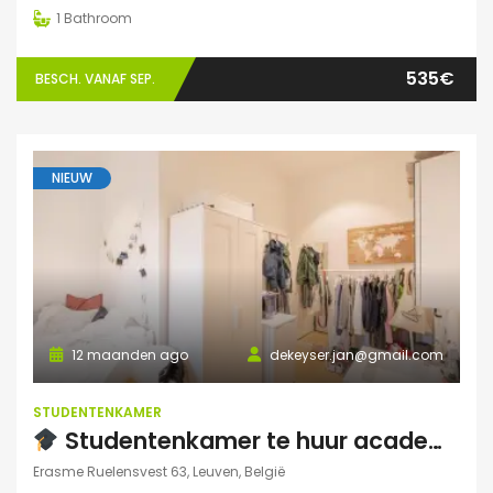
1
Bathroom
535€
BESCH. VANAF SEP.
NIEUW
12 maanden ago
dekeyser.jan@gmail.com
STUDENTENKAMER
Studentenkamer te huur academiejaar 2025-2026 – Ruelensvest 63, Leuven (Naamsepoort)
Erasme Ruelensvest 63, Leuven, België