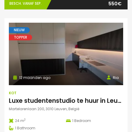
550€
BESCH. VANAF SEP.
NIEUW
TOPPER
12 maanden ago
Ria
KOT
Luxe studentenstudio te huur in Leuven
Martelarenlaan 200, 3010 Leuven, België
2
24 m
1
Bedroom
1
Bathroom