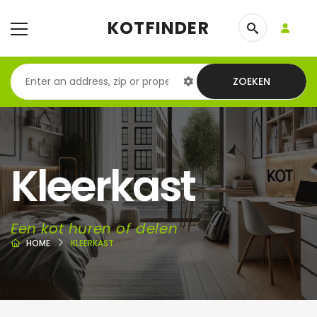
KOTFINDER
ZOEKEN
Kleerkast
Een kot huren of delen
HOME
KLEERKAST