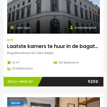
1 jaar ago
Kadasteropkot
KOT
Laatste kamers te huur in de bagattenstraat 130
Bagattenstraat 130, Gent, België
2
13 m
139
Bedrooms
30
Bathrooms
520€
BESCH. VANAF SEP.
NIEUW