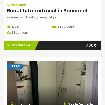
COHOUSING
Beautiful apartment in Boondael
Avenue de la Forêt 21, Elsene, België
2
120 m
2
Bedrooms
1
Bathroom
700€
NU BESCHIKBAAR
NIEUW
1 jaar ago
Sander Vermeulen