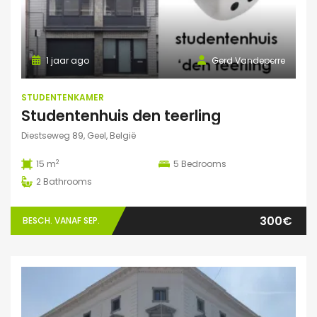
1 jaar ago
Gerd Vandeperre
STUDENTENKAMER
Studentenhuis den teerling
Diestseweg 89, Geel, België
2
15 m
5
Bedrooms
2
Bathrooms
300€
BESCH. VANAF SEP.