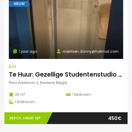
NIEUW
1 jaar ago
meirlaen.danny@hotmail.com
KOT
Te Huur: Gezellige Studentenstudio 25m² in Bredene Duinen – Dicht bij Zee en VIVES!
Prins Karellaan 2, Bredene, België
2
25 m
1
Bedroom
1
Bathroom
450€
BESCH. VANAF SEP.