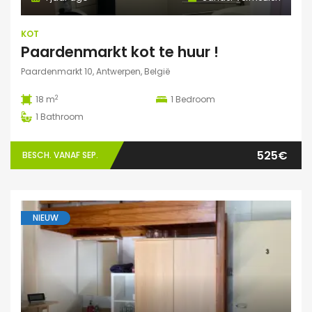
KOT
Paardenmarkt kot te huur !
Paardenmarkt 10, Antwerpen, België
2
18 m
1
Bedroom
1
Bathroom
525€
BESCH. VANAF SEP.
NIEUW