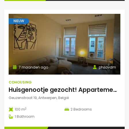
NIEUW
7 maanden ago
philavdm
COHOUSING
Huisgenootje gezocht! Appartement aan het Marnixplein, Antwerpen Zuid
Geuzenstraat 19, Antwerpen, België
2
100 m
2
Bedrooms
1
Bathroom