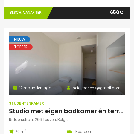
650€
BESCH. VANAF SEP.
NIEUW
TOPPER
12 maanden ago
heidi.carlens@gmail.com
STUDENTENKAMER
Studio met eigen badkamer én terrasje
Riddersstraat 266, Leuven, België
2
20 m
1
Bedroom