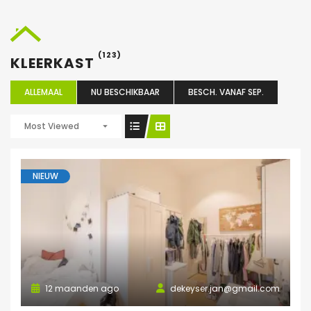
(123)
KLEERKAST
ALLEMAAL
NU BESCHIKBAAR
BESCH. VANAF SEP.
Most Viewed
NIEUW
12 maanden ago
dekeyser.jan@gmail.com