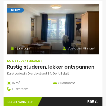
NIEUW
1 jaar ago
Vastgoed Minnaert
KOT
,
STUDENTENKAMER
Rustig studeren, lekker ontspannen
Karel Lodewijk Dierickxstraat 34, Gent, België
2
15 m
2
Bedrooms
1
Bathroom
595€
BESCH. VANAF SEP.