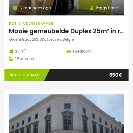
12 maanden ago
Peggy Smets
KOT
,
STUDENTENKAMER
Mooie gemeubelde Duplex 25m² in residentie met tuin
Groenstraat 263, 3001 Leuven, België
2
25 m
1
Bedroom
1
Bathroom
650€
NU BESCHIKBAAR