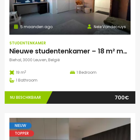
5 maanden ago
Nele Vandecruys
STUDENTENKAMER
Nieuwe studentenkamer – 18 m² met privé autoparking – op 5 min fietsafstand van Campus Gasthuisberg
Biehal, 3000 Leuven, België
2
19 m
1
Bedroom
1
Bathroom
700€
NU BESCHIKBAAR
NIEUW
TOPPER