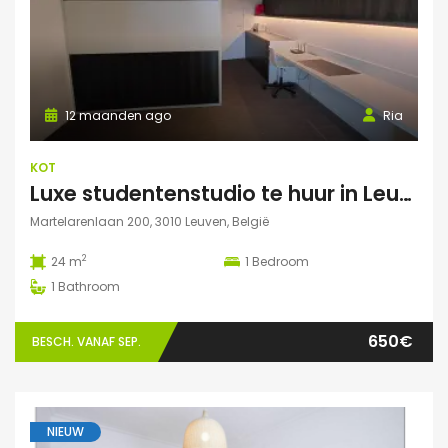
12 maanden ago
Ria
KOT
Luxe studentenstudio te huur in Leuven
Martelarenlaan 200, 3010 Leuven, België
2
24 m
1
Bedroom
1
Bathroom
650€
BESCH. VANAF SEP.
NIEUW