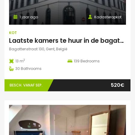
1 jaar ago
Kadasteropkot
KOT
Laatste kamers te huur in de bagattenstraat 130
Bagattenstraat 130, Gent, België
2
13 m
139
Bedrooms
30
Bathrooms
520€
BESCH. VANAF SEP.