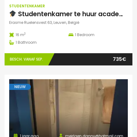
STUDENTENKAMER
Studentenkamer te huur academiejaar 2025-2026 – Ruelensvest 63, Leuven (Naamsepoort)
Erasme Ruelensvest 63, Leuven, België
2
16 m
1
Bedroom
1
Bathroom
735€
BESCH. VANAF SEP.
NIEUW
1 jaar ago
meirlaen.danny@hotmail.com