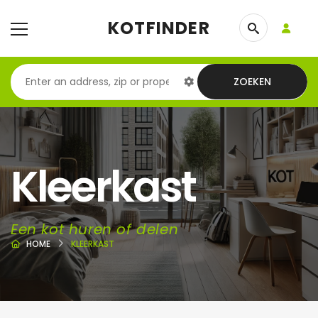
KOTFINDER
ZOEKEN
Kleerkast
Een kot huren of delen
HOME
KLEERKAST