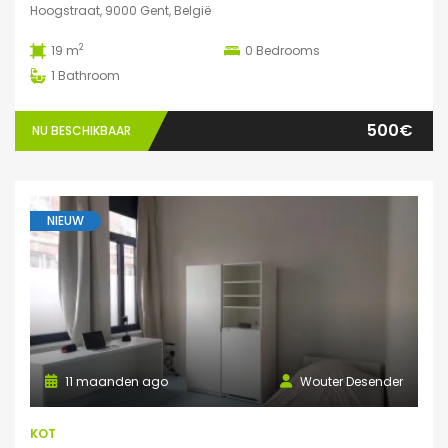
Hoogstraat, 9000 Gent, België
2
19 m
0
Bedrooms
1
Bathroom
500€
NU BESCHIKBAAR
NIEUW
11 maanden ago
Wouter Desender
KOT