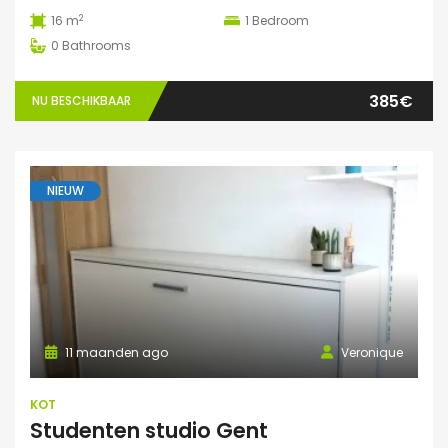
2
16 m
1
Bedroom
0
Bathrooms
385€
NU BESCHIKBAAR
NIEUW
11 maanden ago
Veronique
KOT
Studenten studio Gent