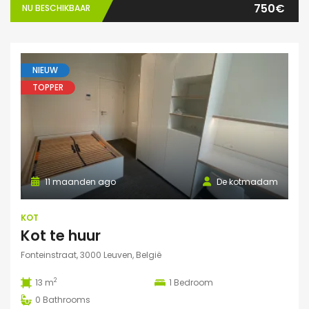
750€
NU BESCHIKBAAR
NIEUW
TOPPER
11 maanden ago
De kotmadam
KOT
Kot te huur
Fonteinstraat, 3000 Leuven, België
2
13 m
1
Bedroom
0
Bathrooms