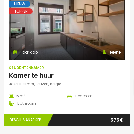
NIEUW
TOPPER
1 jaar ago
Helene
STUDENTENKAMER
Kamer te huur
Jozef II-straat, Leuven, België
2
15 m
1
Bedroom
1
Bathroom
575€
BESCH. VANAF SEP.