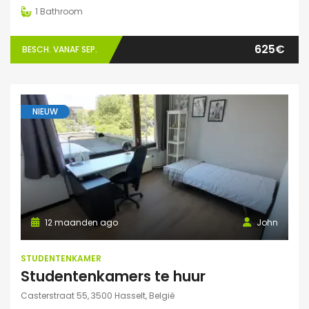
1
Bathroom
625€
BESCH. VANAF SEP.
NIEUW
12 maanden ago
John
STUDENTENKAMER
Studentenkamers te huur
Casterstraat 55, 3500 Hasselt, België