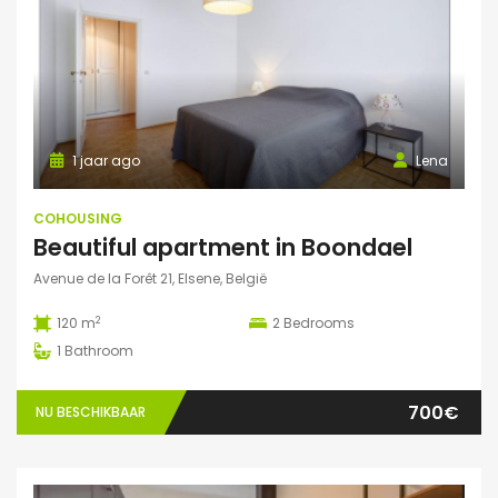
1 jaar ago
Lena
COHOUSING
Beautiful apartment in Boondael
Avenue de la Forêt 21, Elsene, België
2
120 m
2
Bedrooms
1
Bathroom
700€
NU BESCHIKBAAR