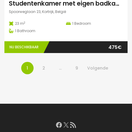
Studentenkamer met eigen badkamer
Spoorweglaan 23, Kortrijk, België
2
23 m
1
Bedroom
1
Bathroom
475€
NU BESCHIKBAAR
1
2
…
9
Volgende
Facebook
X
RSS feed