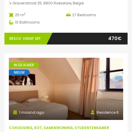
's Gravenstraat 35, 8800 Roeselare, België
2
25 m
27
Bedrooms
10
Bathrooms
470€
BESCH. VANAF SEP.
IN DE KIJKER
NIEUW
1 maand ago
Residence 6
COHOUSING
,
KOT
,
SAMENWONING
,
STUDENTENKAMER