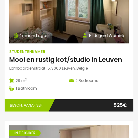
1 maand ago
Hildegard Warnink
STUDENTENKAMER
Mooi en rustig kot/studio in Leuven
Lombaardenstraat 15, 3000 Leuven, België
2
29 m
2
Bedrooms
1
Bathroom
525€
BESCH. VANAF SEP.
IN DE KIJKER