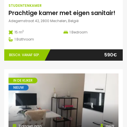
STUDENTENKAMER
Prachtige kamer met eigen sanitair!
Adegemstraat 42, 2800 Mechelen, België
2
15 m
1
Bedroom
1
Bathroom
590€
BESCH. VANAF SEP.
IN DE KIJKER
NIEUW
2 dagen ago
Heidi