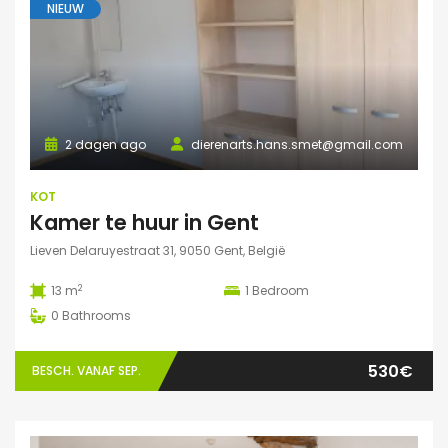
NIEUW
2 dagen ago
dierenarts.hans.smet@gmail.com
KOT
Kamer te huur in Gent
Lieven Delaruyestraat 31, 9050 Gent, België
2
13 m
1
Bedroom
0
Bathrooms
530€
BESCH. VANAF SEP.