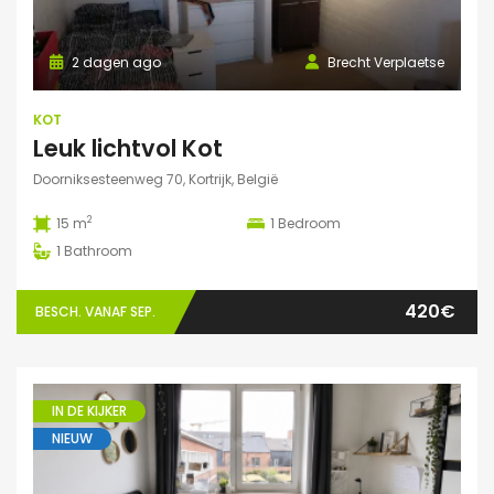
2 dagen ago
Brecht Verplaetse
KOT
Leuk lichtvol Kot
Doorniksesteenweg 70, Kortrijk, België
2
15 m
1
Bedroom
1
Bathroom
420€
BESCH. VANAF SEP.
IN DE KIJKER
NIEUW