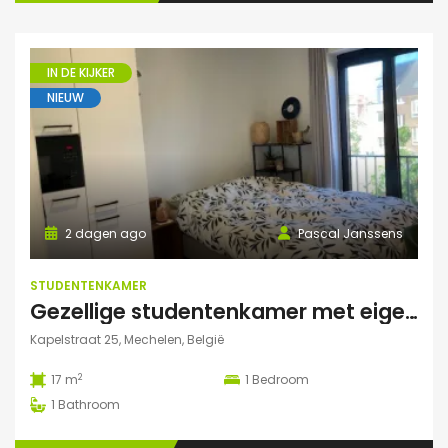
IN DE KIJKER
NIEUW
2 dagen ago
Pascal Janssens
STUDENTENKAMER
Gezellige studentenkamer met eigen badkamer in Mechelen
Kapelstraat 25, Mechelen, België
2
17 m
1
Bedroom
1
Bathroom