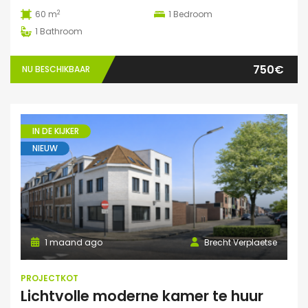
2
60 m
1
Bedroom
1
Bathroom
750€
NU BESCHIKBAAR
IN DE KIJKER
NIEUW
1 maand ago
Brecht Verplaetse
PROJECTKOT
Lichtvolle moderne kamer te huur