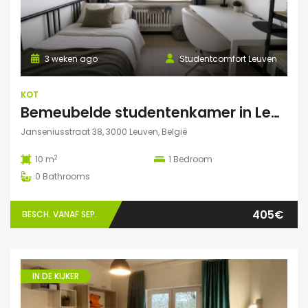
3 weken ago
Studentcomfort Leuven
KOT
Bemeubelde studentenkamer in Leuven – Regina Mundi
Janseniusstraat 38, 3000 Leuven, België
2
10 m
1
Bedroom
0
Bathrooms
405€
BESCH. VANAF SEP.
IN DE KIJKER