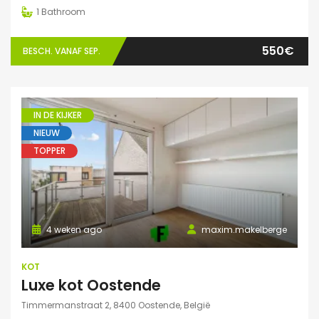
1
Bathroom
550€
BESCH. VANAF SEP.
IN DE KIJKER
NIEUW
TOPPER
4 weken ago
maxim.makelberge
KOT
Luxe kot Oostende
Timmermanstraat 2, 8400 Oostende, België