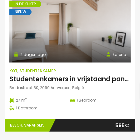
IN DE KIJKER
NIEUW
2 dagen ago
karenb
KOT
,
STUDENTENKAMER
Studentenkamers in vrijstaand pand ‘De Drie Snellen’.
Bredastraat 80, 2060 Antwerpen, België
2
27 m
1
Bedroom
1
Bathroom
595€
BESCH. VANAF SEP.