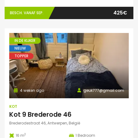
425€
BESCH. VANAF SEP.
IN DE KIJKER
NIEUW
TOPPER
4 weken ago
geuk777@gmail.com
KOT
Kot 9 Brederode 46
Brederodestraat 46, Antwerpen, België
2
16 m
1
Bedroom