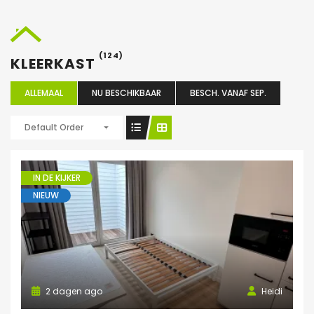
(124)
KLEERKAST
ALLEMAAL
NU BESCHIKBAAR
BESCH. VANAF SEP.
Default Order
IN DE KIJKER
NIEUW
2 dagen ago
Heidi