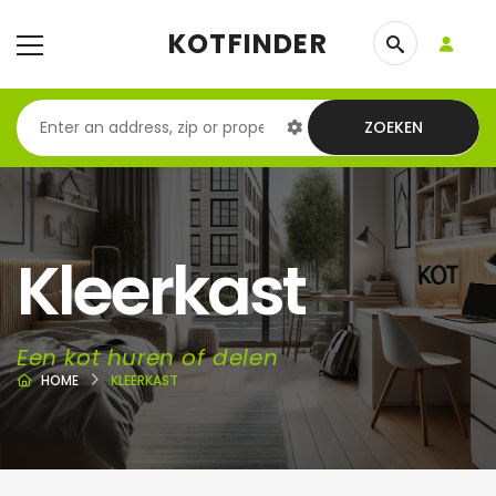
KOTFINDER
ZOEKEN
Kleerkast
Een kot huren of delen
HOME
KLEERKAST