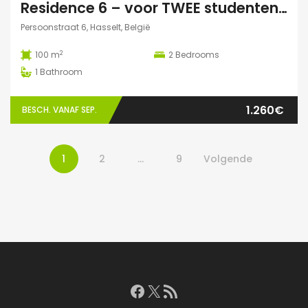
Residence 6 – voor TWEE studenten: Exclusieve studentenduplex
Persoonstraat 6, Hasselt, België
2
100 m
2
Bedrooms
1
Bathroom
1.260€
BESCH. VANAF SEP.
1
2
…
9
Volgende
Facebook
X
RSS feed