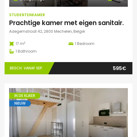
STUDENTENKAMER
Prachtige kamer met eigen sanitair.
Adegemstraat 42, 2800 Mechelen, België
2
17 m
1
Bedroom
1
Bathroom
595€
BESCH. VANAF SEP.
IN DE KIJKER
NIEUW