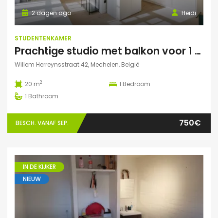
2 dagen ago
Heidi
STUDENTENKAMER
Prachtige studio met balkon voor 1 student(e)!
Willem Herreynsstraat 42, Mechelen, België
2
20 m
1
Bedroom
1
Bathroom
750€
BESCH. VANAF SEP.
IN DE KIJKER
NIEUW