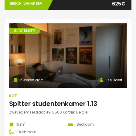
625€
BESCH. VANAF SEP.
IN DE KIJKER
2 weken ago
Ilse Baert
KOT
Spitter studentenkamer 1.13
Zwevegemsestraat 49, 8500 Kortrijk, België
2
16 m
1
Bedroom
1
Bathroom