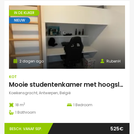
IN DE KIJKER
NIEUW
2 dagen ago
RubenH
KOT
Mooie studentenkamer met hoogslaper en grote gemeenschappelijke ruimte/terras in Campus Eilandje
Koeikensgracht, Antwerpen, België
2
18 m
1
Bedroom
1
Bathroom
525€
BESCH. VANAF SEP.