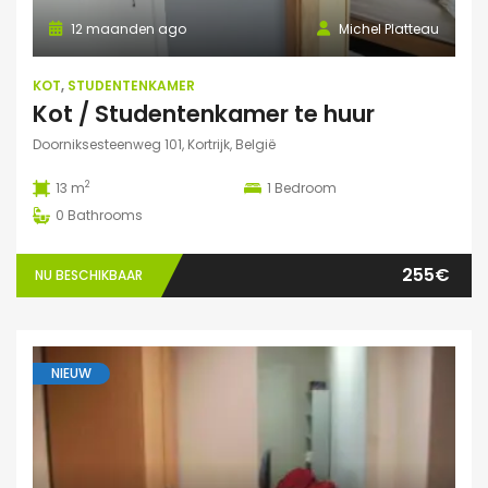
12 maanden ago
Michel Platteau
KOT
,
STUDENTENKAMER
Kot / Studentenkamer te huur
Doorniksesteenweg 101, Kortrijk, België
2
13 m
1
Bedroom
0
Bathrooms
255€
NU BESCHIKBAAR
NIEUW