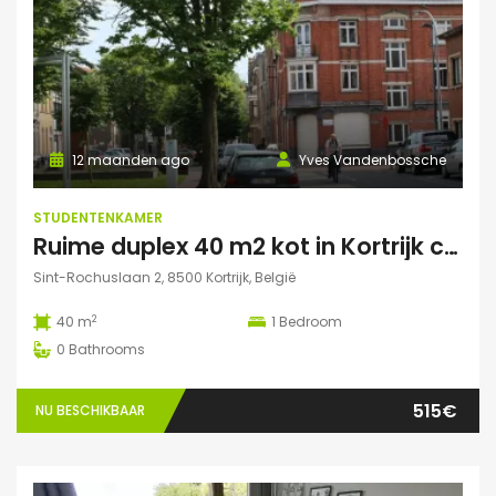
12 maanden ago
Yves Vandenbossche
STUDENTENKAMER
Ruime duplex 40 m2 kot in Kortrijk centraal gelegen.
Sint-Rochuslaan 2, 8500 Kortrijk, België
2
40 m
1
Bedroom
0
Bathrooms
515€
NU BESCHIKBAAR