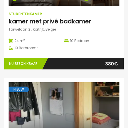
STUDENTENKAMER
kamer met privé badkamer
Tarwelaan 21, Kortrijk, België
2
24 m
10
Bedrooms
10
Bathrooms
380€
NU BESCHIKBAAR
NIEUW