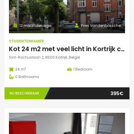
12 maanden ago
Yves Vandenbossche
STUDENTENKAMER
Kot 24 m2 met veel licht in Kortrijk centraal gelegen.
Sint-Rochuslaan 2, 8500 Kortrijk, België
2
24 m
1
Bedroom
0
Bathrooms
395€
NU BESCHIKBAAR