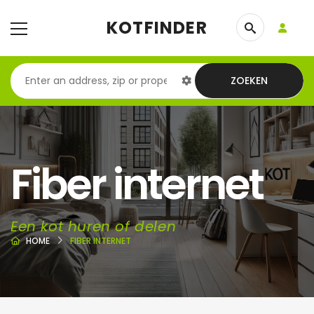
KOTFINDER
ZOEKEN
Fiber internet
Een kot huren of delen
HOME
FIBER INTERNET