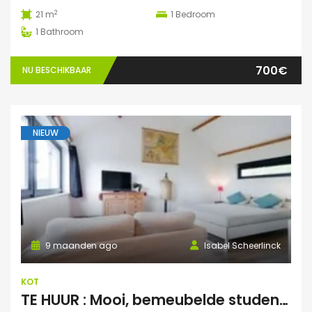
2
21 m
1
Bedroom
1
Bathroom
700€
NU BESCHIKBAAR
NIEUW
9 maanden ago
Isabel Scheerlinck
KOT
TE HUUR : Mooi, bemeubelde studentenstudio te Asse