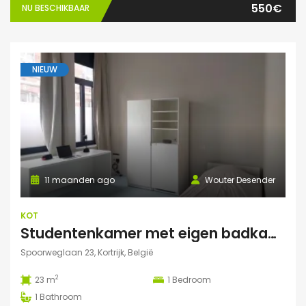
550€
NU BESCHIKBAAR
NIEUW
11 maanden ago
Wouter Desender
KOT
Studentenkamer met eigen badkamer
Spoorweglaan 23, Kortrijk, België
2
23 m
1
Bedroom
1
Bathroom