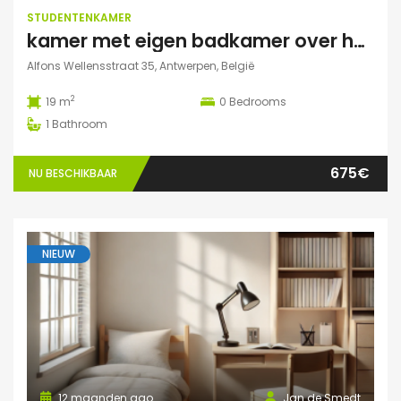
STUDENTENKAMER
kamer met eigen badkamer over het park
Alfons Wellensstraat 35, Antwerpen, België
2
19 m
0
Bedrooms
1
Bathroom
675€
NU BESCHIKBAAR
NIEUW
12 maanden ago
Jan de Smedt