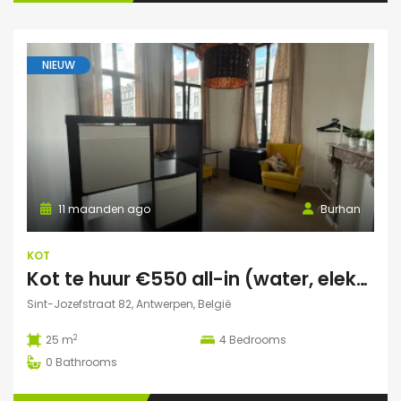
NIEUW
11 maanden ago
Burhan
KOT
Kot te huur €550 all-in (water, elektriciteit, wifi incl)
Sint-Jozefstraat 82, Antwerpen, België
2
25 m
4
Bedrooms
0
Bathrooms