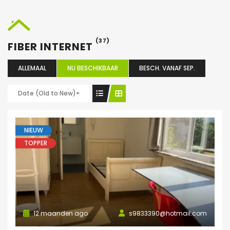
(37)
FIBER INTERNET
ALLEMAAL
NU BESCHIKBAAR
BESCH. VANAF SEP.
Date (Old to New)
NIEUW
TOPPER
12 maanden ago
s9833390@hotmail.com