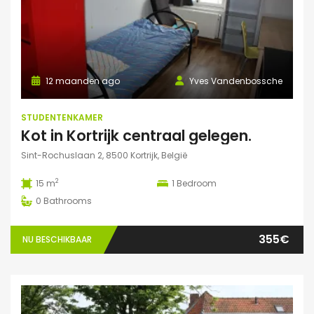
12 maanden ago
Yves Vandenbossche
STUDENTENKAMER
Kot in Kortrijk centraal gelegen.
Sint-Rochuslaan 2, 8500 Kortrijk, België
2
15 m
1
Bedroom
0
Bathrooms
355€
NU BESCHIKBAAR