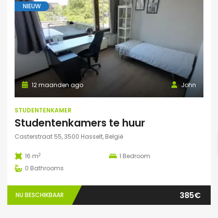
NIEUW
12 maanden ago
John
STUDENTENKAMER
Studentenkamers te huur
Casterstraat 55, 3500 Hasselt, België
2
16 m
1
Bedroom
0
Bathrooms
385€
NU BESCHIKBAAR