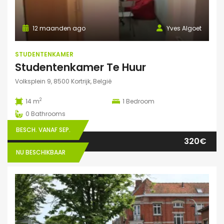
12 maanden ago
Yves Algoet
STUDENTENKAMER
Studentenkamer Te Huur
Volksplein 9, 8500 Kortrijk, België
2
14 m
1
Bedroom
0
Bathrooms
BESCH. VANAF SEP.
320€
NU BESCHIKBAAR