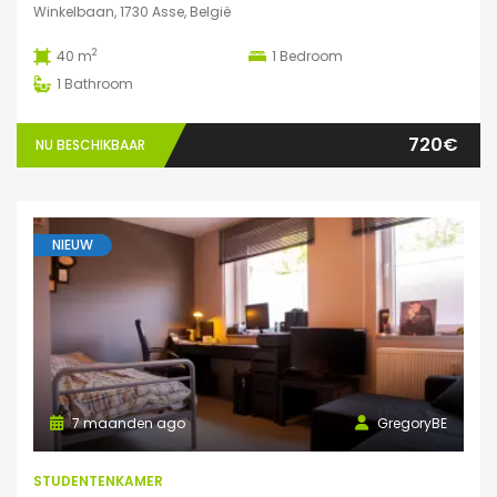
Winkelbaan, 1730 Asse, België
2
40 m
1
Bedroom
1
Bathroom
720€
NU BESCHIKBAAR
NIEUW
7 maanden ago
GregoryBE
STUDENTENKAMER