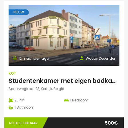
NIEUW
12 maanden ago
Wouter Desender
KOT
Studentenkamer met eigen badkamer
Spoorweglaan 23, Kortrijk, België
2
23 m
1
Bedroom
1
Bathroom
500€
NU BESCHIKBAAR