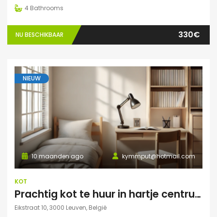
4
Bathrooms
330€
NU BESCHIKBAAR
NIEUW
10 maanden ago
kymmput@hotmail.com
KOT
Prachtig kot te huur in hartje centrum Leuven
Eikstraat 10, 3000 Leuven, België