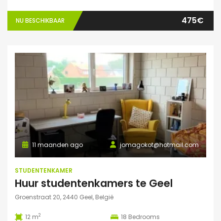
475€
NU BESCHIKBAAR
11 maanden ago
jomagokot@hotmail.com
STUDENTENKAMER
Huur studentenkamers te Geel
Groenstraat 20, 2440 Geel, België
2
12 m
18
Bedrooms