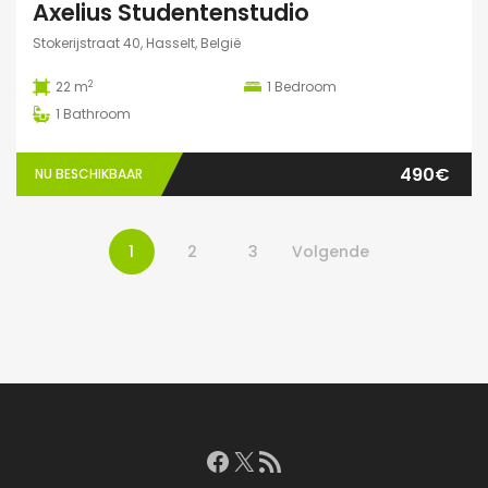
Axelius Studentenstudio
Stokerijstraat 40, Hasselt, België
2
22 m
1
Bedroom
1
Bathroom
490€
NU BESCHIKBAAR
1
2
3
Volgende
Facebook
X
RSS feed