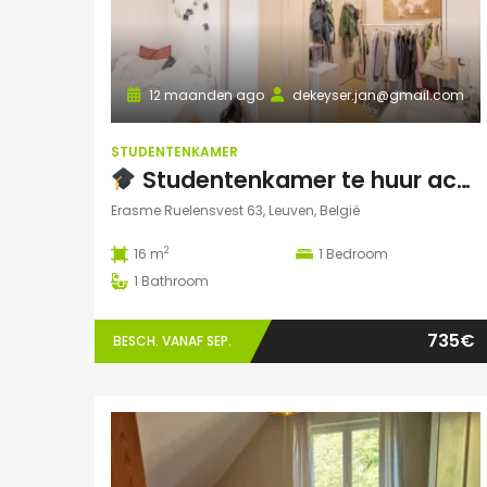
12 maanden ago
dekeyser.jan@gmail.com
STUDENTENKAMER
Studentenkamer te huur academiejaar 2025-2026 – Ruelensvest 63, Leuven (Naamsepoort)
Erasme Ruelensvest 63, Leuven, België
2
16 m
1
Bedroom
1
Bathroom
735€
BESCH. VANAF SEP.