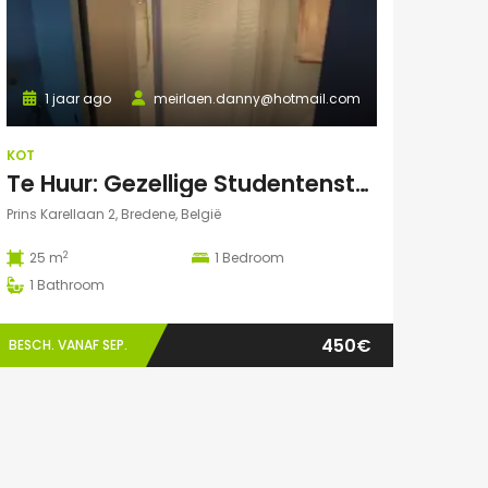
1 jaar ago
meirlaen.danny@hotmail.com
KOT
Te Huur: Gezellige Studentenstudio 25m² in Bredene Duinen – Dicht bij Zee en VIVES!
Prins Karellaan 2, Bredene, België
2
25 m
1
Bedroom
1
Bathroom
450€
BESCH. VANAF SEP.