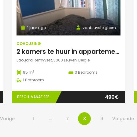
1 jaar ago
vanbruystelghem
COHOUSING
2 kamers te huur in appartement in Leuven
Edouard Remyvest, 3000 Leuven, België
2
95 m
3
Bedrooms
1
Bathroom
490€
BESCH. VANAF SEP.
Vorige
1
…
7
8
9
Volgende