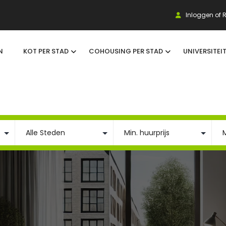
Inloggen of R
N
KOT PER STAD
COHOUSING PER STAD
UNIVERSITEI