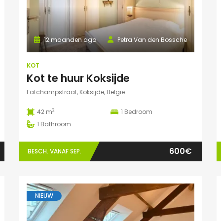
12 maanden ago
Petra Van den Bossche
KOT
Kot te huur Koksijde
Fafchampstraat, Koksijde, België
2
42 m
1
Bedroom
1
Bathroom
600€
BESCH. VANAF SEP.
NIEUW