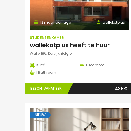
12 maanden ago
wallekotplus
STUDENTENKAMER
wallekotplus heeft te huur
Walle 186, Kortrijk, België
2
15 m
1
Bedroom
1
Bathroom
435€
BESCH. VANAF SEP.
NIEUW