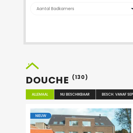
DOUCHE
(130)
ALLEMAAL
NU BESCHIKBAAR
BESCH. VANAF SEP
NIEUW