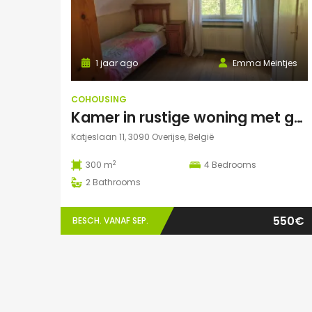
1 jaar ago
Emma Meintjes
COHOUSING
Kamer in rustige woning met goede verbinding
Katjeslaan 11, 3090 Overijse, België
2
300 m
4
Bedrooms
2
Bathrooms
550€
BESCH. VANAF SEP.