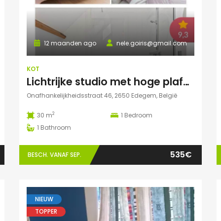
12 maanden ago
nele.goiris@gmail.com
KOT
Lichtrijke studio met hoge plafonds in Edegem
Onafhankelijkheidsstraat 46, 2650 Edegem, België
2
30 m
1
Bedroom
1
Bathroom
535€
BESCH. VANAF SEP.
NIEUW
TOPPER