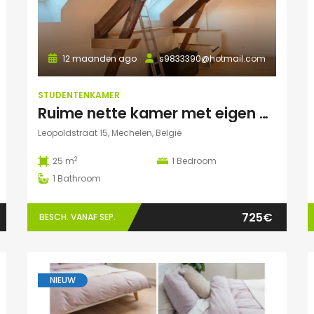
12 maanden ago
s9833390@hotmail.com
STUDENTENKAMER
Ruime nette kamer met eigen badkamer en veel lichtinval
Leopoldstraat 15, Mechelen, België
2
25 m
1
Bedroom
1
Bathroom
725€
BESCH. VANAF SEP.
NIEUW