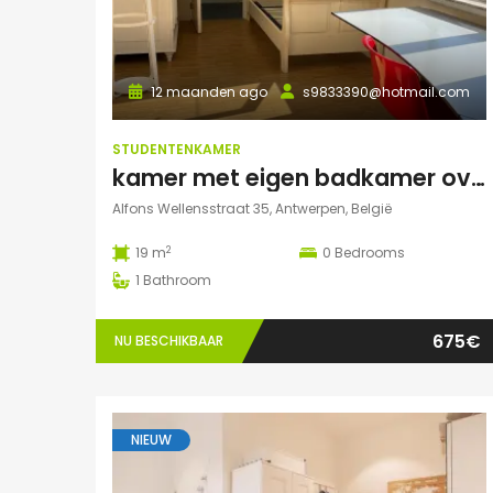
12 maanden ago
s9833390@hotmail.com
STUDENTENKAMER
kamer met eigen badkamer over het park
Alfons Wellensstraat 35, Antwerpen, België
2
19 m
0
Bedrooms
1
Bathroom
675€
NU BESCHIKBAAR
NIEUW