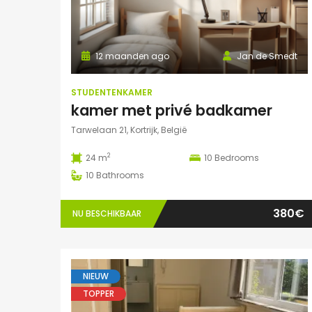
12 maanden ago
Jan de Smedt
STUDENTENKAMER
kamer met privé badkamer
Tarwelaan 21, Kortrijk, België
2
24 m
10
Bedrooms
10
Bathrooms
380€
NU BESCHIKBAAR
NIEUW
TOPPER