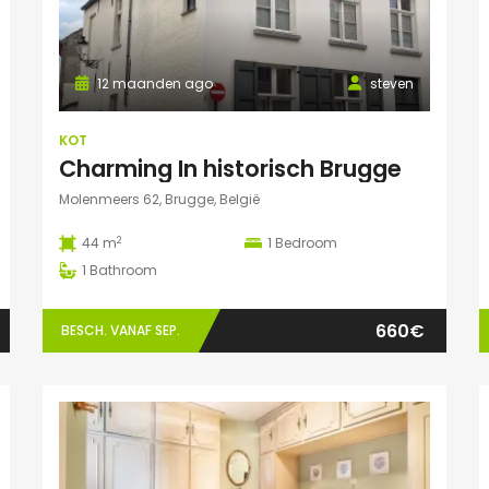
12 maanden ago
steven
KOT
Charming In historisch Brugge
Molenmeers 62, Brugge, België
2
44 m
1
Bedroom
1
Bathroom
660€
BESCH. VANAF SEP.