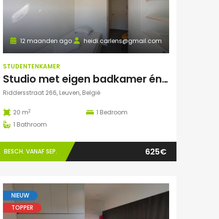
12 maanden ago
heidi.carlens@gmail.com
STUDENTENKAMER
Studio met eigen badkamer én terrasje
Riddersstraat 266, Leuven, België
2
20 m
1
Bedroom
1
Bathroom
625€
BESCH. VANAF SEP.
NIEUW
TOPPER