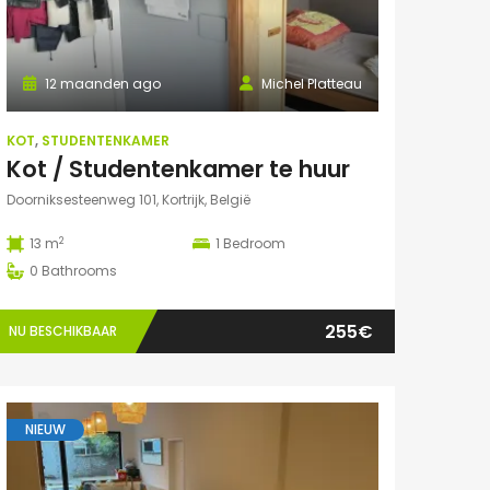
12 maanden ago
Michel Platteau
KOT
,
STUDENTENKAMER
Kot / Studentenkamer te huur
Doorniksesteenweg 101, Kortrijk, België
2
13 m
1
Bedroom
0
Bathrooms
255€
NU BESCHIKBAAR
NIEUW