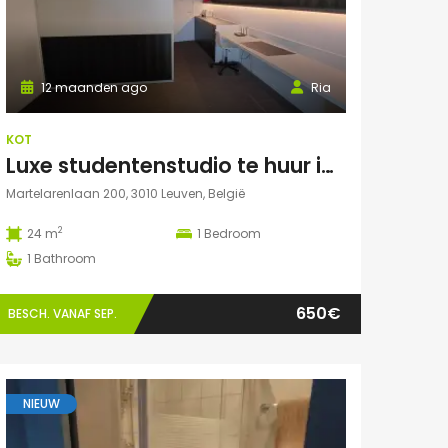
12 maanden ago
Ria
KOT
Luxe studentenstudio te huur in Leuven
Martelarenlaan 200, 3010 Leuven, België
2
24 m
1
Bedroom
1
Bathroom
650€
BESCH. VANAF SEP.
NIEUW