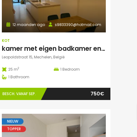
12 maanden ago
s9833390@hotmail.com
KOT
kamer met eigen badkamer en TERRAS
Leopoldstraat 15, Mechelen, België
2
25 m
1
Bedroom
1
Bathroom
750€
BESCH. VANAF SEP.
NIEUW
TOPPER