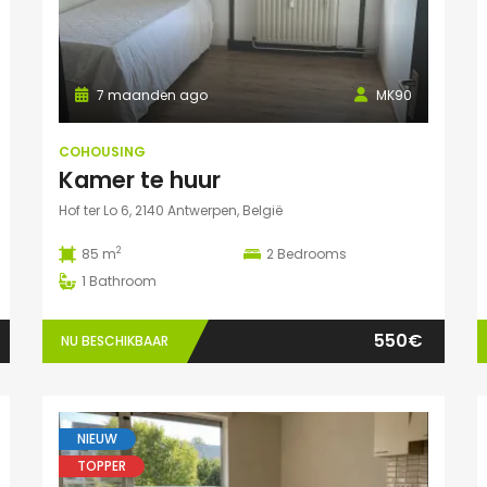
7 maanden ago
MK90
COHOUSING
Kamer te huur
Hof ter Lo 6, 2140 Antwerpen, België
2
85 m
2
Bedrooms
1
Bathroom
550€
NU BESCHIKBAAR
NIEUW
TOPPER