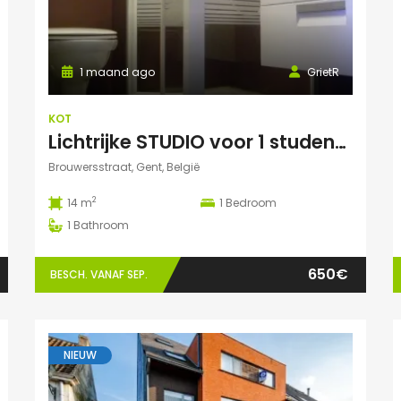
1 maand ago
GrietR
KOT
Lichtrijke STUDIO voor 1 student – buurt Hoogstraat/Poel Gent
Brouwersstraat, Gent, België
2
14 m
1
Bedroom
1
Bathroom
650€
BESCH. VANAF SEP.
NIEUW