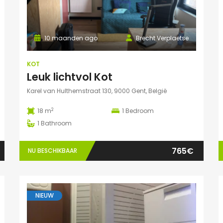
10 maanden ago
Brecht Verplaetse
KOT
Leuk lichtvol Kot
Karel van Hulthemstraat 130, 9000 Gent, België
2
18 m
1
Bedroom
1
Bathroom
765€
NU BESCHIKBAAR
NIEUW