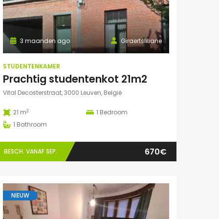
3 maanden ago
Giraertsliliane
STUDENTENKAMER
Prachtig studentenkot 21m2
Vital Decosterstraat, 3000 Leuven, België
2
21 m
1
Bedroom
1
Bathroom
670€
BESCH. VANAF SEP.
NIEUW