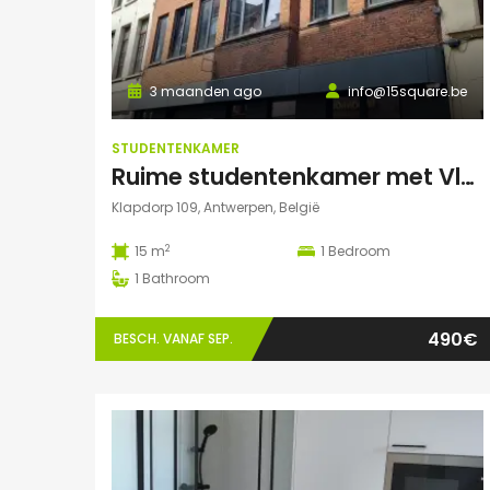
3 maanden ago
info@15square.be
STUDENTENKAMER
Ruime studentenkamer met Vlaams kotlabel, voorzien van eigen douche en lavabo, in kleinschalige residentie
Klapdorp 109, Antwerpen, België
2
15 m
1
Bedroom
1
Bathroom
490€
BESCH. VANAF SEP.