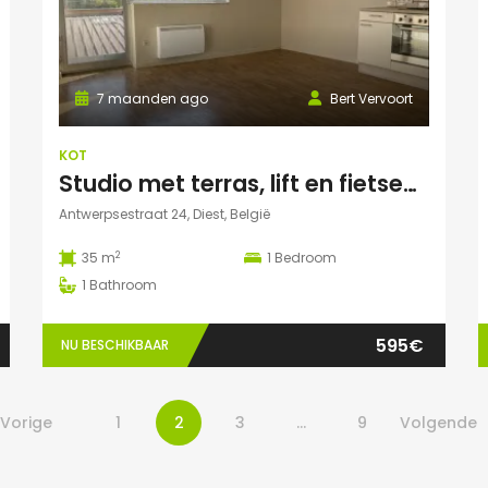
7 maanden ago
Bert Vervoort
KOT
Studio met terras, lift en fietsenstalling in Diest
Antwerpsestraat 24, Diest, België
2
35 m
1
Bedroom
1
Bathroom
595€
NU BESCHIKBAAR
Vorige
1
2
3
…
9
Volgende