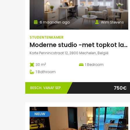
6 maanden ago
Wim Stevens
STUDENTENKAMER
Moderne studio -met topkot label- te huur gelegen in hartje Mechelen
Korte Pennincstraat 12, 2800 Mechelen, België
2
30 m
1
Bedroom
1
Bathroom
750€
BESCH. VANAF SEP.
NIEUW