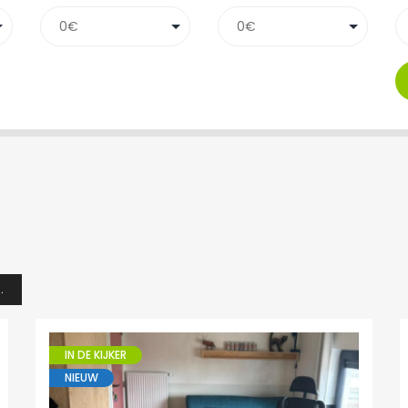
.
IN DE KIJKER
NIEUW