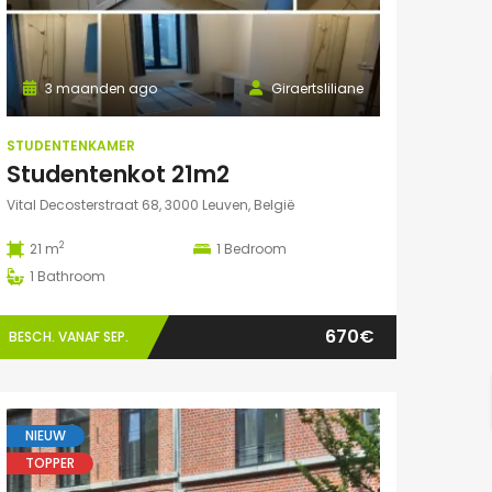
3 maanden ago
Giraertsliliane
STUDENTENKAMER
Studentenkot 21m2
Vital Decosterstraat 68, 3000 Leuven, België
2
21 m
1
Bedroom
1
Bathroom
670€
BESCH. VANAF SEP.
NIEUW
TOPPER