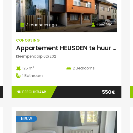
3 maanden ago
Lien1989
COHOUSING
Appartement HEUSDEN te huur voor COHOUSING
Kleempendorp 62/202
2
125 m
2
Bedrooms
1
Bathroom
550€
NU BESCHIKBAAR
NIEUW