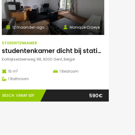
12 maanden ago
Monique Craeye
STUDENTENKAMER
studentenkamer dicht bij station en Citadelpark centraal gelegen
Kortrijksesteenweg 98, 9000 Gent, België
2
15 m
1
Bedroom
1
Bathroom
590€
BESCH. VANAF SEP.