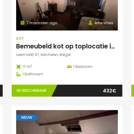
7 maanden ago
Arne Maes
KOT
Bemeubeld kot op toplocatie in centrum Mechelen met privédouche, dakterras en lavabo
Leermarkt 47, Mechelen, België
2
17 m
1
Bedroom
1
Bathroom
432€
NU BESCHIKBAAR
NIEUW