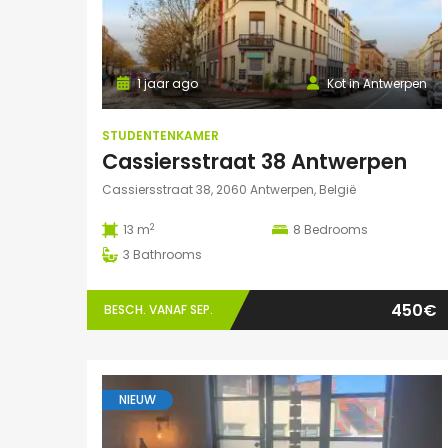
1 jaar ago
Kot in Antwerpen
STUDENTENKAMER
Cassiersstraat 38 Antwerpen
Cassiersstraat 38, 2060 Antwerpen, België
2
13 m
8
Bedrooms
3
Bathrooms
450€
BESCH. VANAF SEP.
NIEUW