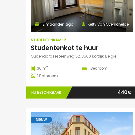
12 maanden ago
Ketty Van Overschelde
STUDENTENKAMER
Studentenkot te huur
Oudenaardsesteenweg 52, 8500 Kortrijk, België
2
30 m
1
Bedroom
1
Bathroom
440€
NU BESCHIKBAAR
NIEUW