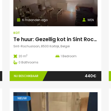
6 maanden ago
WEN
KOT
Te huur: Gezellig kot in Sint Rochuslaan – Kortrijk
Sint-Rochuslaan, 8500 Kortrijk, België
2
20 m
1
Bedroom
0
Bathrooms
440€
NU BESCHIKBAAR
NIEUW