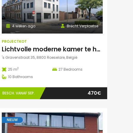
4 weken ago
Brecht Verplaetse
PROJECTKOT
Lichtvolle moderne kamer te huur
's Gravenstraat 35, 8800 Roeselare, België
2
25 m
27
Bedrooms
10
Bathrooms
470€
BESCH. VANAF SEP.
NIEUW