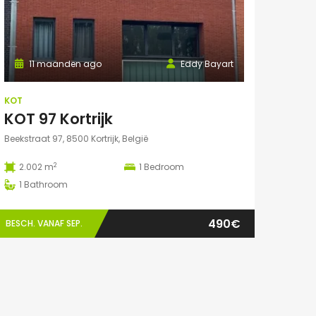
11 maanden ago
Eddy Bayart
KOT
KOT 97 Kortrijk
Beekstraat 97, 8500 Kortrijk, België
2
2.002 m
1
Bedroom
1
Bathroom
490€
BESCH. VANAF SEP.