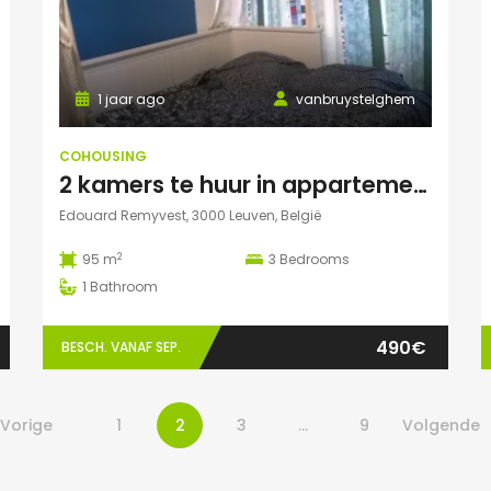
1 jaar ago
vanbruystelghem
COHOUSING
2 kamers te huur in appartement in Leuven
Edouard Remyvest, 3000 Leuven, België
2
95 m
3
Bedrooms
1
Bathroom
490€
BESCH. VANAF SEP.
Vorige
1
2
3
…
9
Volgende