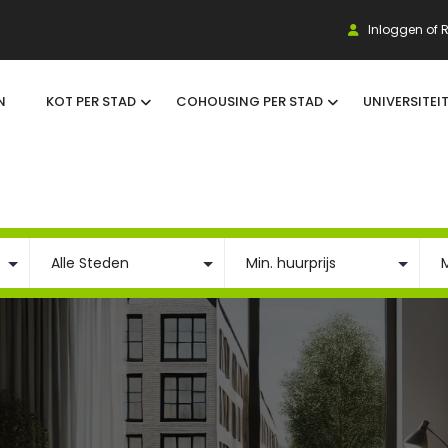
Inloggen of R
N
KOT PER STAD
COHOUSING PER STAD
UNIVERSITEI