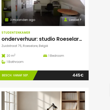
3 maanden ago
Liesbet P
STUDENTENKAMER
onderverhuur: studio Roeselare (va 01/02/27)
Zuidstraat 75, Roeselare, België
2
20 m
1
Bedroom
1
Bathroom
445€
BESCH. VANAF SEP.