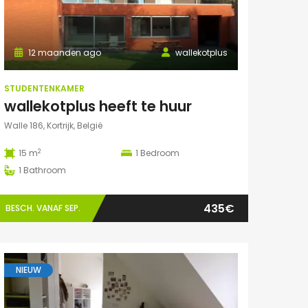
12 maanden ago
wallekotplus
STUDENTENKAMER
wallekotplus heeft te huur
Walle 186, Kortrijk, België
2
15 m
1
Bedroom
1
Bathroom
435€
BESCH. VANAF SEP.
NIEUW