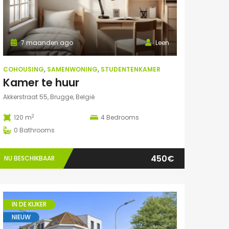
7 maanden ago
Leen
COHOUSING
,
SAMENWONING
,
STUDENTENKAMER
Kamer te huur
Akkerstraat 55, Brugge, België
2
120 m
4
Bedrooms
0
Bathrooms
450€
NU BESCHIKBAAR
IN DE KIJKER
NIEUW