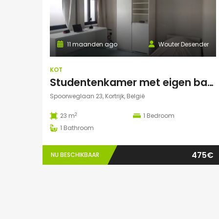
11 maanden ago
Wouter Desender
KOT
Studentenkamer met eigen badkamer
Spoorweglaan 23, Kortrijk, België
2
23 m
1
Bedroom
1
Bathroom
475€
NU BESCHIKBAAR