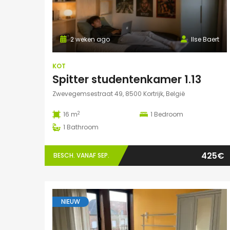
2 weken ago
Ilse Baert
KOT
Spitter studentenkamer 1.13
Zwevegemsestraat 49, 8500 Kortrijk, België
2
16 m
1
Bedroom
1
Bathroom
425€
BESCH. VANAF SEP.
NIEUW