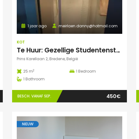
1 jaar ago
meirlaen.danny@hotmail.com
KOT
Te Huur: Gezellige Studentenstudio 25m² in Bredene Duinen – Dicht bij Zee en VIVES!
Prins Karellaan 2, Bredene, België
2
25 m
1
Bedroom
1
Bathroom
450€
BESCH. VANAF SEP.
NIEUW