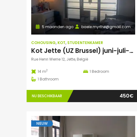
5 maanden ago
baele.myrthe@gmail.com
COHOUSING
,
KOT
,
STUDENTENKAMER
Kot Jette (UZ Brussel) juni-juli-aug-sept 2026
Rue Henri Werrie 12, Jette, België
2
14 m
1
Bedroom
1
Bathroom
450€
NU BESCHIKBAAR
NIEUW