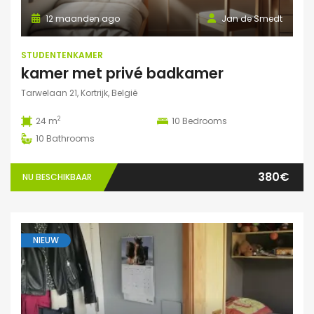
12 maanden ago
Jan de Smedt
STUDENTENKAMER
kamer met privé badkamer
Tarwelaan 21, Kortrijk, België
2
24 m
10
Bedrooms
10
Bathrooms
380€
NU BESCHIKBAAR
NIEUW