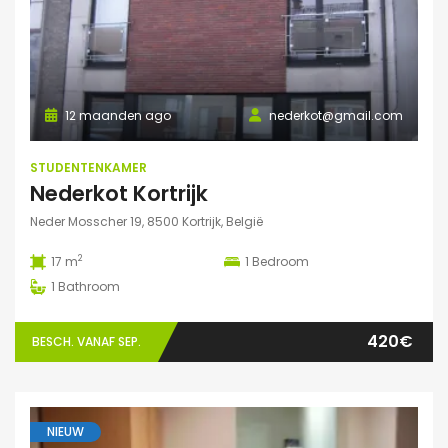
12 maanden ago
nederkot@gmail.com
STUDENTENKAMER
Nederkot Kortrijk
Neder Mosscher 19, 8500 Kortrijk, België
2
17 m
1
Bedroom
1
Bathroom
420€
BESCH. VANAF SEP.
NIEUW