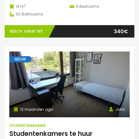
2
13 m
6
Bedrooms
50
Bathrooms
340€
BESCH. VANAF SEP.
NIEUW
12 maanden ago
John
STUDENTENKAMER
Studentenkamers te huur