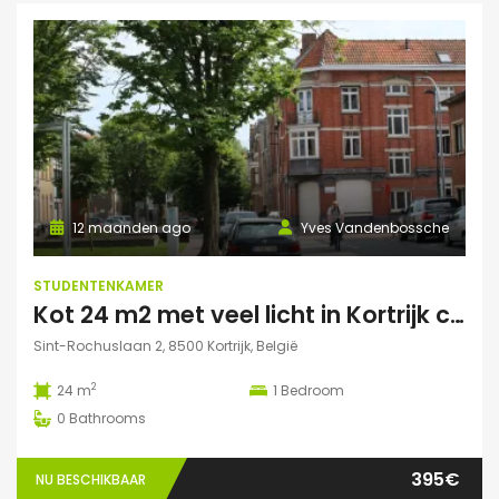
12 maanden ago
Yves Vandenbossche
STUDENTENKAMER
Kot 24 m2 met veel licht in Kortrijk centraal gelegen.
Sint-Rochuslaan 2, 8500 Kortrijk, België
2
24 m
1
Bedroom
0
Bathrooms
395€
NU BESCHIKBAAR