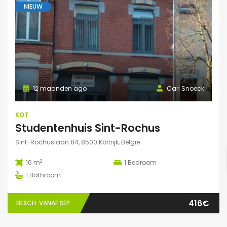
NIEUW
12 maanden ago
Carl Snoeck
KOT
Studentenhuis Sint-Rochus
Sint-Rochuslaan 84, 8500 Kortrijk, België
2
16 m
1
Bedroom
1
Bathroom
416€
BESCH. VANAF SEP.