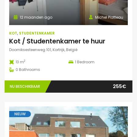
12 maanden ago
Michel Platteau
KOT
,
STUDENTENKAMER
Kot / Studentenkamer te huur
Doorniksesteenweg 101, Kortrijk, België
2
13 m
1
Bedroom
0
Bathrooms
255€
NU BESCHIKBAAR
NIEUW