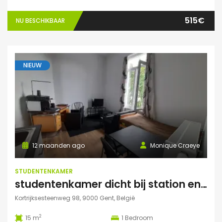
515€
NU BESCHIKBAAR
NIEUW
12 maanden ago
Monique Craeye
STUDENTENKAMER
studentenkamer dicht bij station en Citadelpark centraal gelegen
Kortrijksesteenweg 98, 9000 Gent, België
2
15 m
1
Bedroom