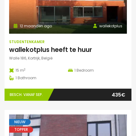
12 maanden ago
wallekotplus
STUDENTENKAMER
wallekotplus heeft te huur
Walle 186, Kortrijk, België
2
15 m
1
Bedroom
1
Bathroom
435€
BESCH. VANAF SEP.
NIEUW
TOPPER