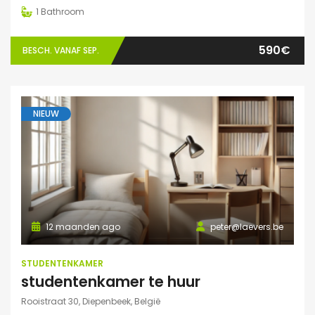
1
Bathroom
590€
BESCH. VANAF SEP.
NIEUW
12 maanden ago
peter@laevers.be
STUDENTENKAMER
studentenkamer te huur
Rooistraat 30, Diepenbeek, België