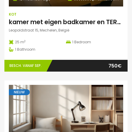
KOT
kamer met eigen badkamer en TERRAS
Leopoldstraat 15, Mechelen, België
2
25 m
1
Bedroom
1
Bathroom
750€
BESCH. VANAF SEP.
NIEUW