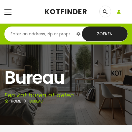
KOTFINDER
ZOEKEN
Bureau
Een kot huren of delen
HOME
BUREAU