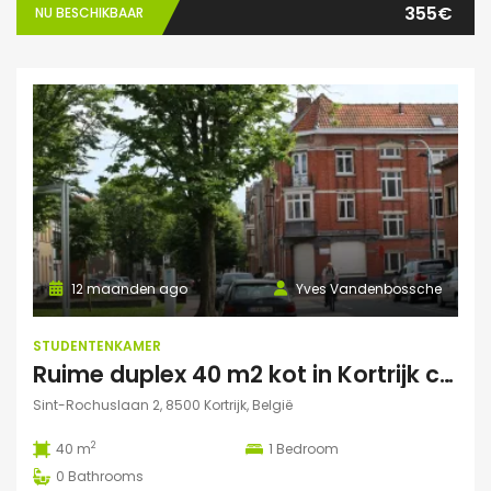
355€
NU BESCHIKBAAR
12 maanden ago
Yves Vandenbossche
STUDENTENKAMER
Ruime duplex 40 m2 kot in Kortrijk centraal gelegen.
Sint-Rochuslaan 2, 8500 Kortrijk, België
2
40 m
1
Bedroom
0
Bathrooms