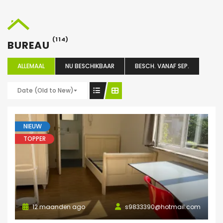
(114)
BUREAU
ALLEMAAL
NU BESCHIKBAAR
BESCH. VANAF SEP.
Date (Old to New)
NIEUW
TOPPER
12 maanden ago
s9833390@hotmail.com