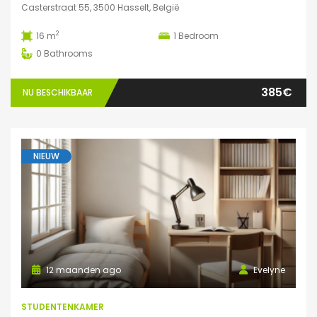
Casterstraat 55, 3500 Hasselt, België
2
16 m
1
Bedroom
0
Bathrooms
385€
NU BESCHIKBAAR
NIEUW
12 maanden ago
Evelyne
STUDENTENKAMER