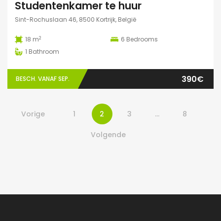
Studentenkamer te huur
Sint-Rochuslaan 46, 8500 Kortrijk, België
2
18 m
6
Bedrooms
1
Bathroom
390€
BESCH. VANAF SEP.
Vorige
1
2
3
…
8
Volgende