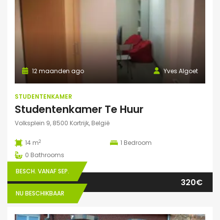
12 maanden ago
Yves Algoet
STUDENTENKAMER
Studentenkamer Te Huur
Volksplein 9, 8500 Kortrijk, België
2
14 m
1
Bedroom
0
Bathrooms
BESCH. VANAF SEP.
320€
NU BESCHIKBAAR