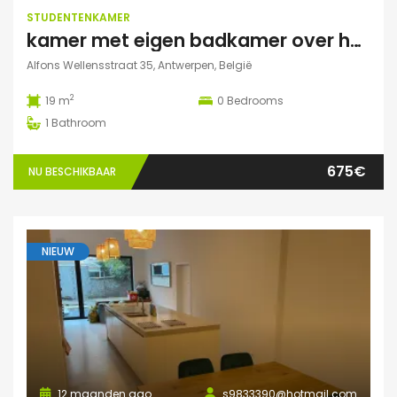
STUDENTENKAMER
kamer met eigen badkamer over het park
Alfons Wellensstraat 35, Antwerpen, België
2
19 m
0
Bedrooms
1
Bathroom
675€
NU BESCHIKBAAR
NIEUW
12 maanden ago
s9833390@hotmail.com