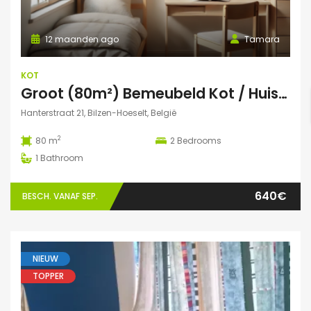
12 maanden ago
Tamara
KOT
Groot (80m²) Bemeubeld Kot / Huis (volledig privé) Diepenbeek
Hanterstraat 21, Bilzen-Hoeselt, België
2
80 m
2
Bedrooms
1
Bathroom
640€
BESCH. VANAF SEP.
NIEUW
TOPPER