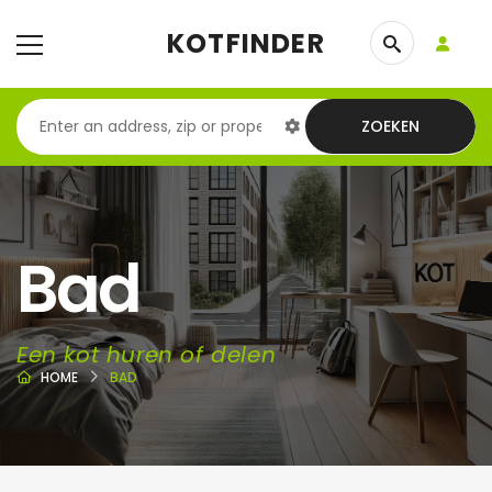
KOTFINDER
ZOEKEN
Bad
Een kot huren of delen
HOME
BAD