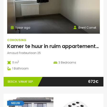
1 jaar ago
Brent Cornet
COHOUSING
Kamer te huur in ruim appartement (Elsene)
Arnaud Fraiteurlaan 25
2
11 m
3
Bedrooms
1
Bathroom
672€
BESCH. VANAF SEP.
NIEUW