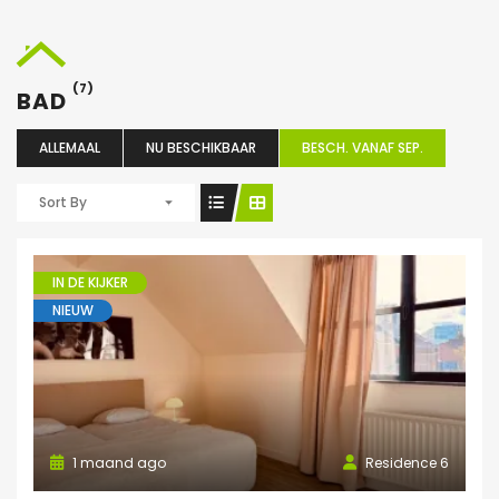
(7)
BAD
ALLEMAAL
NU BESCHIKBAAR
BESCH. VANAF SEP.
Sort By
IN DE KIJKER
NIEUW
1 maand ago
Residence 6