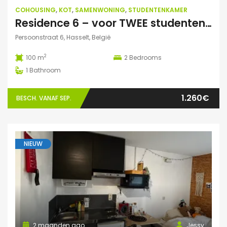
COHOUSING
,
KOT
,
SAMENWONING
,
STUDENTENKAMER
Residence 6 – voor TWEE studenten: Exclusieve studentenduplex
Persoonstraat 6, Hasselt, België
2
100 m
2
Bedrooms
1
Bathroom
1.260€
BESCH. VANAF SEP.
NIEUW
2 maanden ago
Jessy