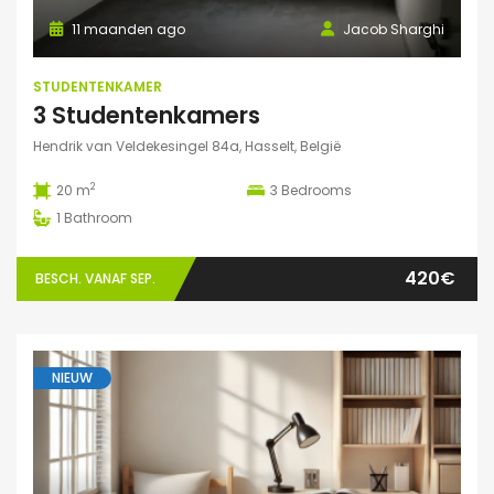
11 maanden ago
Jacob Sharghi
STUDENTENKAMER
3 Studentenkamers
Hendrik van Veldekesingel 84a, Hasselt, België
2
20 m
3
Bedrooms
1
Bathroom
420€
BESCH. VANAF SEP.
NIEUW