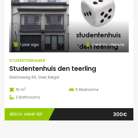
1 jaar ago
Gerd Vandeperre
STUDENTENKAMER
Studentenhuis den teerling
Diestseweg 89, Geel, België
2
15 m
5
Bedrooms
2
Bathrooms
300€
BESCH. VANAF SEP.