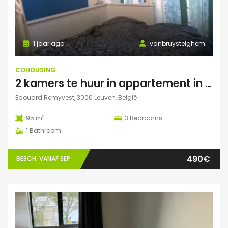
1 jaar ago
vanbruystelghem
COHOUSING
2 kamers te huur in appartement in Leuven
Edouard Remyvest, 3000 Leuven, België
2
95 m
3
Bedrooms
1
Bathroom
490€
BESCH. VANAF SEP.