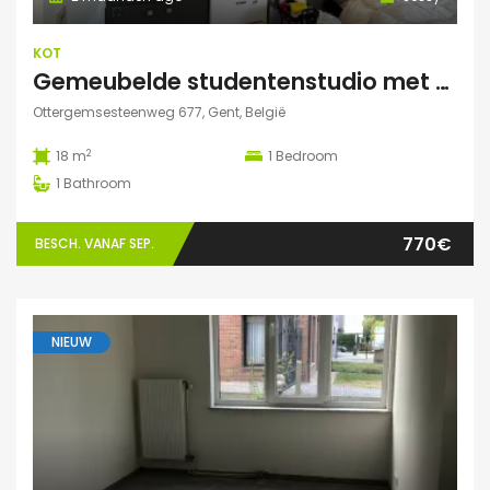
KOT
Gemeubelde studentenstudio met privéparking op toplocatie nabij UZ Gent en UGent
Ottergemsesteenweg 677, Gent, België
2
18 m
1
Bedroom
1
Bathroom
770€
BESCH. VANAF SEP.
NIEUW