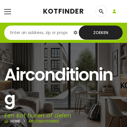
KOTFINDER
ZOEKEN
Airconditionin
g
Een kot huren of delen
HOME
AIRCONDITIONING