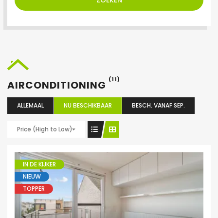
ZOEKEN
(11)
AIRCONDITIONING
ALLEMAAL
NU BESCHIKBAAR
BESCH. VANAF SEP.
Price (High to Low)
IN DE KIJKER
NIEUW
TOPPER