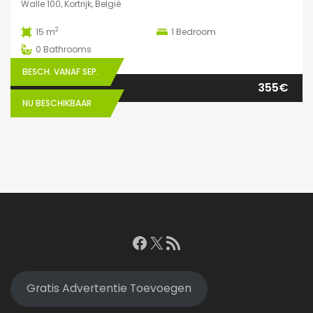
Walle 100, Kortrijk, België
2
15 m
1
Bedroom
0
Bathrooms
BESCH. VANAF SEP.
355€
NU BESCHIKBAAR
Facebook
X
RSS feed
Gratis Advertentie Toevoegen