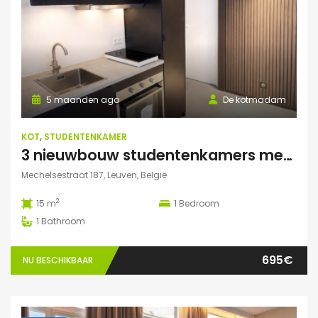
5 maanden ago
De kotmadam
KOT
,
STUDENTENKAMER
3 nieuwbouw studentenkamers met eigen sanitair
Mechelsestraat 187, Leuven, België
2
15 m
1
Bedroom
1
Bathroom
695€
NU BESCHIKBAAR