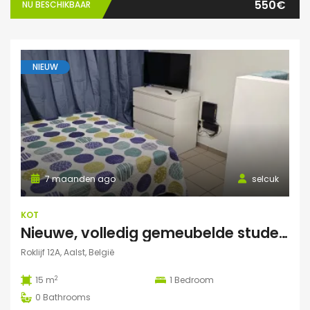
550€
NU BESCHIKBAAR
NIEUW
7 maanden ago
selcuk
KOT
Nieuwe, volledig gemeubelde studentenkamers – All-in – €550/maand
Roklijf 12A, Aalst, België
2
15 m
1
Bedroom
0
Bathrooms