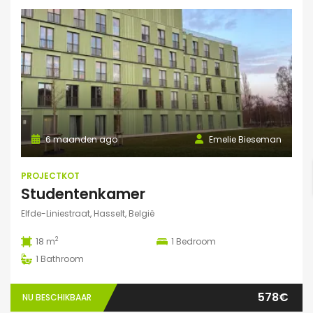
6 maanden ago
Emelie Bieseman
PROJECTKOT
Studentenkamer
Elfde-Liniestraat, Hasselt, België
2
18 m
1
Bedroom
1
Bathroom
578€
NU BESCHIKBAAR