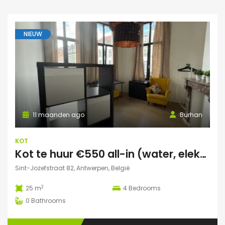
NIEUW
11 maanden ago
Burhan
KOT
Kot te huur €550 all-in (water, elektriciteit, wifi incl)
Sint-Jozefstraat 82, Antwerpen, België
2
25 m
4
Bedrooms
0
Bathrooms