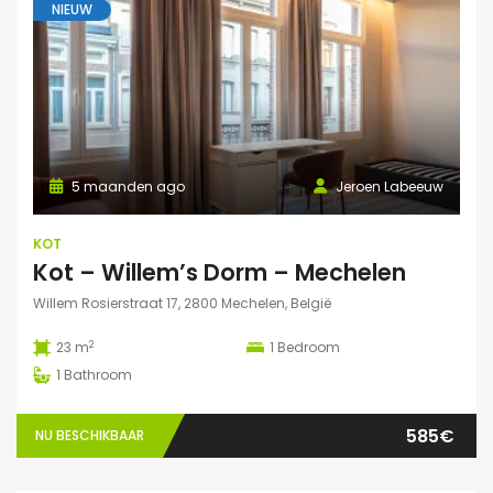
NIEUW
5 maanden ago
Jeroen Labeeuw
KOT
Kot – Willem’s Dorm – Mechelen
Willem Rosierstraat 17, 2800 Mechelen, België
2
23 m
1
Bedroom
1
Bathroom
585€
NU BESCHIKBAAR