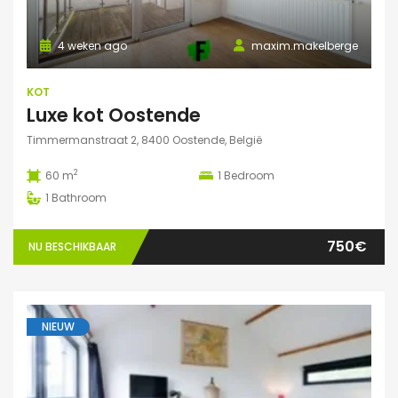
4 weken ago
maxim.makelberge
KOT
Luxe kot Oostende
Timmermanstraat 2, 8400 Oostende, België
2
60 m
1
Bedroom
1
Bathroom
750€
NU BESCHIKBAAR
NIEUW