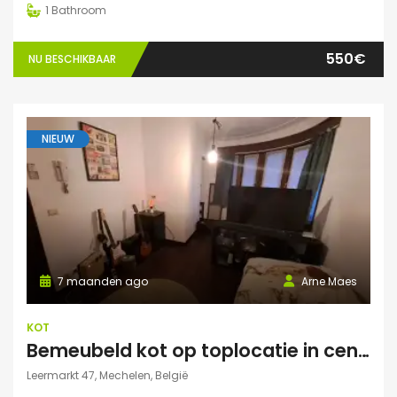
1
Bathroom
550€
NU BESCHIKBAAR
NIEUW
7 maanden ago
Arne Maes
KOT
Bemeubeld kot op toplocatie in centrum Mechelen met privédouche, dakterras en lavabo
Leermarkt 47, Mechelen, België