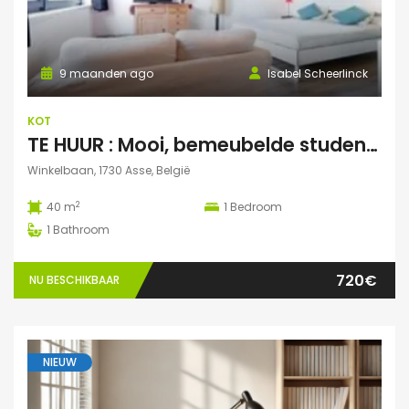
9 maanden ago
Isabel Scheerlinck
KOT
TE HUUR : Mooi, bemeubelde studentenstudio te Asse
Winkelbaan, 1730 Asse, België
2
40 m
1
Bedroom
1
Bathroom
720€
NU BESCHIKBAAR
NIEUW