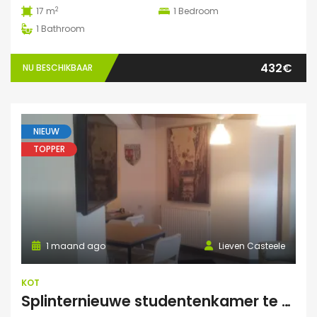
2
17 m
1
Bedroom
1
Bathroom
432€
NU BESCHIKBAAR
NIEUW
TOPPER
1 maand ago
Lieven Casteele
KOT
Splinternieuwe studentenkamer te huur in authentiek herenhuis