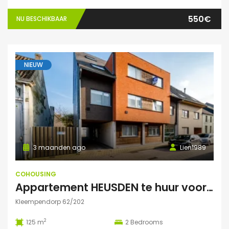
550€
NU BESCHIKBAAR
NIEUW
3 maanden ago
Lien1989
COHOUSING
Appartement HEUSDEN te huur voor COHOUSING
Kleempendorp 62/202
2
125 m
2
Bedrooms