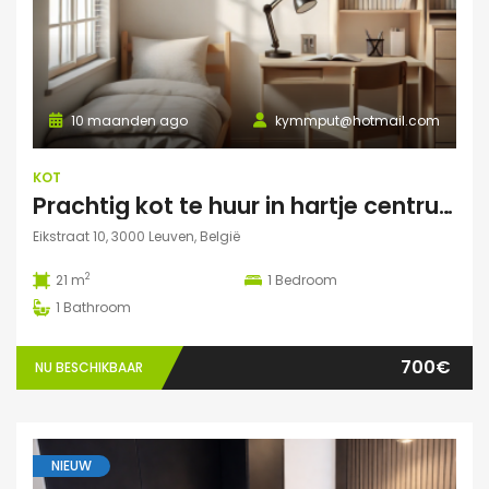
10 maanden ago
kymmput@hotmail.com
KOT
Prachtig kot te huur in hartje centrum Leuven
Eikstraat 10, 3000 Leuven, België
2
21 m
1
Bedroom
1
Bathroom
700€
NU BESCHIKBAAR
NIEUW