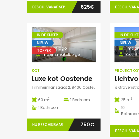
625€
BESCH. VANAF SEP.
BESCH. VANAF
IN DE KIJKER
IN DE KIJKE
NIEUW
NIEUW
4 weken ago
1 maa
TOPPER
maxim.makelberge
Brecht 
KOT
PROJECTKO
Luxe kot Oostende
Timmermanstraat 2, 8400 Oostende, België
2
2
60 m
1
Bedroom
25 m
1
Bathroom
10
Bathroo
750€
NU BESCHIKBAAR
BESCH. VANAF