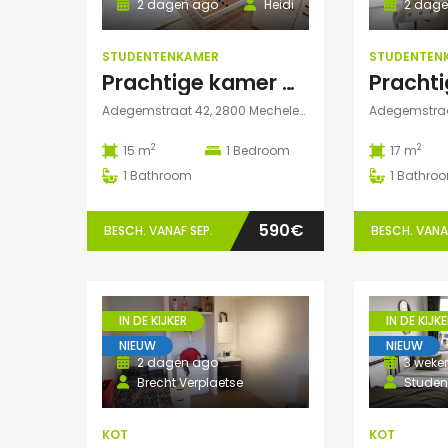
2 dagen ago
Heidi
2 dage
STUDENTENKAMER
STUDENTEN
Prachtige kamer met eigen sanitair!
Adegemstraat 42, 2800 Mechelen, België
2
2
15 m
1
Bedroom
17 m
1
Bathroom
1
Bathro
590€
BESCH. VANAF SEP.
BESCH. VANAF
IN DE KIJKER
IN DE KIJKE
NIEUW
NIEUW
2 dagen ago
3 weke
Brecht Verplaetse
Studen
KOT
KOT
2 dagen ago