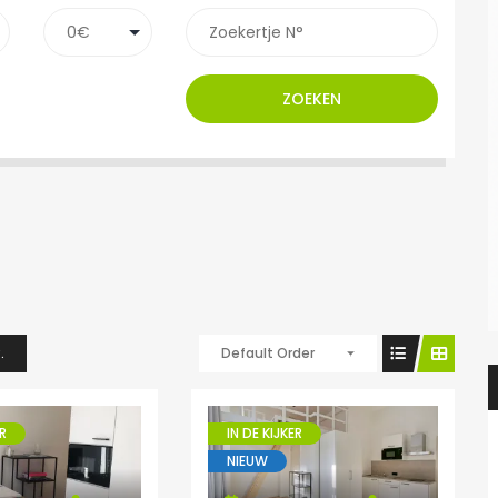
ZOEKEN
.
Default Order
R
IN DE KIJKER
NIEUW