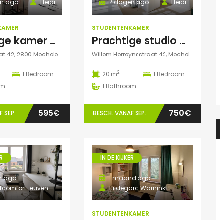
n ago
Heidi
2 dagen ago
Heidi
KAMER
STUDENTENKAMER
Prachtige kamer met eigen sanitair.
Prachtige studio met balkon voor 1 student(e)!
Adegemstraat 42, 2800 Mechelen, België
Willem Herreynsstraat 42, Mechelen, België
2
1
Bedroom
20 m
1
Bedroom
om
1
Bathroom
595€
750€
 SEP.
BESCH. VANAF SEP.
R
IN DE KIJKER
n ago
1 maand ago
tcomfort Leuven
Hildegard Warnink
STUDENTENKAMER
Heidi
2 dagen ago
Heidi