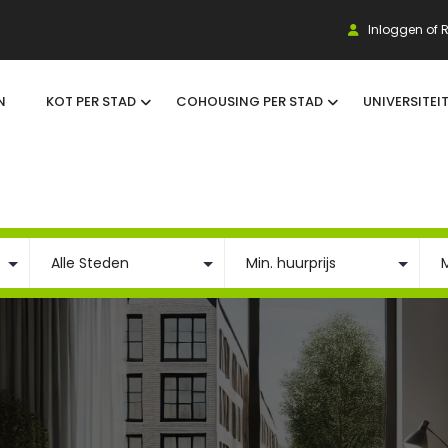
Inloggen of R
N
KOT PER STAD
COHOUSING PER STAD
UNIVERSITEI