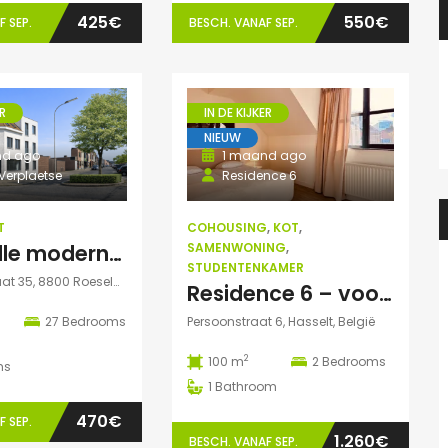
425€
550€
 SEP.
BESCH. VANAF SEP.
R
IN DE KIJKER
NIEUW
nd ago
1 maand ago
Verplaetse
Residence 6
T
COHOUSING
,
KOT
,
Lichtvolle moderne kamer te huur
SAMENWONING
,
STUDENTENKAMER
's Gravenstraat 35, 8800 Roeselare, België
Residence 6 – voor TWEE studenten: Exclusieve studentenduplex
27
Bedrooms
Persoonstraat 6, Hasselt, België
2
100 m
2
Bedrooms
ms
1
Bathroom
470€
 SEP.
1.260€
BESCH. VANAF SEP.