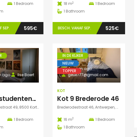
2
1
Bedroom
18 m
1
Bedroom
om
1
Bathroom
595€
525€
 SEP.
BESCH. VANAF SEP.
R
IN DE KIJKER
NIEUW
4 weken ago
TOPPER
n ago
Ilse Baert
geuk777@gmail.com
KOT
Spitter studentenkamer 1.13
Kot 9 Brederode 46
Zwevegemsestraat 49, 8500 Kortrijk, België
Brederodestraat 46, Antwerpen, België
2
1
Bedroom
16 m
1
Bedroom
om
1
Bathroom