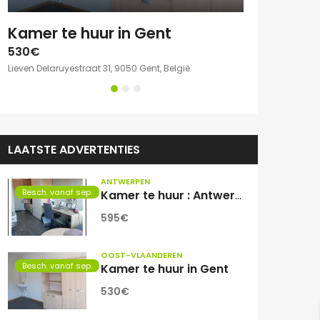
e kamer met eigen sanitair.
Kamer te huur in Gent
530€
750€
Lieven Delaruyestraat 31, 9050 Gent, België
Willem Herreynsst
LAATSTE ADVERTENTIES
ANTWERPEN
Besch. vanaf sep.
Kamer te huur : Antwerpen Zuid
595€
OOST-VLAANDEREN
Besch. vanaf sep.
Kamer te huur in Gent
530€