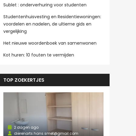
Sublet : onderverhuring voor studenten
Studentenhuisvesting en Residentiewoningen:
voordelen en nadelen, de ultieme gids en
vergelijking
Het nieuwe woordenboek van samenwonen
Kot huren: 10 fouten te vermijden
TOP ZOEKERTJES
2 dagen ago
dierenarts.hans.smet@gmail.com
2 dagen a