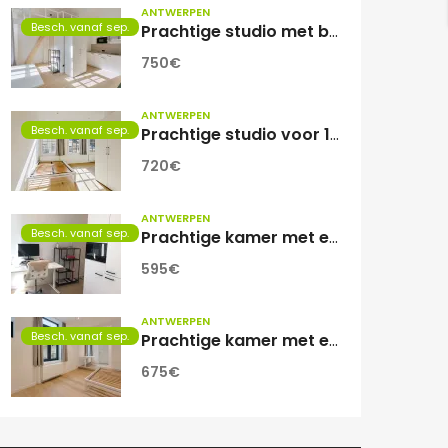
ANTWERPEN
Besch. vanaf sep.
Prachtige studio met balkon voor 1 student(e)!
750€
ANTWERPEN
Besch. vanaf sep.
Prachtige studio voor 1 student(e)
720€
ANTWERPEN
Besch. vanaf sep.
Prachtige kamer met eigen sanitair.
595€
ANTWERPEN
Besch. vanaf sep.
Prachtige kamer met eigen sanitair!
675€