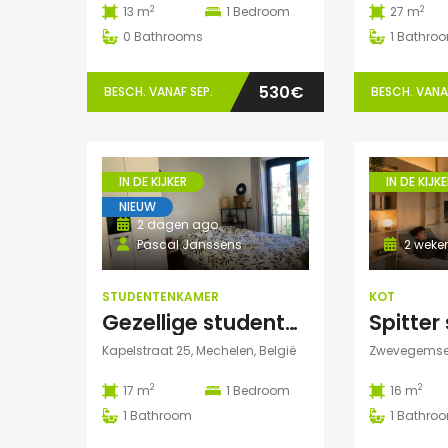
2
2
13 m
1
Bedroom
27 m
0
Bathrooms
1
Bathro
530€
BESCH. VANAF SEP.
BESCH. VANAF
IN DE KIJKER
IN DE KIJKE
NIEUW
2 dagen ago
Pascal Janssens
2 weke
STUDENTENKAMER
KOT
Gezellige studentenkamer met eigen badkamer in Mechelen
Kapelstraat 25, Mechelen, België
2
2
17 m
1
Bedroom
16 m
1
Bathroom
1
Bathro