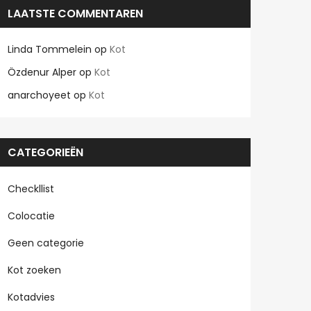
LAATSTE COMMENTAREN
Linda Tommelein
op
Kot
Özdenur Alper
op
Kot
anarchoyeet
op
Kot
CATEGORIEËN
Checkllist
Colocatie
Geen categorie
Kot zoeken
Kotadvies