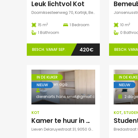
Leuk lichtvol Kot
Doorniksesteenweg 70, Kortrijk, België
750€
2
2
15 m
1
Bedroom
10 m
Willem Herreynsstraat 42, Mechel
1
Bathroom
0
Bathro
420€
BESCH. VANAF SEP.
BESCH. VANAF
IN DE KIJKER
IN DE KIJKE
2 dagen ago
NIEUW
NIEUW
dierenarts.hans.smet@gmail.com
2 dage
KOT
KOT
,
STUDE
Kamer te huur in Gent
Lieven Delaruyestraat 31, 9050 Gent, België