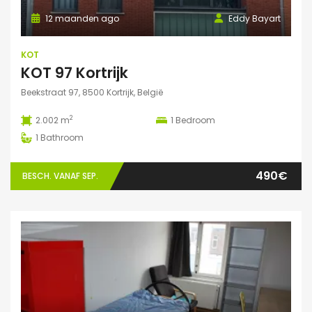
12 maanden ago
Eddy Bayart
KOT
KOT 97 Kortrijk
Beekstraat 97, 8500 Kortrijk, België
2
2.002 m
1
Bedroom
1
Bathroom
490€
BESCH. VANAF SEP.