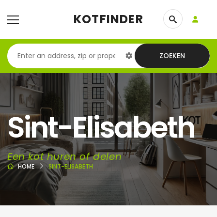
KOTFINDER
ZOEKEN
Sint-Elisabeth
Een kot huren of delen
HOME
SINT-ELISABETH