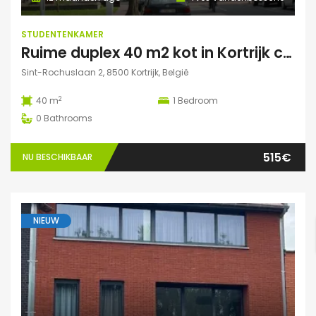
STUDENTENKAMER
Ruime duplex 40 m2 kot in Kortrijk centraal gelegen.
Sint-Rochuslaan 2, 8500 Kortrijk, België
2
40 m
1
Bedroom
0
Bathrooms
515€
NU BESCHIKBAAR
NIEUW