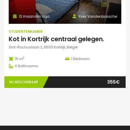
12 maanden ago
Yves Vandenbossche
STUDENTENKAMER
Kot in Kortrijk centraal gelegen.
Sint-Rochuslaan 2, 8500 Kortrijk, België
2
15 m
1
Bedroom
0
Bathrooms
355€
NU BESCHIKBAAR