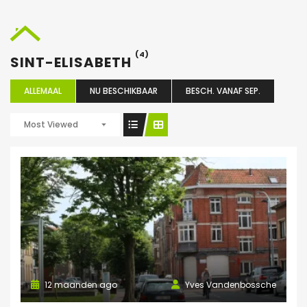
(4)
SINT-ELISABETH
ALLEMAAL
NU BESCHIKBAAR
BESCH. VANAF SEP.
Most Viewed
12 maanden ago
Yves Vandenbossche