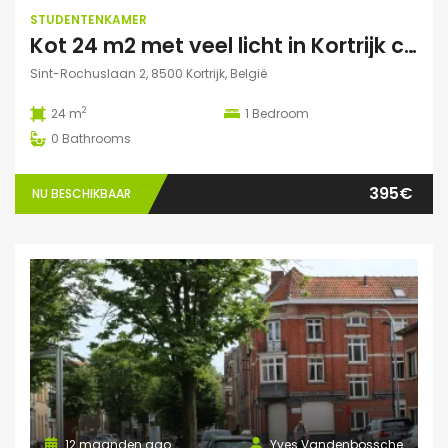
STUDENTENKAMER
Kot 24 m2 met veel licht in Kortrijk centraal gelegen.
Sint-Rochuslaan 2, 8500 Kortrijk, België
2
24 m
1
Bedroom
0
Bathrooms
395€
NU BESCHIKBAAR
12 maanden ago
Yves Vandenbossche