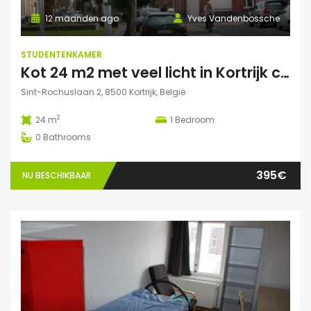
12 maanden ago
Yves Vandenbossche
STUDENTENKAMER
Kot 24 m2 met veel licht in Kortrijk centraal gelegen.
Sint-Rochuslaan 2, 8500 Kortrijk, België
2
24 m
1
Bedroom
0
Bathrooms
395€
NU BESCHIKBAAR