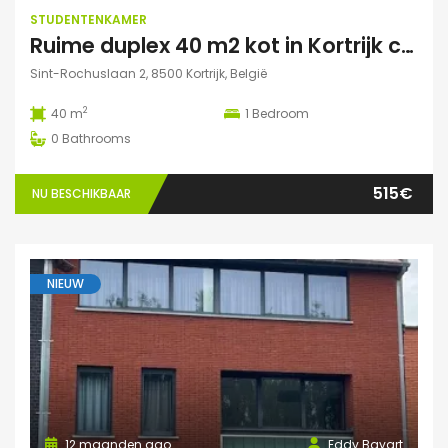
STUDENTENKAMER
Ruime duplex 40 m2 kot in Kortrijk centraal gelegen.
Sint-Rochuslaan 2, 8500 Kortrijk, België
2
40 m
1
Bedroom
0
Bathrooms
515€
NU BESCHIKBAAR
NIEUW
12 maanden ago
Eddy Bayart