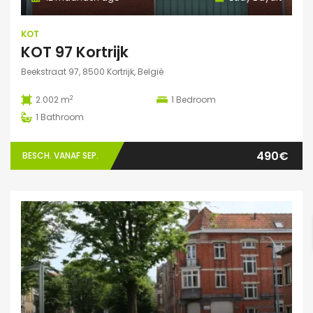
KOT
KOT 97 Kortrijk
Beekstraat 97, 8500 Kortrijk, België
2
2.002 m
1
Bedroom
1
Bathroom
490€
BESCH. VANAF SEP.