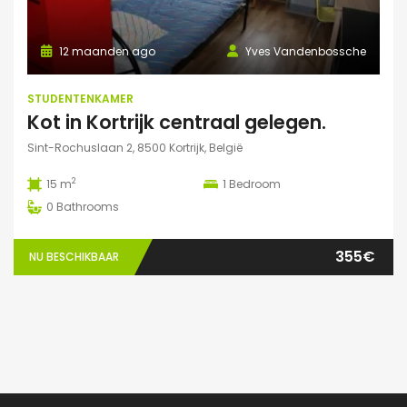
12 maanden ago
Yves Vandenbossche
STUDENTENKAMER
Kot in Kortrijk centraal gelegen.
Sint-Rochuslaan 2, 8500 Kortrijk, België
2
15 m
1
Bedroom
0
Bathrooms
355€
NU BESCHIKBAAR