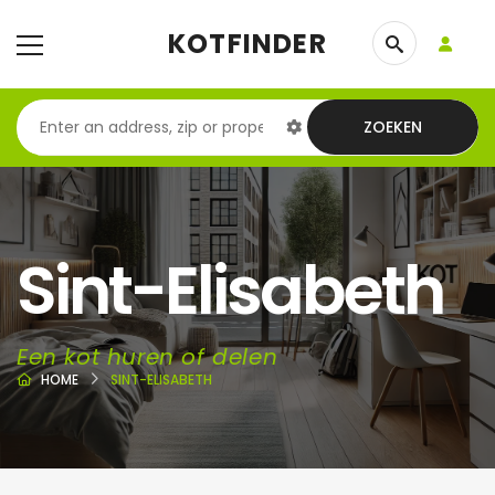
KOTFINDER
ZOEKEN
Sint-Elisabeth
Een kot huren of delen
HOME
SINT-ELISABETH