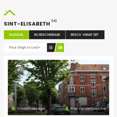
(4)
SINT-ELISABETH
ALLEMAAL
NU BESCHIKBAAR
BESCH. VANAF SEP.
Price (High to Low)
12 maanden ago
Yves Vandenbossche