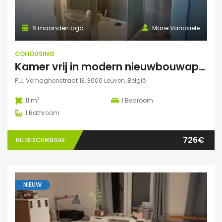
6 maanden ago
Marie Vandaele
COHOUSING
Kamer vrij in modern nieuwbouwappartement Leuven
P.J. Verhaghenstraat 13, 3000 Leuven, België
2
11 m
1
Bedroom
1
Bathroom
726€
NU BESCHIKBAAR
NIEUW