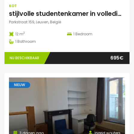
KOT
stijlvolle studentenkamer in volledig gerenoveerd studentenhuis
Parkstraat 159, Leuven, België
2
12 m
1
Bedroom
1
Bathroom
695€
NU BESCHIKBAAR
NIEUW
3 dagen ago
ingrid wouters