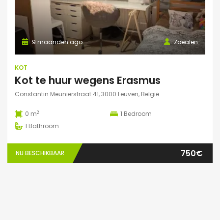
9 maanden ago
Zoealen
KOT
Kot te huur wegens Erasmus
Constantin Meunierstraat 41, 3000 Leuven, België
2
0 m
1
Bedroom
1
Bathroom
750€
NU BESCHIKBAAR