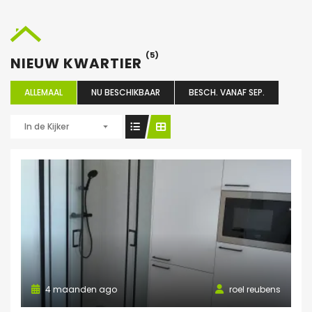
(5)
NIEUW KWARTIER
ALLEMAAL
NU BESCHIKBAAR
BESCH. VANAF SEP.
In de Kijker
4 maanden ago
roel reubens