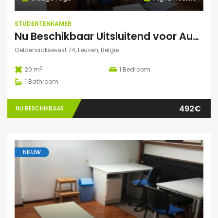
STUDENTENKAMER
Nu Beschikbaar Uitsluitend voor Augustus 2026 in Leuven
Geldenaaksevest 74, Leuven, België
2
20 m
1
Bedroom
1
Bathroom
492€
NU BESCHIKBAAR
NIEUW