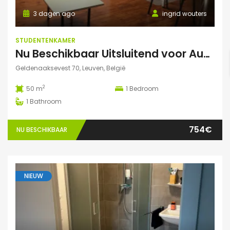
3 dagen ago
ingrid wouters
STUDENTENKAMER
Nu Beschikbaar Uitsluitend voor Augustus 2026 in Leuven Studio
Geldenaaksevest 70, Leuven, België
2
50 m
1
Bedroom
1
Bathroom
754€
NU BESCHIKBAAR
NIEUW