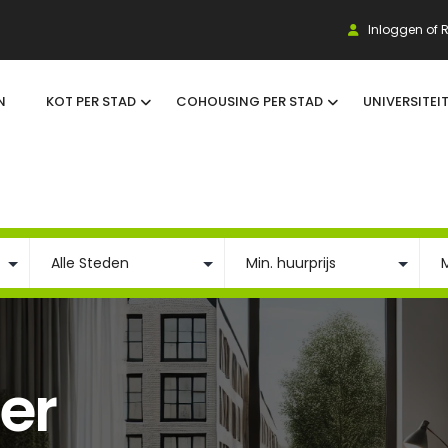
Inloggen of R
N
KOT PER STAD
COHOUSING PER STAD
UNIVERSITEI
er