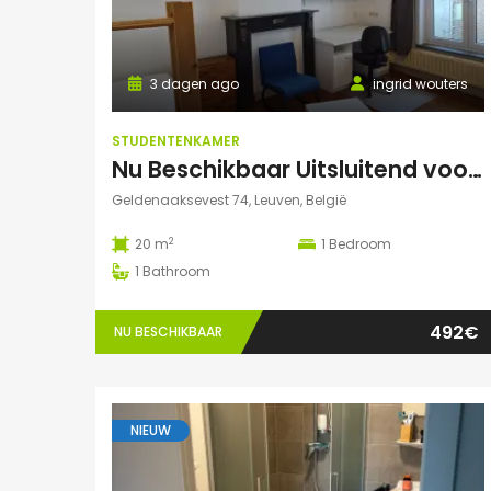
3 dagen ago
ingrid wouters
STUDENTENKAMER
Nu Beschikbaar Uitsluitend voor Augustus 2026 in Leuven
Geldenaaksevest 74, Leuven, België
2
20 m
1
Bedroom
1
Bathroom
492€
NU BESCHIKBAAR
NIEUW