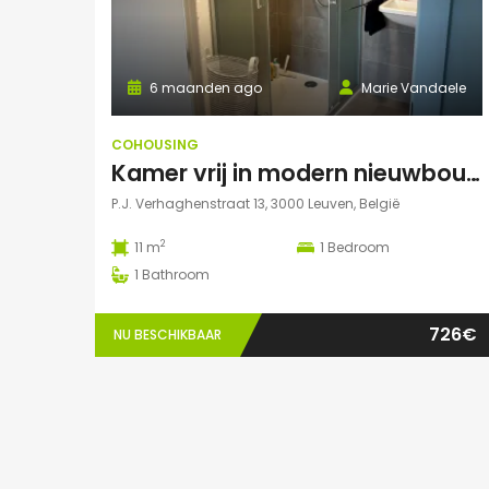
6 maanden ago
Marie Vandaele
COHOUSING
Kamer vrij in modern nieuwbouwappartement Leuven
P.J. Verhaghenstraat 13, 3000 Leuven, België
2
11 m
1
Bedroom
1
Bathroom
726€
NU BESCHIKBAAR