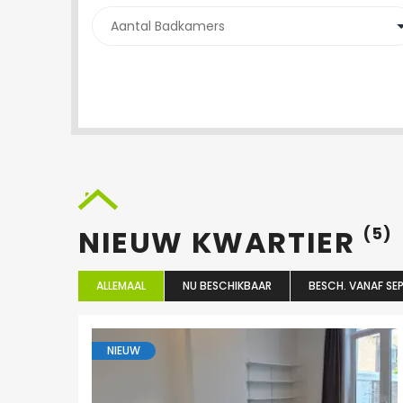
NIEUW KWARTIER
(5)
ALLEMAAL
NU BESCHIKBAAR
BESCH. VANAF SEP
NIEUW