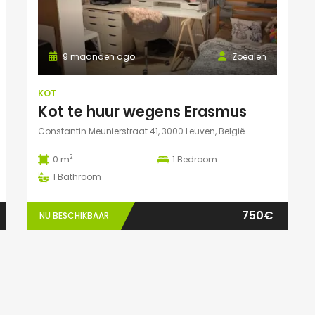
9 maanden ago
Zoealen
KOT
Kot te huur wegens Erasmus
Constantin Meunierstraat 41, 3000 Leuven, België
2
0 m
1
Bedroom
1
Bathroom
750€
NU BESCHIKBAAR