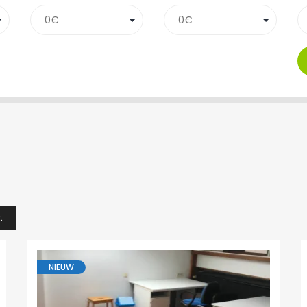
.
NIEUW