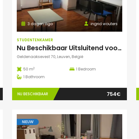
3 dagen ago
ingrid wouters
STUDENTENKAMER
Nu Beschikbaar Uitsluitend voor Augustus 2026 in Leuven Studio
Geldenaaksevest 70, Leuven, België
2
50 m
1
Bedroom
1
Bathroom
754€
NU BESCHIKBAAR
NIEUW