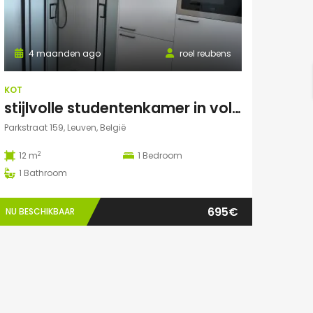
4 maanden ago
roel reubens
KOT
stijlvolle studentenkamer in volledig gerenoveerd studentenhuis
Parkstraat 159, Leuven, België
2
12 m
1
Bedroom
1
Bathroom
695€
NU BESCHIKBAAR