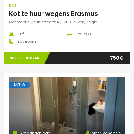
KOT
Kot te huur wegens Erasmus
Constantin Meunierstraat 41, 3000 Leuven, België
2
0 m
1
Bedroom
1
Bathroom
750€
NU BESCHIKBAAR
NIEUW
6 maanden ago
Marie Vandaele