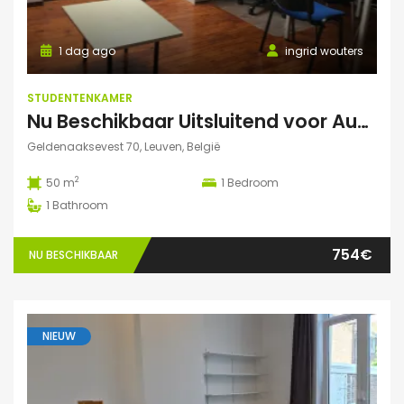
1 dag ago
ingrid wouters
STUDENTENKAMER
Nu Beschikbaar Uitsluitend voor Augustus 2026 in Leuven Studio
Geldenaaksevest 70, Leuven, België
2
50 m
1
Bedroom
1
Bathroom
754€
NU BESCHIKBAAR
NIEUW