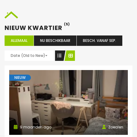
(5)
NIEUW KWARTIER
ALLEMAAL
NU BESCHIKBAAR
BESCH. VANAF SEP.
Date (Old to New)
NIEUW
9 maanden ago
Zoealen