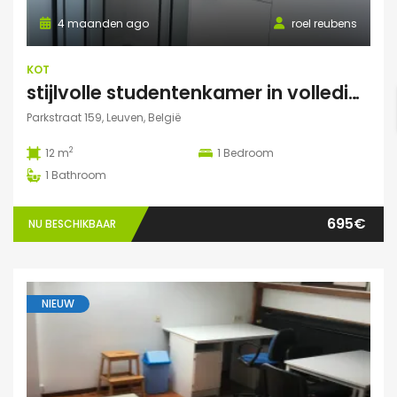
4 maanden ago
roel reubens
KOT
stijlvolle studentenkamer in volledig gerenoveerd studentenhuis
Parkstraat 159, Leuven, België
2
12 m
1
Bedroom
1
Bathroom
695€
NU BESCHIKBAAR
NIEUW