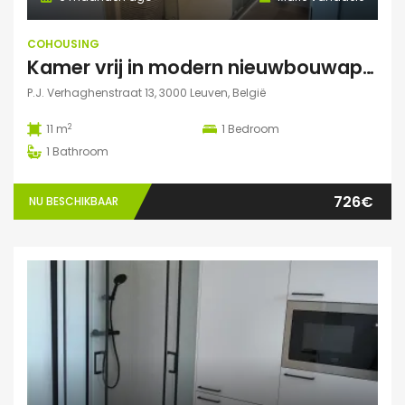
COHOUSING
Kamer vrij in modern nieuwbouwappartement Leuven
P.J. Verhaghenstraat 13, 3000 Leuven, België
2
11 m
1
Bedroom
1
Bathroom
726€
NU BESCHIKBAAR