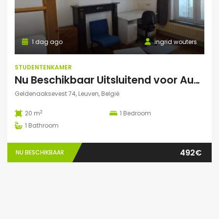
1 dag ago
ingrid wouters
STUDENTENKAMER
Nu Beschikbaar Uitsluitend voor Augustus 2026 in Leuven
Geldenaaksevest 74, Leuven, België
2
20 m
1
Bedroom
1
Bathroom
492€
NU BESCHIKBAAR